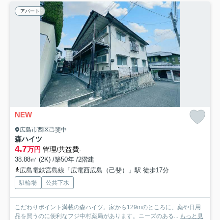
アパート
NEW
広島市西区己斐中
森ハイツ
4.7
万円
管理/共益費-
38.88㎡ (2K) /築50年 /2階建
広島電鉄宮島線「広電西広島（己斐）」駅 徒歩17分
駐輪場
公共下水
こだわりポイント満載の森ハイツ。家から129mのところに、薬や日用
品を買うのに便利なフジ中村薬局があります。ニーズのある...
もっと見