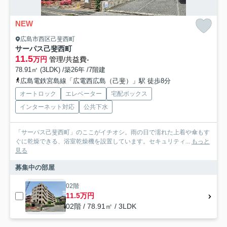
NEW
広島市西区己斐西町
サーパス己斐西町
11.5
万円
管理/共益費-
78.91㎡ (3LDK) /築26年 /7階建
広島電鉄宮島線「広電西広島（己斐）」駅 徒歩8分
オートロック
エレベーター
宅配ボックス
インターネット対応
公共下水
「サーパス己斐西町」のここがイチオシ。雨の日で濡れた上着や傘もす
ぐに乾燥できる、浴室乾燥機を設置しています。セキュリティ...
もっと
見る
募集中の部屋
02階
11.5万円
02階 / 78.91㎡ / 3LDK