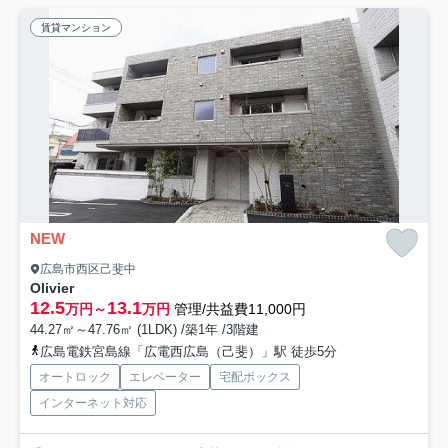
賃貸マンション
NEW
広島市西区己斐中
Olivier
12.5
13.1
万円～
万円
管理/共益費11,000円
44.27㎡～47.76㎡ (1LDK) /築1年 /3階建
広島電鉄宮島線「広電西広島（己斐）」駅 徒歩5分
オートロック
エレベーター
宅配ボックス
インターネット対応