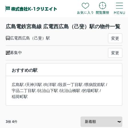
広島電鉄宮島線 広電西広島（己斐）駅の物件一覧
広電西広島（己斐）駅
変更
募集中
変更
おすすめの駅
広島駅
/
天神川駅
/
向洋駅
/
段原一丁目駅
/
県病院前駅
/
宇品二丁目駅
/
比治山下駅
/
比治山橋駅
/
的場町駅
/
稲荷町駅
3
棟
4
件