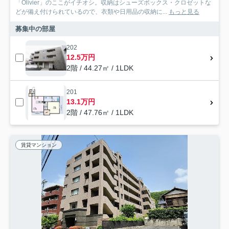
「Olivier」のここがイチオシ。収納はシューズボックス・クロゼットな
どが備え付けられているので、衣類や日用品の収納に...
もっと見る
募集中の部屋
202
12.5万円
2階 / 44.27㎡ / 1LDK
201
13.1万円
2階 / 47.76㎡ / 1LDK
賃貸マンション