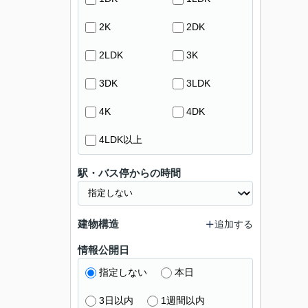
2K
2DK
2LDK
3K
3DK
3LDK
4K
4DK
4LDK以上
駅・バス停からの時間
建物構造
追加する
情報公開日
指定しない
本日
3日以内
1週間以内