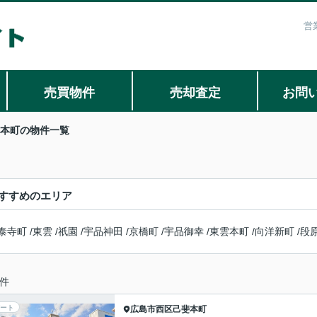
営
売買物件
売却査定
お問
本町の物件一覧
すすめのエリア
泰寺町
/
東雲
/
祇園
/
宇品神田
/
京橋町
/
宇品御幸
/
東雲本町
/
向洋新町
/
段
件
ート
広島市西区
己斐本町