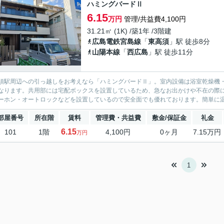
ハミングバードⅡ
6.15
万円
管理/共益費4,100円
31.21㎡ (1K) /築1年 /3階建
広島電鉄宮島線
「
東高須
」駅 徒歩8分
山陽本線
「
西広島
」駅 徒歩11分
須駅周辺への引っ越しをお考えなら「ハミングバードⅡ」。室内設備は浴室乾燥機
なります。共用部には宅配ボックスを設置しているため、急なお出かけや不在の際に
ーホン・オートロックなどを設置しているので安全面でも優れております。簡単に温
部屋番号
所在階
賃料
管理費・共益費
敷金/保証金
礼金
6.15
101
1階
4,100円
0ヶ月
7.15万円
万円
1