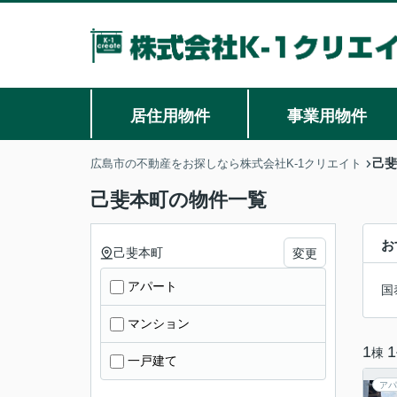
居住用物件
事業用物件
己斐
広島市の不動産をお探しなら株式会社K-1クリエイト
己斐本町の物件一覧
お
己斐本町
変更
アパート
国
マンション
1
1
棟
一戸建て
アパ