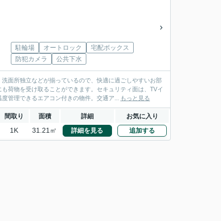
駐輪場
オートロック
宅配ボックス
防犯カメラ
公共下水
・洗面所独立などが揃っているので、快適に過ごしやすいお部
も荷物を受け取ることができます。セキュリティ面は、TVイ
度管理できるエアコン付きの物件。交通ア...
もっと見る
間取り
面積
詳細
お気に入り
1K
31.21㎡
詳細を見る
追加する