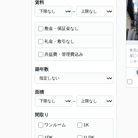
賃料
～
敷金・保証金なし
礼金・敷引なし
東高
共益費・管理費込み
屋に
ンタ
築年数
面積
～
間取り
ワンルーム
1K
1DK
1LDK