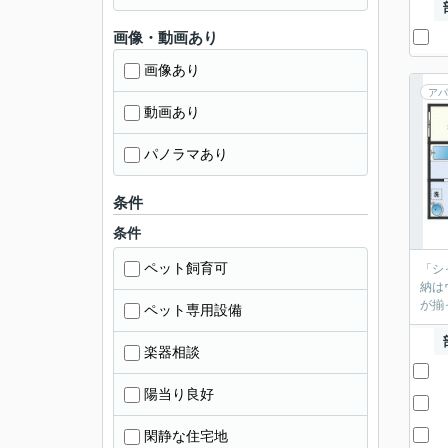
画像・動画あり
画像あり
アパ
動画あり
パノラマあり
条件
条件
ペット飼育可
「シ
納は
が揃
ペット専用設備
楽器相談
陽当り良好
閑静な住宅地