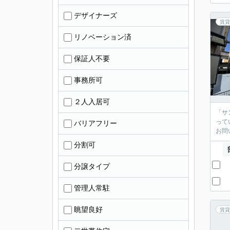
デザイナーズ
賃貸
リノベーション済
保証人不要
事務所可
２人入居可
「サ
って
バリアフリー
お問
分割可
分譲タイプ
管理人常駐
眺望良好
賃貸