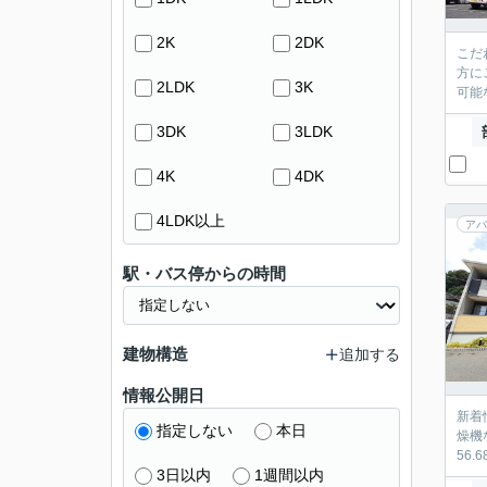
2K
2DK
こだ
方に
2LDK
3K
可能
3DK
3LDK
4K
4DK
4LDK以上
アパ
駅・バス停からの時間
建物構造
追加する
情報公開日
新着
指定しない
本日
燥機
56
3日以内
1週間以内