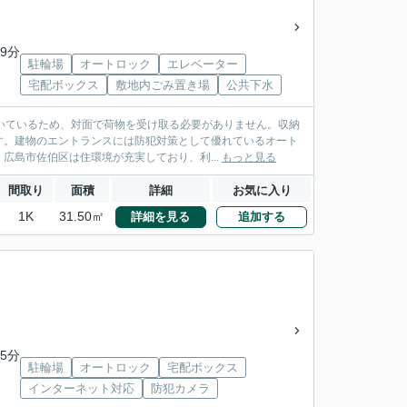
9分
駐輪場
オートロック
エレベーター
宅配ボックス
敷地内ごみ置き場
公共下水
いているため、対面で荷物を受け取る必要がありません。収納
す。建物のエントランスには防犯対策として優れているオート
広島市佐伯区は住環境が充実しており、利...
もっと見る
間取り
面積
詳細
お気に入り
1K
31.50㎡
詳細を見る
追加する
5分
駐輪場
オートロック
宅配ボックス
インターネット対応
防犯カメラ