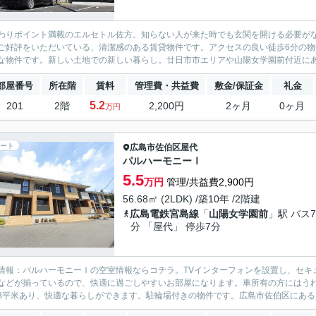
わりポイント満載のエルセトル佐方。知らない人が来た時でも玄関を開ける必要が
ご好評をいただいている、清潔感のある賃貸物件です。アクセスの良い徒歩6分の
な物件です。新しい土地での新しい暮らし。廿日市市エリアや山陽女学園前付近にあ
部屋番号
所在階
賃料
管理費・共益費
敷金/保証金
礼金
5.2
201
2階
2,200円
2ヶ月
0ヶ月
万円
ート
広島市佐伯区
屋代
パルハーモニーⅠ
5.5
万円
管理/共益費2,900円
56.68㎡ (2LDK) /築10年 /2階建
広島電鉄宮島線
「
山陽女学園前
」駅 バス7
分 「屋代」 停歩7分
情報：パルハーモニーⅠの空室情報ならコチラ。TVインターフォンを設置し、セキ
などが揃っているので、快適に過ごしやすいお部屋になります。車所有の方にはう
.68平米あり、快適な暮らしができます。駐輪場付きの物件です。広島市佐伯区にある