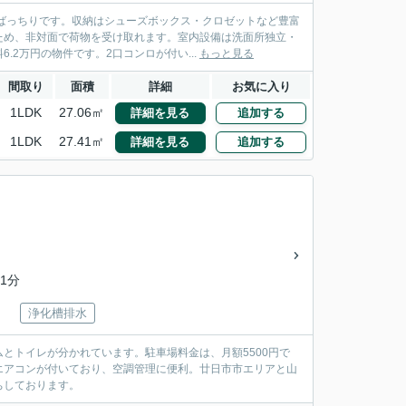
ばっちりです。収納はシューズボックス・クロゼットなど豊富
ため、非対面で荷物を受け取れます。室内設備は洗面所独立・
2万円の物件です。2口コンロが付い...
もっと見る
間取り
面積
詳細
お気に入り
1LDK
27.06㎡
詳細を見る
追加する
1LDK
27.41㎡
詳細を見る
追加する
1分
浄化槽排水
とトイレが分かれています。駐車場料金は、月額5500円で
エアコンが付いており、空調管理に便利。廿日市市エリアと山
ちしております。