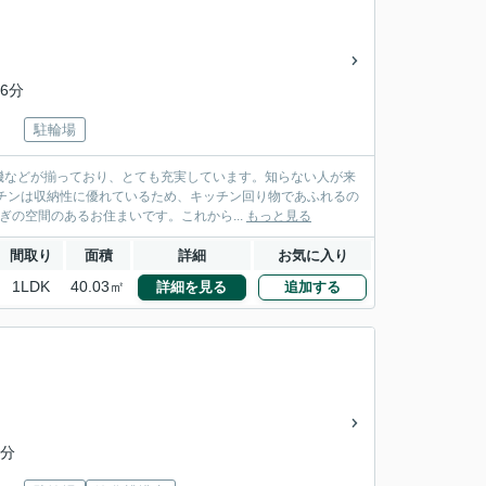
6分
駐輪場
機などが揃っており、とても充実しています。知らない人が来
チンは収納性に優れているため、キッチン回り物であふれるの
ぎの空間のあるお住まいです。これから...
もっと見る
間取り
面積
詳細
お気に入り
1LDK
40.03㎡
詳細を見る
追加する
6分