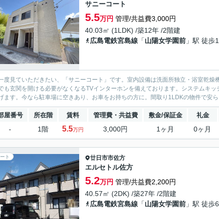
サニーコート
5.5
万円
管理/共益費3,000円
40.03㎡ (1LDK) /築12年 /2階建
広島電鉄宮島線
「
山陽女学園前
」駅 徒歩1
一度見ていただきたい、「サニーコート」です。室内設備は洗面所独立・浴室乾燥
でも玄関を開ける必要がなくなるTVインターホンを備えております。システムキッ
げます。今なら駐車場に空きあり、お車をお持ちの方に。間取り1LDKの物件で安ら
部屋番号
所在階
賃料
管理費・共益費
敷金/保証金
礼金
5.5
-
1階
3,000円
1ヶ月
0ヶ月
万円
ート
廿日市市
佐方
エルセトル佐方
5.2
万円
管理/共益費2,200円
40.57㎡ (2DK) /築27年 /2階建
広島電鉄宮島線
「
山陽女学園前
」駅 徒歩