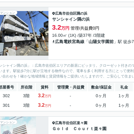
マンション
広島市佐伯区
隅の浜
サンシャイン隅の浜
3.2
万円
管理/共益費0円
16.00㎡ (1K) /築37年 /3階建
広島電鉄宮島線
「
山陽女学園前
」駅 徒歩
ンシャイン隅の浜」：広島市佐伯区エリアの新居にピッタリ。クローゼット付きの
います。駅徒歩7分に駅が立地する物件なので、電車を多く利用する方にとって便
い合わせを！確かな地域情報と賃貸情報をご提供いたしますので、ご安心して住ま
部屋番号
所在階
賃料
管理費・共益費
敷金/保証金
礼金
3.2
302
3階
-
0ヶ月
1ヶ月
万円
3.2
301
3階
-
0ヶ月
1ヶ月
万円
マンション
広島市佐伯区
楽々園
Ｇｏｌｄ Ｃｏｕｒｔ楽々園