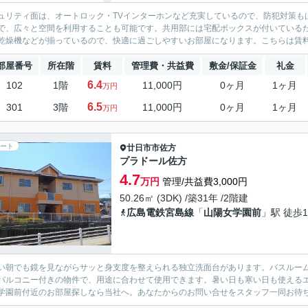
ュリティ面は、オートロック・TVインターホンなど充実しているので、防犯対策も
で、広々と空間を利用することも可能です。共用部には宅配ボックスが付いている
乾燥機などが揃っているので、快適に過ごしやすいお部屋になります。こちらは賃料6.
部屋番号
所在階
賃料
管理費・共益費
敷金/保証金
礼金
6.4
102
1階
11,000円
0ヶ月
1ヶ月
万円
6.5
301
3階
11,000円
0ヶ月
1ヶ月
万円
ート
廿日市市
佐方
プラドール佐方
4.7
万円
管理/共益費3,000円
50.26㎡ (3DK) /築31年 /2階建
広島電鉄宮島線
「
山陽女学園前
」駅 徒歩1
い朝でも鏡を見ながらサッと身支度を整えられる独立洗面台があります。バスルーム
バルコニー付きの物件で、用途に合わせて使用できます。暑い日も寒い日も使える
学園前付近のお部屋探しなら当社へ。あなたからのお問い合せをスタッフ一同お待