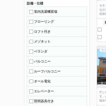
設備・仕様
セキ
なの
室内洗濯機置場
浴室
フローリング
ロフト付き
メゾネット
アパ
ベランダ
バルコニー
ルーフバルコニー
オール電化
エレベーター
忙し
す。
陽女
照明器具付き