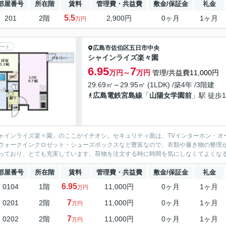
部屋番号
所在階
賃料
管理費・共益費
敷金/保証金
礼金
5.5
201
2階
2,900円
0ヶ月
1ヶ月
万円
ート
広島市佐伯区
五日市中央
シャインライズ楽々園
6.95
7
万円～
万円
管理/共益費11,000円
29.69㎡～29.95㎡ (1LDK) /築4年 /3階建
広島電鉄宮島線
「
山陽女学園前
」駅 徒歩1
ャインライズ楽々園」のここがイチオシ。セキュリティ面は、TVインターホン・オ
ウォークインクロゼット・シューズボックスなど豊富なので、衣類や履き物の整理
っており、とても充実しています。荷物を注文する時に時間を気にしなくてよくなる
部屋番号
所在階
賃料
管理費・共益費
敷金/保証金
礼金
6.95
0104
1階
11,000円
0ヶ月
1ヶ月
万円
7
0201
2階
11,000円
0ヶ月
1ヶ月
万円
7
0202
2階
11,000円
0ヶ月
1ヶ月
万円