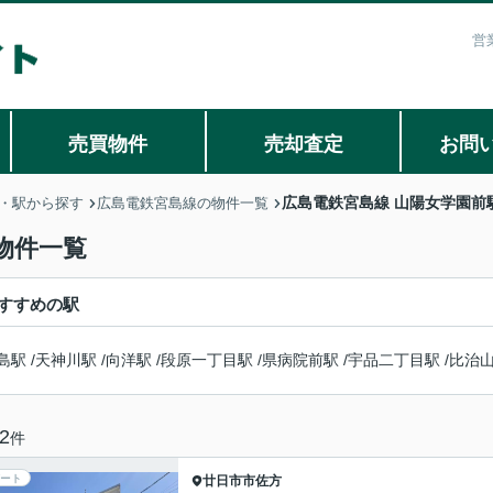
営
売買物件
売却査定
お問
広島電鉄宮島線 山陽女学園前
・駅から探す
広島電鉄宮島線の物件一覧
物件一覧
すすめの駅
島駅
/
天神川駅
/
向洋駅
/
段原一丁目駅
/
県病院前駅
/
宇品二丁目駅
/
比治
2
件
ート
廿日市市
佐方