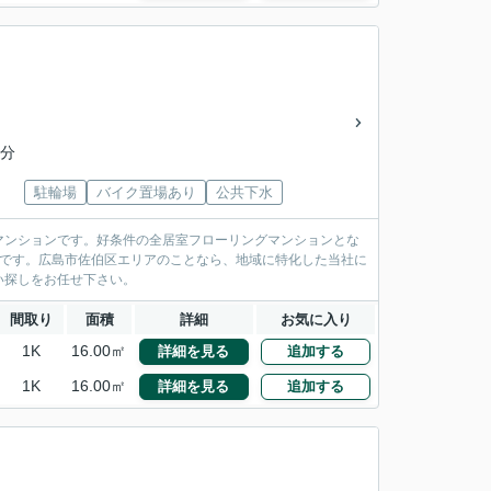
7分
駐輪場
バイク置場あり
公共下水
マンションです。好条件の全居室フローリングマンションとな
利です。広島市佐伯区エリアのことなら、地域に特化した当社に
い探しをお任せ下さい。
間取り
面積
詳細
お気に入り
1K
16.00㎡
詳細を見る
追加する
1K
16.00㎡
詳細を見る
追加する