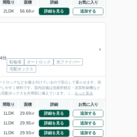
間取り
面積
詳細
お気に入り
2LDK
56.68㎡
詳細を見る
追加する
4分
駐輪場
オートロック
光ファイバー
宅配ボックス
ートロックなどを備え付けているので安心して暮らせます。収
がしやすく便利です。室内設備は洗面所独立・浴室乾燥機など
宅配ボックスを共用部に備えています。こ...
もっと見る
間取り
面積
詳細
お気に入り
1LDK
29.69㎡
詳細を見る
追加する
1LDK
29.95㎡
詳細を見る
追加する
1LDK
29.93㎡
詳細を見る
追加する