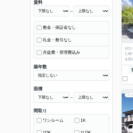
賃料
～
敷金・保証金なし
礼金・敷引なし
ぜひ
共益費・管理費込み
た時
を防
築年数
面積
アパ
～
間取り
ワンルーム
1K
1DK
1LDK