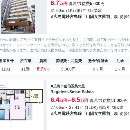
6.7
万円
管理/共益費5,000円
31.50㎡ (1K) /築7年 /12階建
広島電鉄宮島線
「
山陽女学園前
」駅 徒歩1
24分の距離に広島市立五日市中学校があるのも魅力。共用部には宅配ボックスが付
ロゼット・シューズボックスなど豊富なので、広々と空間を利用することも可能で
ク機能があります。室内設備は洗面所独立・浴室乾燥機など大変充実しております。
部屋番号
所在階
賃料
管理費・共益費
敷金/保証金
礼金
6.7
1101
11階
5,000円
0ヶ月
1ヶ月
万円
ート
広島市佐伯区
美の里
Regalest-Smart Salvia
6.4
6.5
万円～
万円
管理/共益費11,000円
27.06㎡～27.41㎡ (1LDK) /築3年 /3階建
広島電鉄宮島線
「
山陽女学園前
」駅 徒歩1