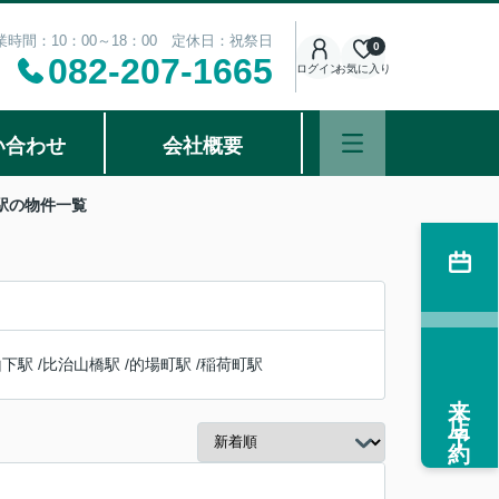
業時間：10：00～18：00 定休日：祝祭日
0
082-207-1665
ログイン
お気に入り
い合わせ
会社概要
駅の物件一覧
山下駅
/
比治山橋駅
/
的場町駅
/
稲荷町駅
来店予約