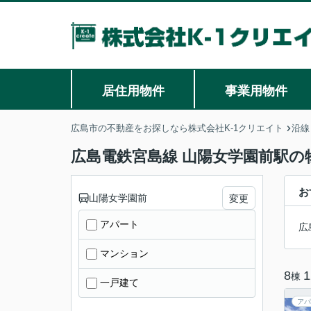
居住用物件
事業用物件
広島市の不動産をお探しなら株式会社K-1クリエイト
沿線
広島電鉄宮島線 山陽女学園前駅の
お
山陽女学園前
変更
アパート
広
マンション
8
1
棟
一戸建て
アパ