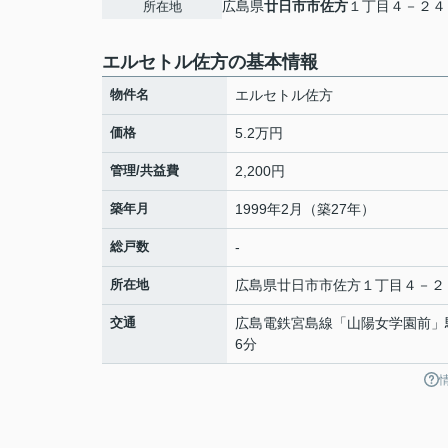
広島県
廿日市市
佐方
１丁目４－２４
所在地
エルセトル佐方の基本情報
物件名
エルセトル佐方
価格
5.2万円
管理/共益費
2,200円
築年月
1999年2月（築27年）
総戸数
-
所在地
広島県
廿日市市
佐方
１丁目４－２
交通
広島電鉄宮島線
「
山陽女学園前
」
6分