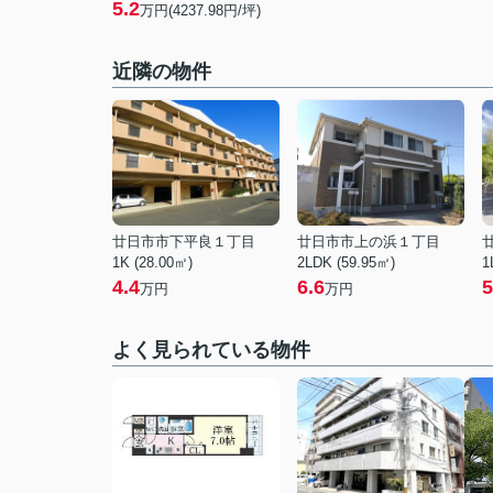
5.2
万円(4237.98円/坪)
近隣の物件
廿日市市下平良１丁目
廿日市市上の浜１丁目
1K (28.00㎡)
2LDK (59.95㎡)
1
4.4
6.6
5
万円
万円
よく見られている物件