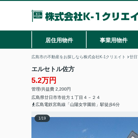
居住用物件
事業用物件
広島市の不動産をお探しなら株式会社K-1クリエイト
廿日
エルセトル佐方
5.2万円
管理/共益費 2,200円
広島県
廿日市市
佐方
１丁目４－２４
広島電鉄宮島線「山陽女学園前」駅徒歩6分
1
/
19