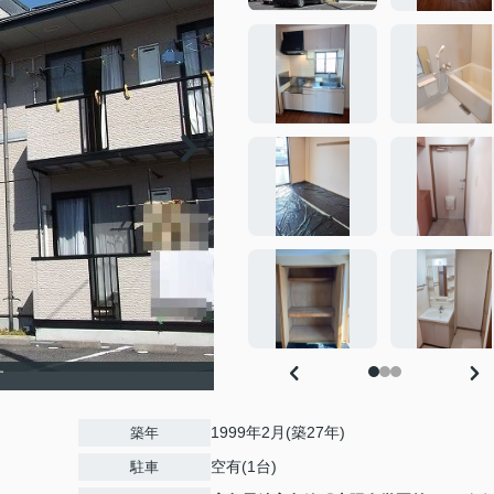
す
1999年2月(築27年)
築年
空有(1台)
駐車