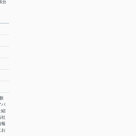
6分
新
アパ
ご紹
当社
情報
にお