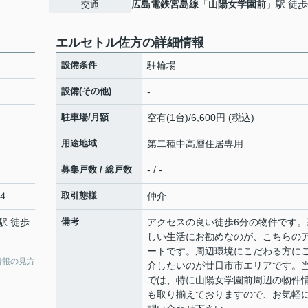
広島電鉄宮島線
「
山陽女学園前
」駅 徒歩
交通
エルセトル佐方の詳細情報
設備条件
駐輪場
設備(その他)
-
駐車場/月額
空有(1台)/6,600円 (税込)
用途地域
第二種中高層住居専用
募集戸数 / 総戸数
- / -
４
取引態様
仲介
駅 徒歩
備考
アクセスの良い徒歩6分の物件です。
しい生活にお勧めなのが、こちらの
ートです。周辺環境にこだわる方に
情報の見方
介したいのが廿日市市エリアです。
では、特に山陽女学園前周辺の物件
も取り揃えておりますので、お気軽