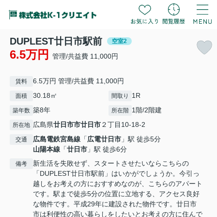
DUPLEST廿日市駅前
空室2
6.5万円
管理/共益費 11,000円
6.5万円 管理/共益費 11,000円
賃料
30.18㎡
1R
面積
間取り
築8年
1階/2階建
築年数
所在階
広島県
廿日市市
廿日市
２丁目10-18-2
所在地
広島電鉄宮島線
「
広電廿日市
」駅 徒歩5分
交通
山陽本線
「
廿日市
」駅 徒歩6分
新生活を失敗せず、スタートさせたいならこちらの
備考
「DUPLEST廿日市駅前」はいかがでしょうか。今引っ
越しをお考えの方におすすめなのが、こちらのアパート
です。駅まで徒歩5分の位置に立地する、アクセス良好
な物件です。平成29年に建設された物件です。廿日市
市は利便性の高い暮らしをしたいとお考えの方に住んで