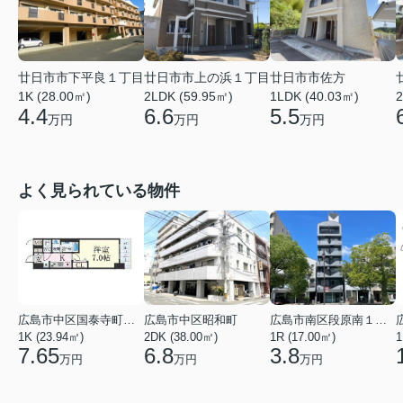
廿日市市下平良１丁目
廿日市市上の浜１丁目
廿日市市佐方
1K (28.00㎡)
2LDK (59.95㎡)
1LDK (40.03㎡)
2
4.4
6.6
5.5
万円
万円
万円
よく見られている物件
広島市中区国泰寺町２丁目
広島市中区昭和町
広島市南区段原南１丁目
1K (23.94㎡)
2DK (38.00㎡)
1R (17.00㎡)
1
7.65
6.8
3.8
万円
万円
万円