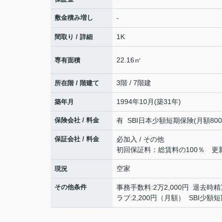
敷金積み増し
-
1K
間取り / 詳細
22.16㎡
専有面積
3階 / 7階建
所在階 / 階建て
1994年10月(築31年)
築年月
保険会社 / 料金
有 SBI日本少額短期保険(月額800円)
保証会社 / 料金
必加入 / その他
初回保証料：総賃料の100％ 更新時
空家
現況
その他条件
事務手数料:2万2,000円 退去時精算
ラブ:2,200円（月額） SBI少