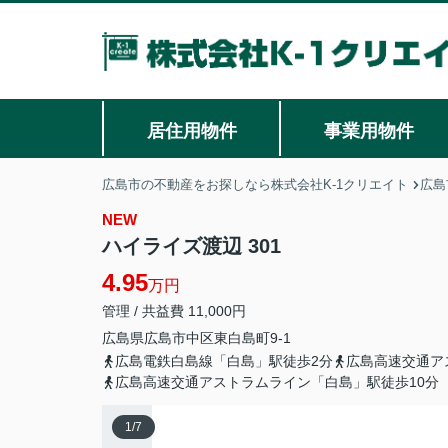
居住用物件
事業用物件
広島市の不動産をお探しなら株式会社K-1クリエイト
広島
NEW
ハイライズ渡辺 301
4.95
万円
管理 / 共益費 11,000円
広島県
広島市中区
東白島町
9-1
広島電鉄白島線「白島」駅徒歩2分
広島高速交通ア
広島高速交通アストラムライン「白島」駅徒歩10分
1
/
7