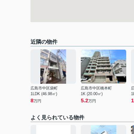
近隣の物件
広島市中区袋町
広島市中区橋本町
1LDK (46.98㎡)
1K (20.00㎡)
1
8
5.2
1
万円
万円
よく見られている物件