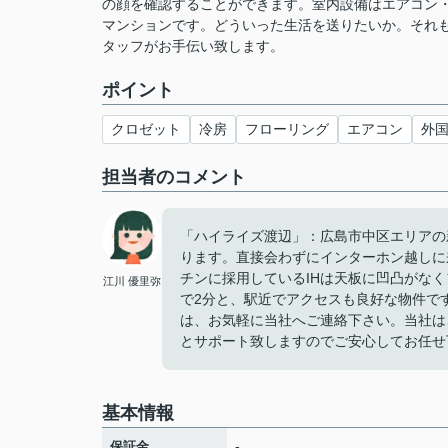
の顔を確認することができます。室内設備はエアコン
マンションです。どういった生活を送りたいか。それ
タッフがお手伝い致します。
ポイント
クロゼット
冷房
フローリング
エアコン
外
担当者のコメント
「ハイライズ渡辺」：広島市中区エリアの
ります。直接会わずにインターホン越しに
チンに採用しているIHは天板に凹凸がな
江川 優里弥
で2分と、駅近でアクセスも良好な物件で
は、お気軽に当社へご連絡下さい。当社は
とサポート致しますのでご安心してお任せ
基本情報
-
保証金