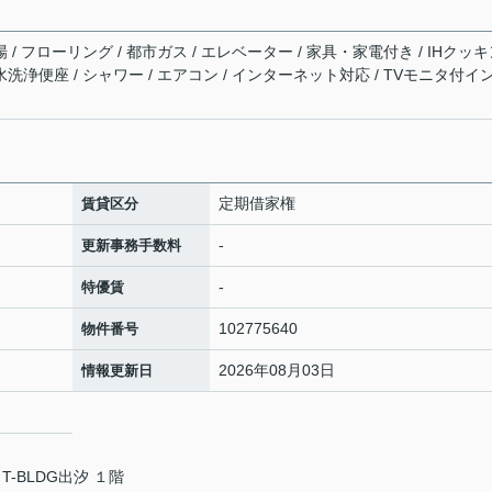
 / フローリング / 都市ガス / エレベーター / 家具・家電付き / IHクッ
水洗浄便座 / シャワー / エアコン / インターネット対応 / TVモニタ付イ
定期借家権
賃貸区分
-
更新事務手数料
-
特優賃
102775640
物件番号
2026年08月03日
情報更新日
T-BLDG出汐 １階