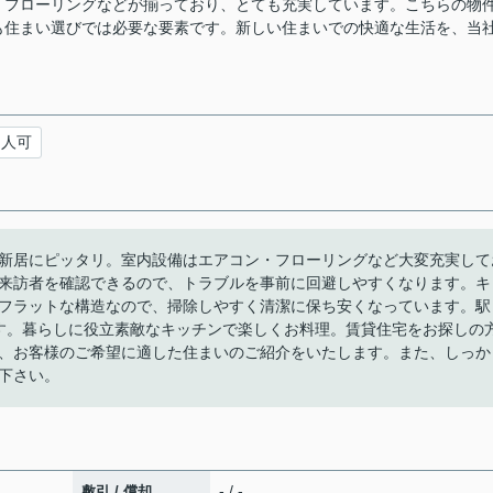
・フローリングなどが揃っており、とても充実しています。こちらの物
も住まい選びでは必要な要素です。新しい住まいでの快適な生活を、当
国人可
新居にピッタリ。室内設備はエアコン・フローリングなど大変充実して
来訪者を確認できるので、トラブルを事前に回避しやすくなります。キ
くフラットな構造なので、掃除しやすく清潔に保ち安くなっています。駅
す。暮らしに役立素敵なキッチンで楽しくお料理。賃貸住宅をお探しの
、お客様のご希望に適した住まいのご紹介をいたします。また、しっか
下さい。
- / -
敷引 / 償却