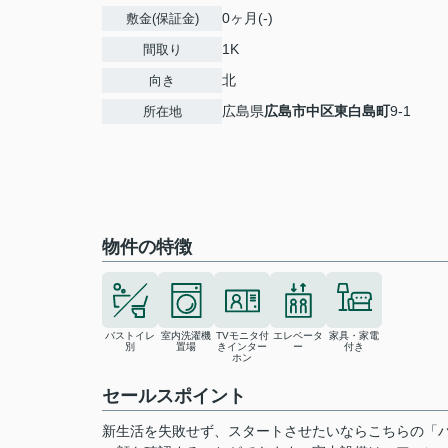
0ヶ月(-)
敷金(保証金)
1K
間取り
北
向き
広島県
広島市中区
東白島町
9-1
所在地
物件の特徴
バストイレ
室内洗濯機
TVモニタ付
エレベータ
家具・家電
別
置場
きインター
ー
付き
ホン
セールスポイント
新生活を失敗せず、スタートさせたいならこちらの「ハ