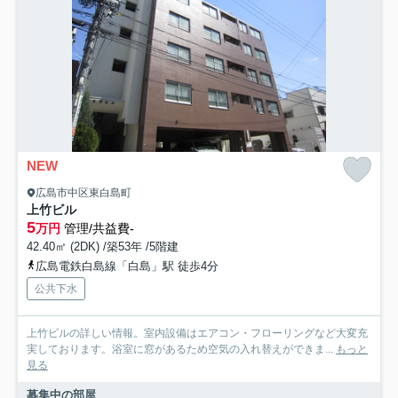
NEW
広島市中区東白島町
上竹ビル
5
万円
管理/共益費-
42.40㎡ (2DK) /築53年 /5階建
広島電鉄白島線「白島」駅 徒歩4分
公共下水
上竹ビルの詳しい情報。室内設備はエアコン・フローリングなど大変充
実しております。浴室に窓があるため空気の入れ替えができま...
もっと
見る
募集中の部屋