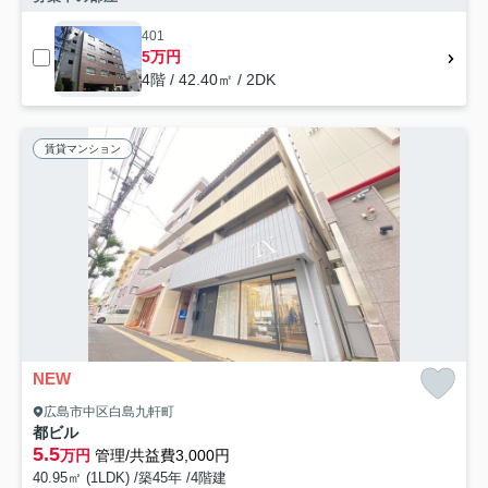
401
5万円
4階 / 42.40㎡ / 2DK
賃貸マンション
NEW
広島市中区白島九軒町
都ビル
5.5
万円
管理/共益費3,000円
40.95㎡ (1LDK) /築45年 /4階建