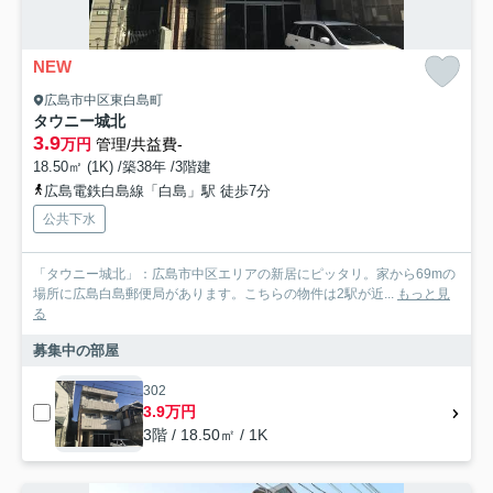
NEW
広島市中区東白島町
タウニー城北
3.9
万円
管理/共益費-
18.50㎡ (1K) /築38年 /3階建
広島電鉄白島線「白島」駅 徒歩7分
公共下水
「タウニー城北」：広島市中区エリアの新居にピッタリ。家から69mの
場所に広島白島郵便局があります。こちらの物件は2駅が近...
もっと見
る
募集中の部屋
302
3.9万円
3階 / 18.50㎡ / 1K