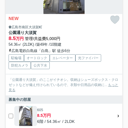
NEW
広島市南区大須賀町
公園通り大須賀
8.5
万円
管理/共益費5,000円
54.36㎡ (2LDK) /築49年 /10階建
広島電鉄白島線「白島」駅 徒歩6分
駐輪場
オートロック
エレベーター
光ファイバー
防犯カメラ
公共下水
「公園通り大須賀」のここがイチオシ。収納はシューズボックス・クロ
ゼットなどが備え付けられているので、衣類や日用品の収納に...
もっと
見る
募集中の部屋
605
8.5万円
6階 / 54.36㎡ / 2LDK