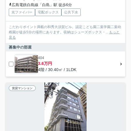
広島電鉄白島線「白島」駅 徒歩6分
光ファイバー
宅配ボックス
公共下水
こだわりポイント満載の和秀大須賀ビル。認定こども園二葉学園二葉幼
稚園が徒歩5分の場所にあります。収納はシューズボックス・...
もっと
見る
募集中の部屋
404
3.6万円
4階 / 30.40㎡ / 1LDK
賃貸マンション