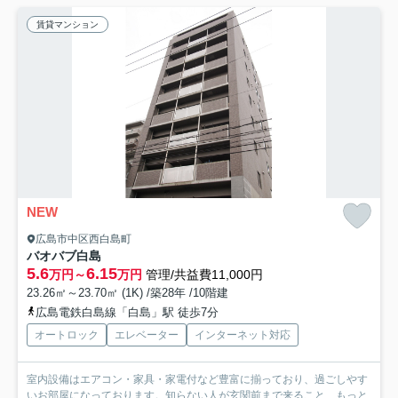
賃貸マンション
NEW
広島市中区西白島町
バオバブ白島
5.6
6.15
万円～
万円
管理/共益費11,000円
23.26㎡～23.70㎡ (1K) /築28年 /10階建
広島電鉄白島線「白島」駅 徒歩7分
オートロック
エレベーター
インターネット対応
室内設備はエアコン・家具・家電付など豊富に揃っており、過ごしやす
いお部屋になっております。知らない人が玄関前まで来ること...
もっと