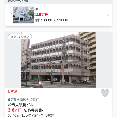
募集中の部屋
4F
13.5万円
3階 / 90.00㎡ / 3LDK
賃貸マンション
NEW
広島市南区大須賀町
和秀大須賀ビル
3.6
万円
管理/共益費-
30.40㎡ (1LDK) /築47年 /5階建