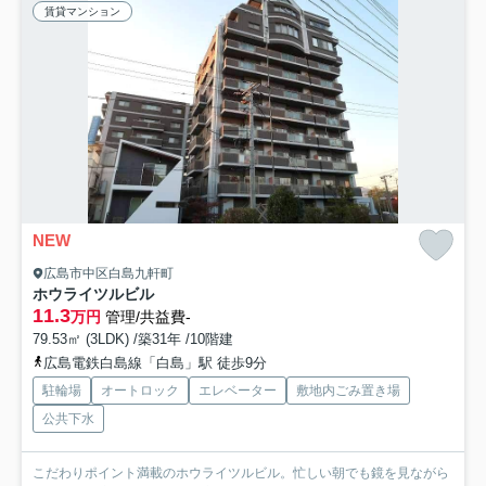
賃貸マンション
NEW
広島市中区白島九軒町
ホウライツルビル
11.3
万円
管理/共益費-
79.53㎡ (3LDK) /築31年 /10階建
広島電鉄白島線「白島」駅 徒歩9分
駐輪場
オートロック
エレベーター
敷地内ごみ置き場
公共下水
こだわりポイント満載のホウライツルビル。忙しい朝でも鏡を見ながら