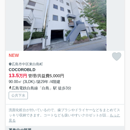
NEW
広島市中区東白島町
COCOROBLD
13.5
万円
管理/共益費5,000円
90.00㎡ (3LDK) /築29年 /4階建
広島電鉄白島線「白島」駅 徒歩3分
公共下水
洗面化粧台が付いているので、歯ブラシやドライヤーなどをまとめてス
ッキリ収納できます。コートなども扱いやすいクロゼットが設...
もっと
見る