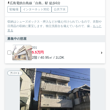
広島電鉄白島線「白島」駅 徒歩6分
駐輪場
インターネット対応
公共下水
収納はシューズボックス・押入などが備え付けられているので、衣類や
日用品の収納に重宝します。独立洗面台を備えているので、歯...
もっと
見る
募集中の部屋
201
5.5万円
2階 / 40.95㎡ / 1LDK
アパート