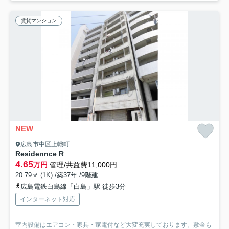
賃貸マンション
NEW
広島市中区上幟町
Residennce R
4.65
万円
管理/共益費11,000円
20.79㎡ (1K) /築37年 /9階建
広島電鉄白島線「白島」駅 徒歩3分
インターネット対応
室内設備はエアコン・家具・家電付など大変充実しております。敷金も