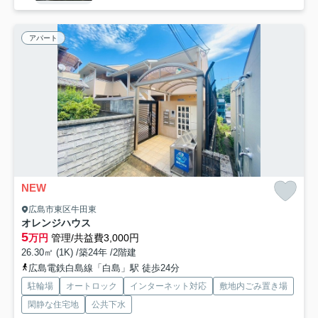
アパート
NEW
広島市東区牛田東
オレンジハウス
5
万円
管理/共益費3,000円
26.30㎡ (1K) /築24年 /2階建
広島電鉄白島線「白島」駅 徒歩24分
駐輪場
オートロック
インターネット対応
敷地内ごみ置き場
閑静な住宅地
公共下水