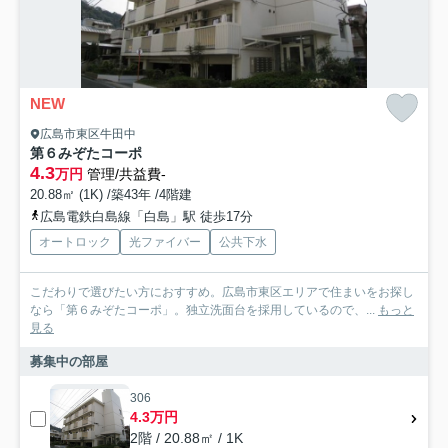
NEW
広島市東区牛田中
第６みぞたコーポ
4.3
万円
管理/共益費-
20.88㎡ (1K) /築43年 /4階建
広島電鉄白島線「白島」駅 徒歩17分
オートロック
光ファイバー
公共下水
こだわりで選びたい方におすすめ。広島市東区エリアで住まいをお探し
なら「第６みぞたコーポ」。独立洗面台を採用しているので、...
もっと
見る
募集中の部屋
306
4.3万円
2階 / 20.88㎡ / 1K