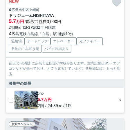
NEW
広島市中区上幟町
ドゥジェームNISHITAYA
5.7
万円
管理/共益費3,000円
24.89㎡ (1R) /築32年 /4階建
広島電鉄白島線「白島」駅 徒歩10分
駐輪場
オートロック
エレベーター
光ファイバー
敷地内ごみ置き場
バイク置場あり
徒歩8分の場所に広島市立段原小学校があります。室内設備はBS・エア
コンなどが揃っており、とても充実しています。共用部には...
もっと見
る
募集中の部屋
202
5.7万円
2階 / 24.89㎡ / 1R
賃貸マンション