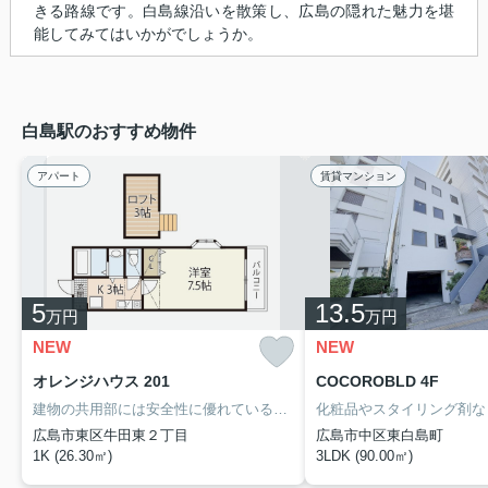
きる路線です。白島線沿いを散策し、広島の隠れた魅力を堪
能してみてはいかがでしょうか。
白島駅のおすすめ物件
アパート
賃貸マンション
5
13.5
万円
万円
NEW
NEW
オレンジハウス 201
COCOROBLD 4F
建物の共用部には安全性に優れているオートロック機能を備えております。収納はクロゼット・シューズボックスなど豊富なので、衣類や履き物の整理がしやすく便利です。浴室と切り離されているので湿気に悩まされることがなくなる独立洗面台を備えております。大量の洗濯物もバルコニーで解決。住まいを求める上で、交通アクセスを重視するなら、山陽本線広島周辺が適しているでしょう。この機会にぜひお引っ越しをご検討ください。
広島市東区牛田東２丁目
広島市中区東白島町
1K (26.30㎡)
3LDK (90.00㎡)