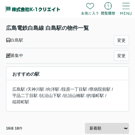
広島電鉄白島線 白島駅の物件一覧
白島駅
変更
募集中
変更
おすすめの駅
広島駅
/
天神川駅
/
向洋駅
/
段原一丁目駅
/
県病院前駅
/
宇品二丁目駅
/
比治山下駅
/
比治山橋駅
/
的場町駅
/
稲荷町駅
16
棟
18
件