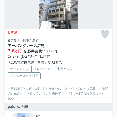
NEW
広島市中区東白島町
アーバングレース広島
7.8
万円
管理/共益費11,000円
27.27㎡ (1K) /築7年 /13階建
広島電鉄白島線「白島」駅 徒歩2分
オートロック
エレベーター
宅配ボックス
インターネット対応
白島駅周辺への引っ越しをお考えなら「アーバングレース広島」。防犯
のためのオートロックが付いた物件です。忙しい朝でも鏡を見...
もっと
見る
募集中の部屋
1101