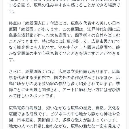
する公園で、広島の住みやすさを感じることができる場所で
す。
終点の「縮景園入口」付近には、広島を代表する美しい日本
庭園「縮景園」があります。この庭園は、江戸時代初期に広
島藩主浅野家が作った大名庭園で、四季折々の自然を楽しむ
ことができます。特に秋には紅葉が美しく、広島市民だけで
なく観光客にも人気です。池を中心とした回遊式庭園で、静
かな雰囲気の中で心落ち着くひとときを過ごすことができま
す。
さらに、縮景園近くには、広島県立美術館もあります。広島
県を代表する美術館で、国内外の名作が展示されるほか、広
島にゆかりのある芸術家の作品も多く紹介されています。季
節ごとに企画展も開催され、アートに触れたい方にはぜひ訪
れてほしいスポットです。
広島電鉄白島線は、短いながらも広島の歴史、自然、文化を
堪能できる沿線です。ビジネスの中心地から静かな神社や公
園、日本庭園、美術館まで、多様な魅力が詰まっています。
地元の人々の日常に触れながら、広島の新たな一面を発見で