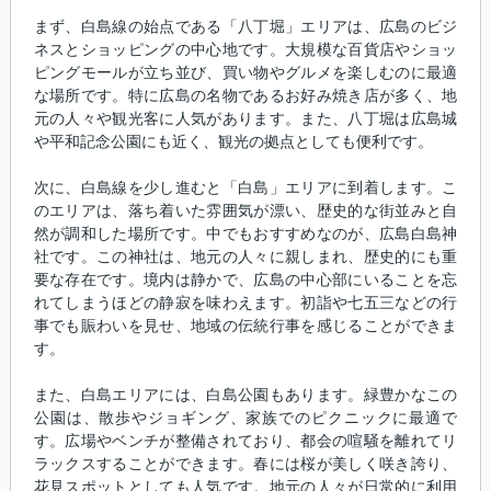
まず、白島線の始点である「八丁堀」エリアは、広島のビジ
ネスとショッピングの中心地です。大規模な百貨店やショッ
ピングモールが立ち並び、買い物やグルメを楽しむのに最適
な場所です。特に広島の名物であるお好み焼き店が多く、地
元の人々や観光客に人気があります。また、八丁堀は広島城
や平和記念公園にも近く、観光の拠点としても便利です。
次に、白島線を少し進むと「白島」エリアに到着します。こ
のエリアは、落ち着いた雰囲気が漂い、歴史的な街並みと自
然が調和した場所です。中でもおすすめなのが、広島白島神
社です。この神社は、地元の人々に親しまれ、歴史的にも重
要な存在です。境内は静かで、広島の中心部にいることを忘
れてしまうほどの静寂を味わえます。初詣や七五三などの行
事でも賑わいを見せ、地域の伝統行事を感じることができま
す。
また、白島エリアには、白島公園もあります。緑豊かなこの
公園は、散歩やジョギング、家族でのピクニックに最適で
す。広場やベンチが整備されており、都会の喧騒を離れてリ
ラックスすることができます。春には桜が美しく咲き誇り、
花見スポットとしても人気です。地元の人々が日常的に利用