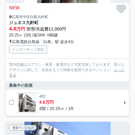
NEW
広島市中区白島九軒町
ジュネス九軒町
4.6
万円
管理/共益費11,000円
20.25㎡ (1R) /築34年 /4階建
広島電鉄白島線「白島」駅 徒歩4分
インターネット対応
室内設備はエアコン・家具・家電付など大変充実しております。造りと
デザインに関して、自信をもって情報を提供できるマンション...
もっと
見る
募集中の部屋
402
4.6万円
4階 / 20.25㎡ / 1R
賃貸マンション