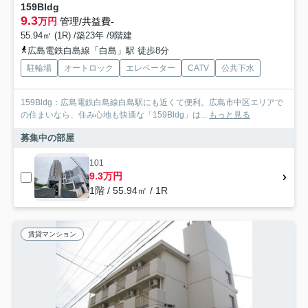
159Bldg
9.3
万円
管理/共益費-
55.94㎡ (1R) /築23年 /9階建
広島電鉄白島線「白島」駅 徒歩8分
駐輪場
オートロック
エレベーター
CATV
公共下水
159Bldg：広島電鉄白島線白島駅にも近くて便利。広島市中区エリアで
の住まいなら、住み心地も快適な「159Bldg」は...
もっと見る
募集中の部屋
101
9.3万円
1階 / 55.94㎡ / 1R
賃貸マンション