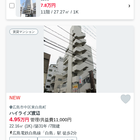
7.8万円
11階 / 27.27㎡ / 1K
賃貸マンション
NEW
広島市中区東白島町
ハイライズ渡辺
4.95
万円
管理/共益費11,000円
22.16㎡ (1K) /築31年 /7階建
広島電鉄白島線「白島」駅 徒歩2分