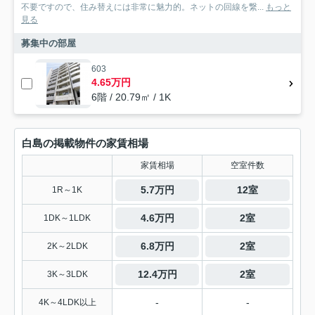
不要ですので、住み替えには非常に魅力的。ネットの回線を繋...
もっと
見る
募集中の部屋
603
4.65万円
6階 / 20.79㎡ / 1K
白島の掲載物件の家賃相場
家賃相場
空室件数
5.7万円
12室
1R～1K
4.6万円
2室
1DK～1LDK
6.8万円
2室
2K～2LDK
12.4万円
2室
3K～3LDK
-
-
4K～4LDK以上