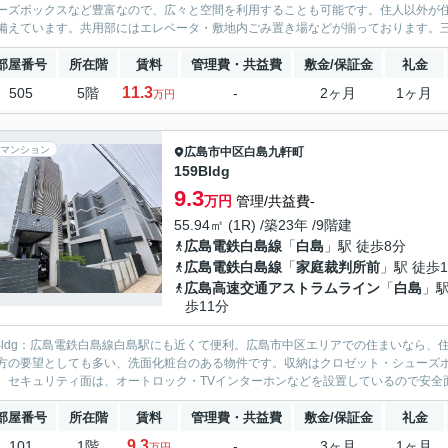
ーズボックスなど豊富なので、広々と空間を利用することも可能です。住人以外が
備えています。共用部にはエレベータ・敷地内ごみ置き場などが揃っております。三
部屋番号
所在階
賃料
管理費・共益費
敷金/保証金
礼金
11.3
505
5階
-
2ヶ月
1ヶ月
万円
マンション
広島市中区
白島九軒町
159Bldg
9.3
万円
管理/共益費-
55.94㎡ (1R) /築23年 /9階建
広島電鉄白島線
「
白島
」駅 徒歩8分
広島電鉄白島線
「
家庭裁判所前
」駅 徒歩1
広島高速交通アストラムライン
「
白島
」駅
歩11分
9Bldg：広島電鉄白島線白島駅にも近くて便利。広島市中区エリアでの住まいなら、住
方の要望としても多い、洗面化粧台のある物件です。収納はクロゼット・シューズ
。セキュリティ面は、オートロック・TVインターホンなどを設置しているので安全面
部屋番号
所在階
賃料
管理費・共益費
敷金/保証金
礼金
9.3
101
1階
-
3ヶ月
1ヶ月
万円