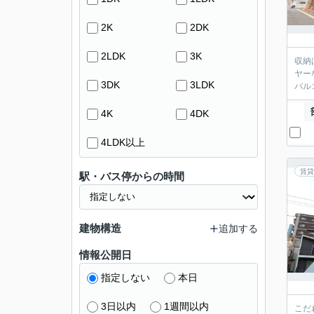
2K
2DK
2LDK
3K
収納
ヤー
3DK
3LDK
バル
4K
4DK
4LDK以上
賃貸
駅・バス停からの時間
建物構造
追加する
情報公開日
指定しない
本日
3日以内
1週間以内
こだ