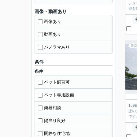
シュ
能を
画像・動画あり
画像あり
動画あり
賃貸
パノラマあり
条件
条件
ペット飼育可
ペット専用設備
15
楽器相談
派の
です
陽当り良好
閑静な住宅地