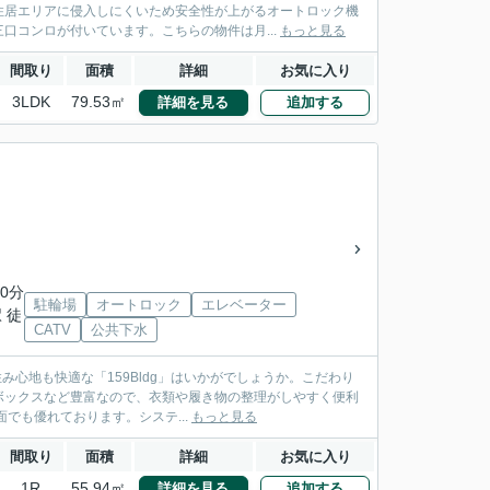
住居エリアに侵入しにくいため安全性が上がるオートロック機
口コンロが付いています。こちらの物件は月...
もっと見る
間取り
面積
詳細
お気に入り
3LDK
79.53㎡
詳細を見る
追加する
0分
駐輪場
オートロック
エレベーター
 徒
CATV
公共下水
み心地も快適な「159Bldg」はいかがでしょうか。こだわり
ボックスなど豊富なので、衣類や履き物の整理がしやすく便利
でも優れております。システ...
もっと見る
間取り
面積
詳細
お気に入り
1R
55.94㎡
詳細を見る
追加する