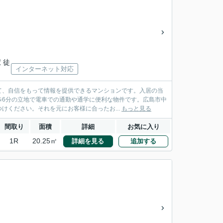
 徒
インターネット対応
て、自信をもって情報を提供できるマンションです。入居の当
歩6分の立地で電車での通勤や通学に便利な物件です。広島市中
けください。それを元にお客様に合ったお...
もっと見る
間取り
面積
詳細
お気に入り
1R
20.25㎡
詳細を見る
追加する