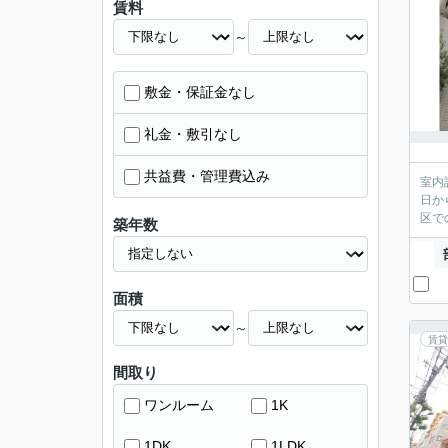
賃料
～
敷金・保証金なし
礼金・敷引なし
共益費・管理費込み
室内
日か
区で
築年数
面積
～
賃貸
間取り
ワンルーム
1K
1DK
1LDK