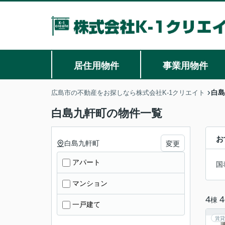
居住用物件
事業用物件
白島
広島市の不動産をお探しなら株式会社K-1クリエイト
白島九軒町の物件一覧
お
白島九軒町
変更
アパート
国
マンション
4
4
棟
一戸建て
賃貸