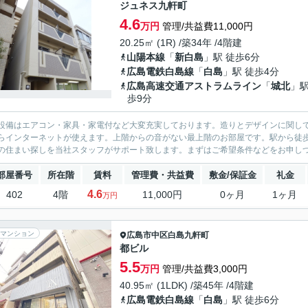
ジュネス九軒町
4.6
万円
管理/共益費11,000円
20.25㎡ (1R) /築34年 /4階建
山陽本線
「
新白島
」駅 徒歩6分
広島電鉄白島線
「
白島
」駅 徒歩4分
広島高速交通アストラムライン
「
城北
」駅
歩9分
設備はエアコン・家具・家電付など大変充実しております。造りとデザインに関し
らインターネットが使えます。上階からの音がない最上階のお部屋です。駅から徒
の住まい探しを当社スタッフがサポート致します。まずはご希望条件などをお申しつ
部屋番号
所在階
賃料
管理費・共益費
敷金/保証金
礼金
4.6
402
4階
11,000円
0ヶ月
1ヶ月
万円
マンション
広島市中区
白島九軒町
都ビル
5.5
万円
管理/共益費3,000円
40.95㎡ (1LDK) /築45年 /4階建
広島電鉄白島線
「
白島
」駅 徒歩6分