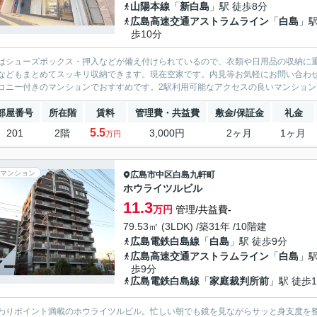
山陽本線
「
新白島
」駅 徒歩8分
広島高速交通アストラムライン
「
白島
」駅
歩10分
はシューズボックス・押入などが備え付けられているので、衣類や日用品の収納に
などもまとめてスッキリ収納できます。現在空家です。内見等お気軽にお問い合わ
コニー付きのマンションでおすすめです。2駅利用可能なアクセスの良いマンションで
部屋番号
所在階
賃料
管理費・共益費
敷金/保証金
礼金
5.5
201
2階
3,000円
2ヶ月
1ヶ月
万円
マンション
広島市中区
白島九軒町
ホウライツルビル
11.3
万円
管理/共益費-
79.53㎡ (3LDK) /築31年 /10階建
広島電鉄白島線
「
白島
」駅 徒歩9分
広島高速交通アストラムライン
「
白島
」駅
歩9分
広島電鉄白島線
「
家庭裁判所前
」駅 徒歩1
わりポイント満載のホウライツルビル。忙しい朝でも鏡を見ながらサッと身支度を