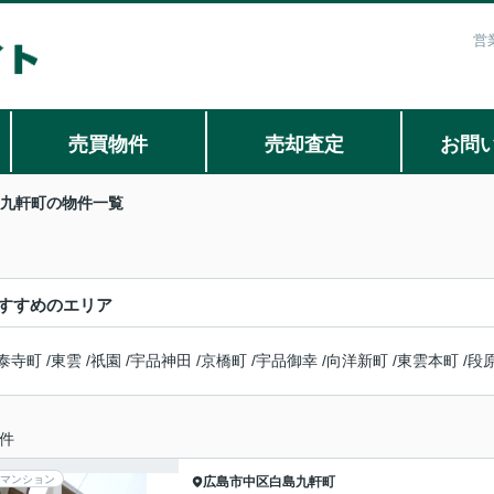
営
売買物件
売却査定
お問
九軒町の物件一覧
すすめのエリア
泰寺町
/
東雲
/
祇園
/
宇品神田
/
京橋町
/
宇品御幸
/
向洋新町
/
東雲本町
/
段
件
マンション
広島市中区
白島九軒町