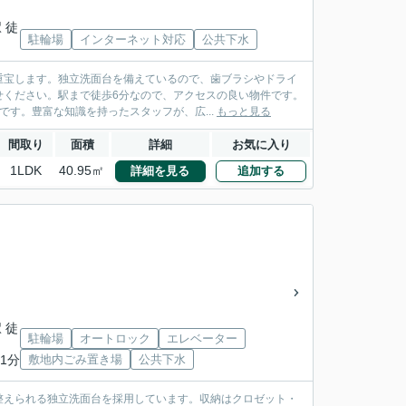
 徒
駐輪場
インターネット対応
公共下水
重宝します。独立洗面台を備えているので、歯ブラシやドライ
せください。駅まで徒歩6分なので、アクセスの良い物件です。
す。豊富な知識を持ったスタッフが、広...
もっと見る
間取り
面積
詳細
お気に入り
1LDK
40.95㎡
詳細を見る
追加する
 徒
駐輪場
オートロック
エレベーター
1分
敷地内ごみ置き場
公共下水
整えられる独立洗面台を採用しています。収納はクロゼット・