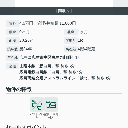
【間取り】
4.6万円 管理/共益費 11,000円
賃料
0ヶ月
1ヶ月
敷金
礼金
20.25㎡
1R
面積
間取り
築34年
4階/4階建
築年数
所在階
広島県
広島市中区
白島九軒町
6-12
所在地
山陽本線
「
新白島
」駅 徒歩6分
交通
広島電鉄白島線
「
白島
」駅 徒歩4分
広島高速交通アストラムライン
「
城北
」駅 徒歩9分
物件の特徴
バストイレ
家具・家電
別
付き
セールスポイント