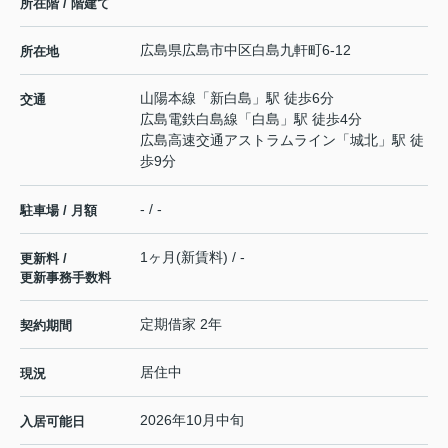
所在階 / 階建て
広島県
広島市中区
白島九軒町
6-12
所在地
山陽本線
「
新白島
」駅 徒歩6分
交通
広島電鉄白島線
「
白島
」駅 徒歩4分
広島高速交通アストラムライン
「
城北
」駅 徒
歩9分
- / -
駐車場 / 月額
1ヶ月(新賃料) / -
更新料 /
更新事務手数料
定期借家 2年
契約期間
居住中
現況
2026年10月中旬
入居可能日