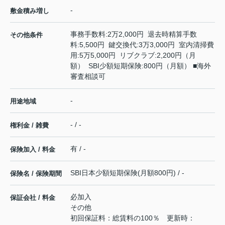
-
敷金積み増し
事務手数料:2万2,000円 退去時精算手数
その他条件
料:5,500円 鍵交換代:3万3,000円 室内清掃費
用:5万5,000円 リブクラブ:2,200円（月
額） SBI少額短期保険:800円（月額） ■海外
審査相談可
-
用途地域
- / -
権利金 / 雑費
有 / -
保険加入 / 料金
SBI日本少額短期保険(月額800円) / -
保険名 / 保険期間
必加入
保証会社 / 料金
その他
初回保証料：総賃料の100％ 更新時：