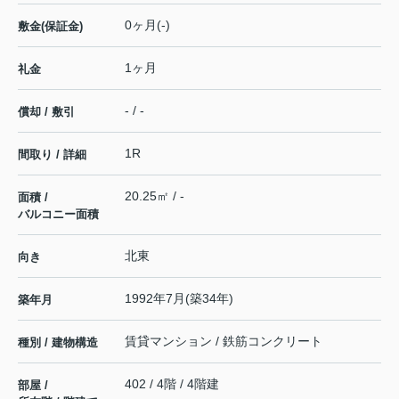
0ヶ月(-)
敷金(保証金)
1ヶ月
礼金
- / -
償却 / 敷引
1R
間取り / 詳細
20.25㎡ / -
面積 /
バルコニー面積
北東
向き
1992年7月(築34年)
築年月
賃貸マンション / 鉄筋コンクリート
種別 / 建物構造
402 / 4階 / 4階建
部屋 /