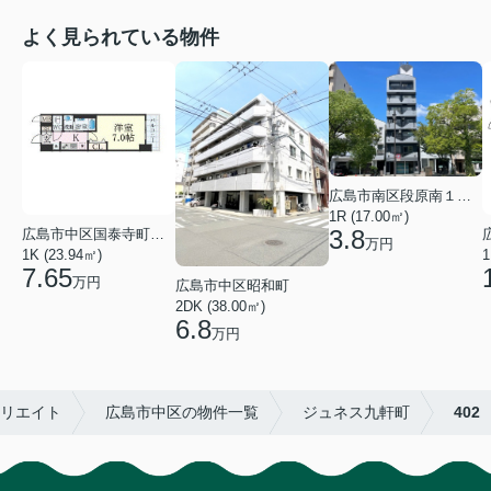
よく見られている物件
広島市南区段原南１丁目
1R (17.00㎡)
3.8
広島市中区国泰寺町２丁目
万円
1K (23.94㎡)
1
7.65
万円
広島市中区昭和町
2DK (38.00㎡)
6.8
万円
クリエイト
広島市中区の物件一覧
ジュネス九軒町
402