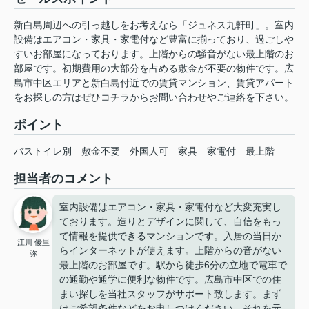
新白島周辺への引っ越しをお考えなら「ジュネス九軒町」。室内
設備はエアコン・家具・家電付など豊富に揃っており、過ごしや
すいお部屋になっております。上階からの騒音がない最上階のお
部屋です。初期費用の大部分を占める敷金が不要の物件です。広
島市中区エリアと新白島付近での賃貸マンション、賃貸アパート
をお探しの方はぜひコチラからお問い合わせやご連絡を下さい。
ポイント
バストイレ別
敷金不要
外国人可
家具
家電付
最上階
担当者のコメント
室内設備はエアコン・家具・家電付など大変充実し
ております。造りとデザインに関して、自信をもっ
て情報を提供できるマンションです。入居の当日か
江川 優里
らインターネットが使えます。上階からの音がない
弥
最上階のお部屋です。駅から徒歩6分の立地で電車で
の通勤や通学に便利な物件です。広島市中区での住
まい探しを当社スタッフがサポート致します。まず
はご希望条件などをお申しつけください。それを元