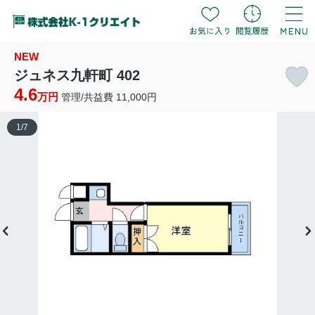
NEW
ジュネス九軒町 402
4.6
万円
管理/共益費 11,000円
1
/
7