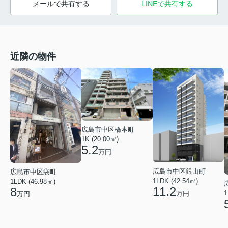
メールで共有する
LINEで共有する
近隣の物件
広島市中区橋本町
1K (20.00㎡)
5.2
万円
広島市中区銀山町
広島市中区袋町
1LDK (42.54㎡)
1LDK (46.98㎡)
11.2
8
1
万円
万円