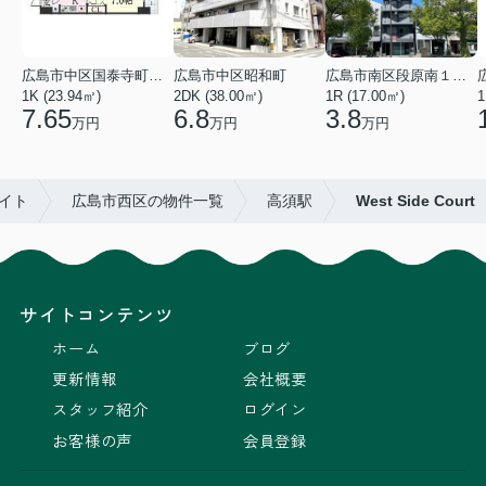
広島市中区国泰寺町２丁目
広島市中区昭和町
広島市南区段原南１丁目
1K (23.94㎡)
2DK (38.00㎡)
1R (17.00㎡)
1
7.65
6.8
3.8
万円
万円
万円
イト
広島市西区の物件一覧
高須駅
West Side Court
サイトコンテンツ
ホーム
ブログ
更新情報
会社概要
スタッフ紹介
ログイン
お客様の声
会員登録