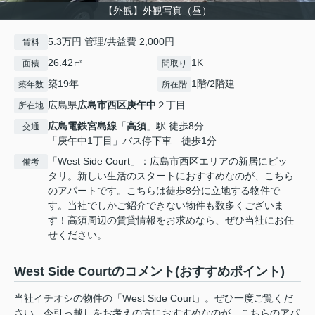
【外観】外観写真（昼）
5.3万円 管理/共益費 2,000円
賃料
26.42㎡
1K
面積
間取り
築19年
1階/2階建
築年数
所在階
広島県
広島市西区
庚午中
２丁目
所在地
広島電鉄宮島線
「
高須
」駅 徒歩8分
交通
「庚午中1丁目」バス停下車 徒歩1分
「West Side Court」：広島市西区エリアの新居にピッ
備考
タリ。新しい生活のスタートにおすすめなのが、こちら
のアパートです。こちらは徒歩8分に立地する物件で
す。当社でしかご紹介できない物件も数多くございま
す！高須周辺の賃貸情報をお求めなら、ぜひ当社にお任
せください。
West Side Courtのコメント(おすすめポイント)
当社イチオシの物件の「West Side Court」。ぜひ一度ご覧くだ
さい。今引っ越しをお考えの方におすすめなのが、こちらのアパ