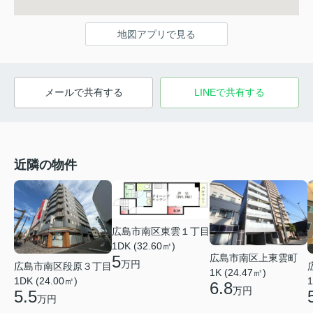
地図アプリで見る
メールで共有する
LINEで共有する
近隣の物件
広島市南区東雲１丁目
1DK (32.60㎡)
広島市南区上東雲町
5
万円
広島市南区段原３丁目
1K (24.47㎡)
1DK (24.00㎡)
1
6.8
万円
5.5
万円