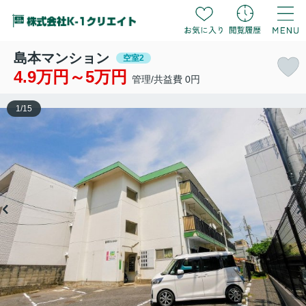
島本マンション
空室2
4.9万円～5万円
管理/共益費 0円
1
/
15