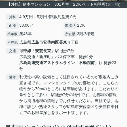
【外観】島本マンション 301号室 2DK ペット相談可(犬・猫)
4.9万円～5万円 管理/共益費 0円
賃料
38.00㎡
2DK
面積
間取り
築46年
3階/3階建
築年数
所在階
広島県
広島市安佐南区
長束
４丁目
所在地
可部線
「
安芸長束
」駅 徒歩7分
交通
広島交通「新庄町」バス停下車 徒歩1分
広島高速交通アストラムライン
「
不動院前
」駅 徒歩23
分
利便性の高い設備として注目されているのが敷地内ごみ
備考
置き場です。マンションタイプのお部屋です。こちらの
物件から70mのところに駐車場があります。こだわりの
条件として多い、駅徒歩7分の物件です。お部屋の情報
から周辺地域の情報までお任せください。当社では、地
域に詳しい熟練スタッフが広島市安佐南区や安芸長束付
近でのお部屋探しをサポート致します。