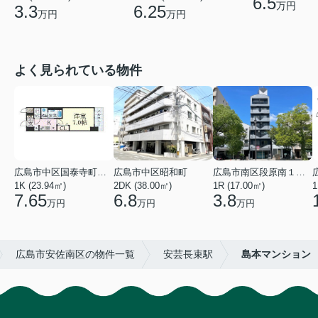
6.5
万円
3.3
6.25
万円
万円
よく見られている物件
広島市中区国泰寺町２丁目
広島市中区昭和町
広島市南区段原南１丁目
1K (23.94㎡)
2DK (38.00㎡)
1R (17.00㎡)
1
7.65
6.8
3.8
万円
万円
万円
広島市安佐南区の物件一覧
安芸長束駅
島本マンション