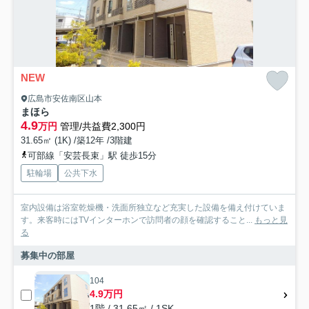
NEW
広島市安佐南区山本
まほら
4.9
万円
管理/共益費2,300円
31.65㎡ (1K) /築12年 /3階建
可部線「安芸長束」駅 徒歩15分
駐輪場
公共下水
室内設備は浴室乾燥機・洗面所独立など充実した設備を備え付けていま
す。来客時にはTVインターホンで訪問者の顔を確認すること...
もっと見
る
募集中の部屋
104
4.9万円
1階 / 31.65㎡ / 1SK