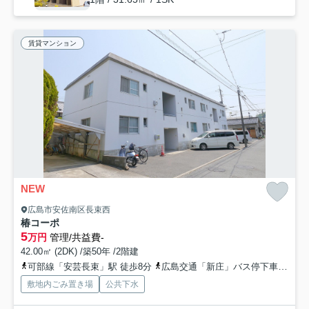
賃貸マンション
NEW
広島市安佐南区長束西
椿コーポ
5
万円
管理/共益費-
42.00㎡ (2DK) /築50年 /2階建
可部線「安芸長束」駅 徒歩8分
広島交通「新庄」バス停下車 徒歩6分
敷地内ごみ置き場
公共下水