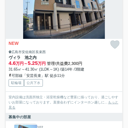
NEW
広島市安佐南区長束西
ヴィラ 池之内
4.6
5.25
万円～
万円
管理/共益費2,300円
31.65㎡～41.30㎡ (1LDK～1K) /築14年 /3階建
可部線「安芸長束」駅 徒歩11分
駐輪場
公共下水
室内設備は洗面所独立・浴室乾燥機など豊富に揃っており、過ごしやす
いお部屋になっております。直接会わずにインターホン越しに...
もっと
見る
募集中の部屋
102