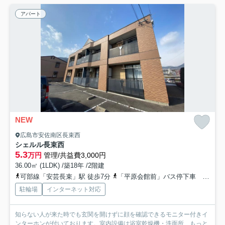
アパート
NEW
広島市安佐南区長束西
シェルル長束西
5.3
万円
管理/共益費3,000円
36.00㎡ (1LDK) /築18年 /2階建
可部線「安芸長束」駅 徒歩7分
「平原会館前」バス停下車 徒歩2分
駐輪場
インターネット対応
知らない人が来た時でも玄関を開けずに顔を確認できるモニター付きイ
ンターホンが付いております。室内設備は浴室乾燥機・洗面所...
もっと