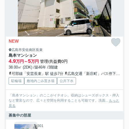
NEW
広島市安佐南区長束
島本マンション
4.9
5
万円～
万円
管理/共益費0円
38.00㎡ (2DK) /築46年 /3階建
可部線「安芸長束」駅 徒歩7分
広島交通「新庄町」バス停下車 徒歩1分
駐輪場
敷地内ごみ置き場
公共下水
「島本マンション」のここがイチオシ。収納はシューズボックス・押入
など豊富なので、広々と空間を利用することも可能です。洗面...
もっと
見る
募集中の部屋
301