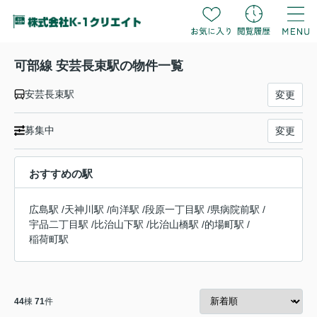
可部線 安芸長束駅の物件一覧
安芸長束駅
変更
募集中
変更
おすすめの駅
広島駅
/
天神川駅
/
向洋駅
/
段原一丁目駅
/
県病院前駅
/
宇品二丁目駅
/
比治山下駅
/
比治山橋駅
/
的場町駅
/
稲荷町駅
44
棟
71
件