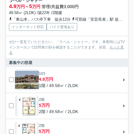
ラペル・シャトー
4.9
5
万円～
万円
管理/共益費3,000円
49.58㎡ (2LDK) /築22年 /2階建
「東山本」バス停下車 徒歩12分
可部線「安芸長束」駅 徒歩23分
インターネット対応
バイク置場あり
ぜひ一度見ていただきたい、「ラペル・シャトー」です。来客時にはTV
インターホンで訪問者の顔を確認することができます。浴室...
もっと見
る
募集中の部屋
103
4.9万円
1階 / 49.58㎡ / 2LDK
2階
5万円
2階 / 49.58㎡ / 2LDK
2階
5万円