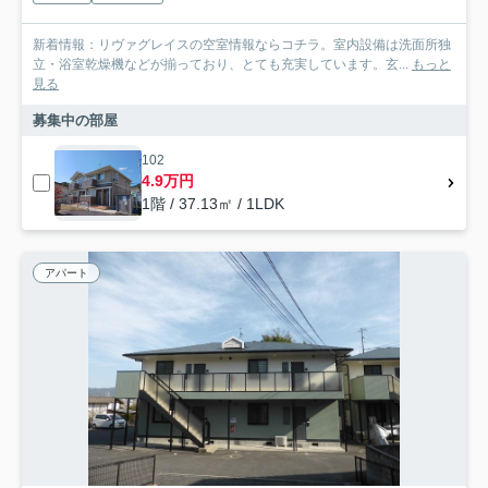
新着情報：リヴァグレイスの空室情報ならコチラ。室内設備は洗面所独
立・浴室乾燥機などが揃っており、とても充実しています。玄...
もっと
見る
募集中の部屋
102
4.9万円
1階 / 37.13㎡ / 1LDK
アパート