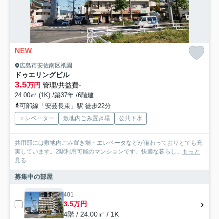
NEW
広島市安佐南区祇園
ドゥエリングビル
3.5
万円
管理/共益費-
24.00㎡ (1K) /築37年 /6階建
可部線「安芸長束」駅 徒歩22分
エレベーター
敷地内ごみ置き場
公共下水
共用部には敷地内ごみ置き場・エレベータなどが備わっておりとても充
実しています。2駅利用可能のマンションです。快適な暮らし...
もっと
見る
募集中の部屋
401
3.5万円
4階 / 24.00㎡ / 1K