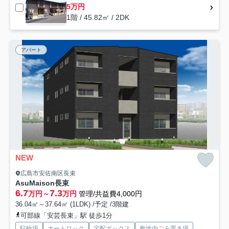
5万円
1階 / 45.82㎡ / 2DK
アパート
NEW
広島市安佐南区長束
AsuMaison長束
6.7
7.3
万円～
万円
管理/共益費4,000円
36.04㎡～37.64㎡ (1LDK) /予定 /3階建
可部線「安芸長束」駅 徒歩1分
駐輪場
オートロック
宅配ボックス
敷地内ごみ置き場