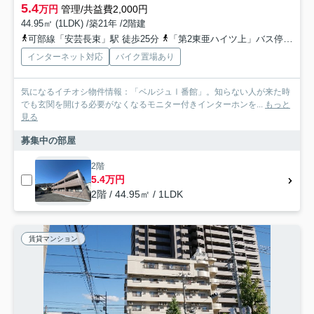
5.4
万円
管理/共益費2,000円
44.95㎡ (1LDK) /築21年 /2階建
可部線「安芸長束」駅 徒歩25分
「第2東亜ハイツ上」バス停下車 徒歩5分
インターネット対応
バイク置場あり
気になるイチオシ物件情報：「ベルジュⅠ番館」。知らない人が来た時
でも玄関を開ける必要がなくなるモニター付きインターホンを...
もっと
見る
募集中の部屋
2階
5.4万円
2階 / 44.95㎡ / 1LDK
賃貸マンション