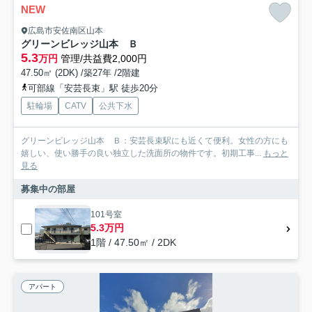
NEW
広島市安佐南区山本
グリーンビレッジ山本 Ｂ
5.3
万円
管理/共益費2,000円
47.50㎡ (2DK) /築27年 /2階建
可部線「安芸長束」駅 徒歩20分
駐輪場
CATV
公共下水
グリーンビレッジ山本 Ｂ：安芸長束駅にも近くて便利。女性の方にも
嬉しい、使い勝手の良い独立した洗面所の物件です。初期工事...
もっと
見る
募集中の部屋
101号室
5.3万円
1階 / 47.50㎡ / 2DK
アパート