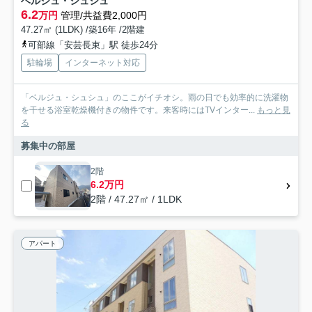
ベルジュ・シュシュ
6.2
万円
管理/共益費2,000円
47.27㎡ (1LDK) /築16年 /2階建
可部線「安芸長束」駅 徒歩24分
駐輪場
インターネット対応
「ベルジュ・シュシュ」のここがイチオシ。雨の日でも効率的に洗濯物
を干せる浴室乾燥機付きの物件です。来客時にはTVインター...
もっと見
る
募集中の部屋
2階
6.2万円
2階 / 47.27㎡ / 1LDK
アパート