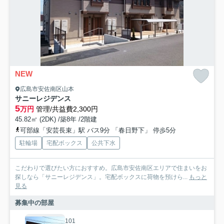
NEW
広島市安佐南区山本
サニーレジデンス
5
万円
管理/共益費2,300円
45.82㎡ (2DK) /築8年 /2階建
可部線「安芸長束」駅 バス9分 「春日野下」 停歩5分
駐輪場
宅配ボックス
公共下水
こだわりで選びたい方におすすめ。広島市安佐南区エリアで住まいをお
探しなら「サニーレジデンス」。宅配ボックスに荷物を預けら...
もっと
見る
募集中の部屋
101