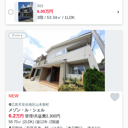
303
6.05万円
3階 / 53.34㎡ / 1LDK
アパート
NEW
広島市安佐南区山本新町
メゾン・ル・シェル
6.2
万円
管理/共益費2,300円
58.70㎡ (2LDK) /築12年 /2階建