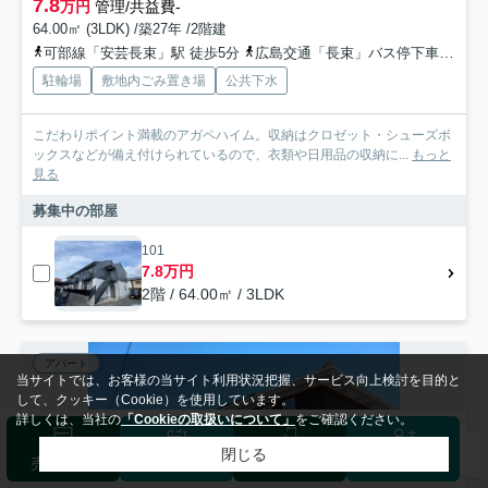
7.8
万円
管理/共益費-
64.00㎡ (3LDK) /築27年 /2階建
可部線「安芸長束」駅 徒歩5分
広島交通「長束」バス停下車 徒歩5分
駐輪場
敷地内ごみ置き場
公共下水
こだわりポイント満載のアガペハイム。収納はクロゼット・シューズボ
ックスなどが備え付けられているので、衣類や日用品の収納に...
もっと
見る
募集中の部屋
101
7.8万円
2階 / 64.00㎡ / 3LDK
アパート
当サイトでは、お客様の当サイト利用状況把握、サービス向上検討を目的と
して、クッキー（Cookie）を使用しています。
詳しくは、当社の
「Cookieの取扱いについて」
をご確認ください。
閉じる
検索条件を変更
まとめてお問い合わせ
売却査定
来店予約
ログイン
会員登録