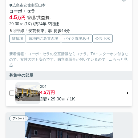
広島市安佐南区山本
コーポ・セラ
4.5
万円
管理/共益費-
29.00㎡ (1K) /築24年 /2階建
可部線「安芸長束」駅 徒歩14分
駐輪場
敷地内ごみ置き場
バイク置場あり
公共下水
新着情報：コーポ・セラの空室情報ならコチラ。TVインターホン付きな
ので、女性の方も安心です。独立洗面台が付いているので、...
もっと見
る
募集中の部屋
204
4.5万円
2階 / 29.00㎡ / 1K
アパート