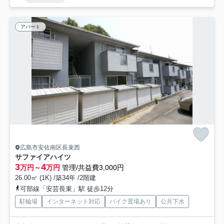
アパート
広島市安佐南区長束西
サファイアハイツ
3
4
万円～
万円
管理/共益費3,000円
26.00㎡ (1K) /築34年 /2階建
可部線「安芸長束」駅 徒歩12分
駐輪場
インターネット対応
バイク置場あり
公共下水