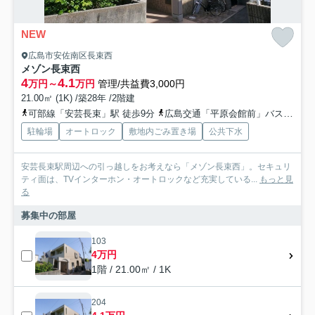
NEW
広島市安佐南区長束西
メゾン長束西
4
4.1
万円～
万円
管理/共益費3,000円
21.00㎡ (1K) /築28年 /2階建
可部線「安芸長束」駅 徒歩9分
広島交通「平原会館前」バス停下車 徒歩3分
駐輪場
オートロック
敷地内ごみ置き場
公共下水
安芸長束駅周辺への引っ越しをお考えなら「メゾン長束西」。セキュリ
ティ面は、TVインターホン・オートロックなど充実している...
もっと見
る
募集中の部屋
103
4万円
1階 / 21.00㎡ / 1K
204