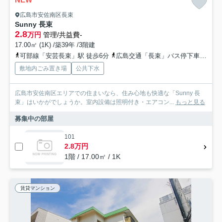
広島市安佐南区長束
Sunny 長束
2.8
万円
管理/共益費-
17.00㎡ (1K) /築39年 /3階建
可部線「安芸長束」駅 徒歩6分
広島交通「長束」バス停下車 徒歩6分
敷地内ごみ置き場
公共下水
広島市安佐南区エリアでの住まいなら、住み心地も快適な「Sunny 長
束」はいかがでしょうか。室内設備は照明付き・エアコン...
もっと見る
募集中の部屋
101
2.8万円
1階 / 17.00㎡ / 1K
賃貸マンション