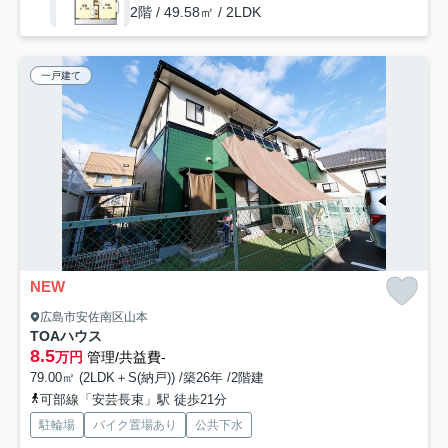
2階 / 49.58㎡ / 2LDK
一戸建て
NEW
広島市安佐南区山本
TOAハウス
8.5
万円
管理/共益費-
79.00㎡ (2LDK＋S(納戸)) /築26年 /2階建
可部線「安芸長束」駅 徒歩21分
駐輪場
バイク置場あり
公共下水