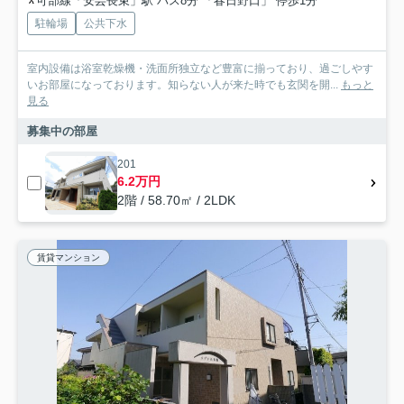
可部線「安芸長束」駅 バス8分 「春日野口」 停歩1分
駐輪場
公共下水
室内設備は浴室乾燥機・洗面所独立など豊富に揃っており、過ごしやす
いお部屋になっております。知らない人が来た時でも玄関を開...
もっと
見る
募集中の部屋
201
6.2万円
2階 / 58.70㎡ / 2LDK
賃貸マンション