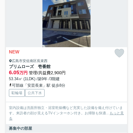
NEW
広島市安佐南区長束西
プリムローズ 壱番館
6.05
万円
管理/共益費2,900円
53.34㎡ (1LDK) /築9年 /3階建
可部線「安芸長束」駅 徒歩8分
駐輪場
公共下水
室内設備は洗面所独立・浴室乾燥機など充実した設備を備え付けていま
す。来訪者の顔が見えるTVインターホン付き。お掃除も快適...
もっと見
る
募集中の部屋