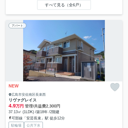
すべて見る（全6戸）
アパート
NEW
広島市安佐南区長束西
リヴァグレイス
4.9
万円
管理/共益費2,300円
37.13㎡ (1LDK) /築18年 /2階建
可部線「安芸長束」駅 徒歩12分
駐輪場
公共下水