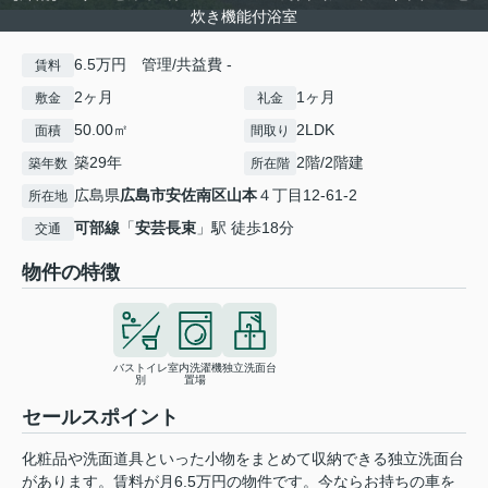
炊き機能付浴室
6.5万円 管理/共益費 -
賃料
2ヶ月
1ヶ月
敷金
礼金
50.00㎡
2LDK
面積
間取り
築29年
2階/2階建
築年数
所在階
広島県
広島市安佐南区
山本
４丁目12-61-2
所在地
可部線
「
安芸長束
」駅 徒歩18分
交通
物件の特徴
バストイレ
室内洗濯機
独立洗面台
別
置場
セールスポイント
化粧品や洗面道具といった小物をまとめて収納できる独立洗面台
があります。賃料が月6.5万円の物件です。今ならお持ちの車を