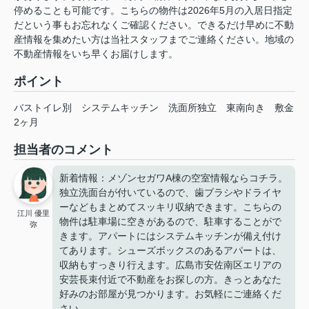
停めることも可能です。こちらの物件は2026年5月の入居日指定
だという事もお忘れなくご確認ください。できるだけ早めに不動
産情報を集めたい方は当社スタッフまでご連絡ください。地域の
不動産情報をいち早くお届けします。
ポイント
バストイレ別
システムキッチン
洗面所独立
東南向き
敷金
2ヶ月
担当者のコメント
新着情報：メゾンセガワA棟の空室情報ならコチラ。
独立洗面台が付いているので、歯ブラシやドライヤ
ーなどもまとめてスッキリ収納できます。こちらの
江川 優里
物件は駐車場に空きがあるので、駐車することがで
弥
きます。アパートにはシステムキッチンが備え付け
てあります。シューズボックスのあるアパートは、
収納もすっきり行えます。広島市安佐南区エリアの
安芸長束付近で不動産をお探しの方。きっとあなた
好みのお部屋が見つかります。お気軽にご連絡くだ
さい。