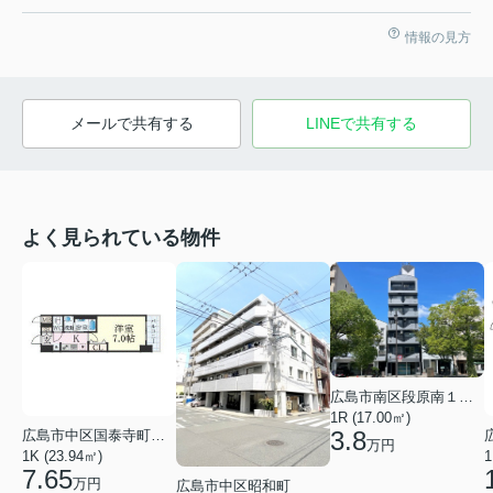
情報の見方
メールで共有する
LINEで共有する
よく見られている物件
広島市南区段原南１丁目
1R (17.00㎡)
3.8
広島市中区国泰寺町２丁目
万円
1K (23.94㎡)
1
7.65
万円
広島市中区昭和町