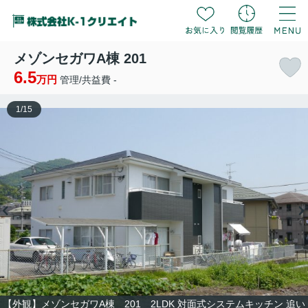
メゾンセガワA棟 201
6.5
万円
管理/共益費 -
1
/
15
【外観】メゾンセガワA棟 201 2LDK 対面式システムキッチン 追い