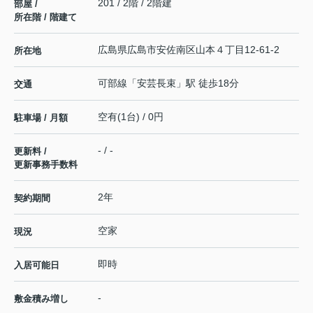
201 / 2階 / 2階建
部屋 /
所在階 / 階建て
広島県
広島市安佐南区
山本
４丁目12-61-2
所在地
可部線
「
安芸長束
」駅 徒歩18分
交通
空有(1台) / 0円
駐車場 / 月額
- / -
更新料 /
更新事務手数料
2年
契約期間
空家
現況
即時
入居可能日
-
敷金積み増し