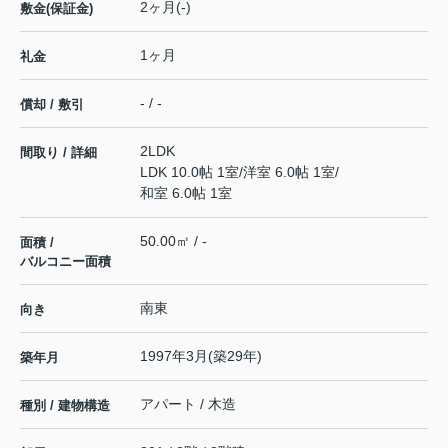
2ヶ月(-)
敷金(保証金)
1ヶ月
礼金
- / -
償却 / 敷引
2LDK
間取り / 詳細
LDK 10.0帖 1室
/
洋室 6.0帖 1室
/
和室 6.0帖 1室
50.00㎡ / -
面積 /
バルコニー面積
南東
向き
1997年3月(築29年)
築年月
アパート / 木造
種別 / 建物構造