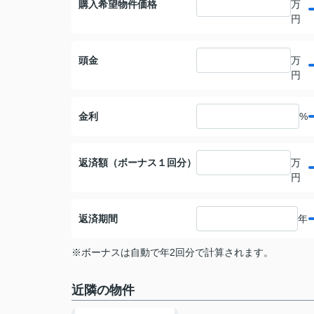
購入希望物件価格
万
円
頭金
万
円
金利
%
返済額（ボーナス１回分）
万
円
返済期間
年
※ボーナスは自動で年2回分で計算されます。
近隣の物件