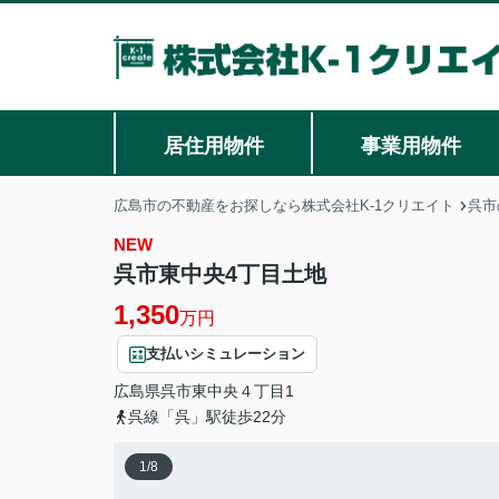
居住用物件
事業用物件
広島市の不動産をお探しなら株式会社K-1クリエイト
呉市
NEW
呉市東中央4丁目土地
1,350
万円
支払いシミュレーション
広島県
呉市
東中央
４丁目1
呉線「呉」駅徒歩22分
1
/
8