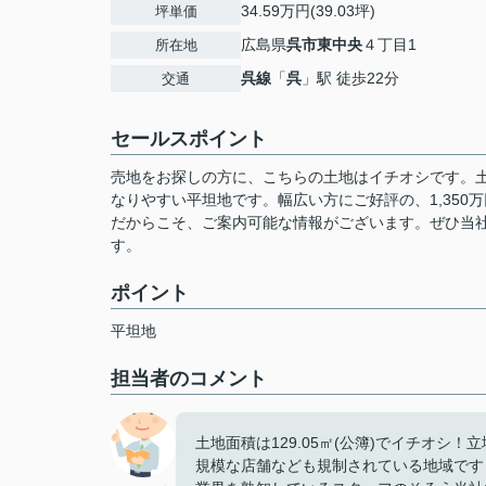
34.59万円(39.03坪)
坪単価
広島県
呉市
東中央
４丁目1
所在地
呉線
「
呉
」駅 徒歩22分
交通
セールスポイント
売地をお探しの方に、こちらの土地はイチオシです。土地
なりやすい平坦地です。幅広い方にご好評の、1,35
だからこそ、ご案内可能な情報がございます。ぜひ当
す。
ポイント
平坦地
担当者のコメント
土地面積は129.05㎡(公簿)でイチオ
規模な店舗なども規制されている地域です！