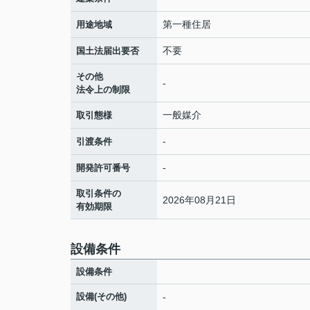
第一種住居
用途地域
不要
国土法届出要否
その他
-
法令上の制限
一般媒介
取引態様
-
引渡条件
-
開発許可番号
取引条件の
2026年08月21日
有効期限
設備条件
設備条件
設備(その他)
-