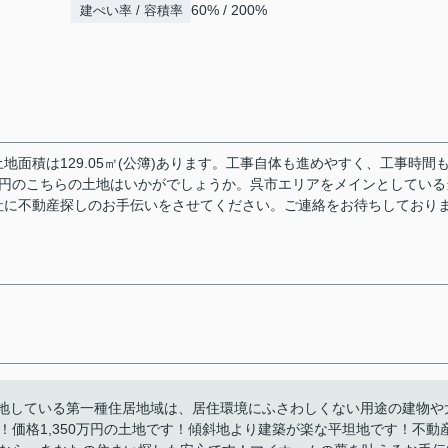
60% / 200%
建ぺい率 / 容積率
面積は129.05㎡(公簿)あります。工事自体も進めやすく、工事時間
0万円のこちらの土地はいかがでしょうか。呉市エリアをメインとしている
社に不動産探しのお手伝いをさせてください。ご連絡をお待ちしており
シ！立地している第一種住居地域は、居住環境にふさわしくない用途の建物や
価格1,350万円の土地です！傾斜地より建築が楽な平坦地です！不動