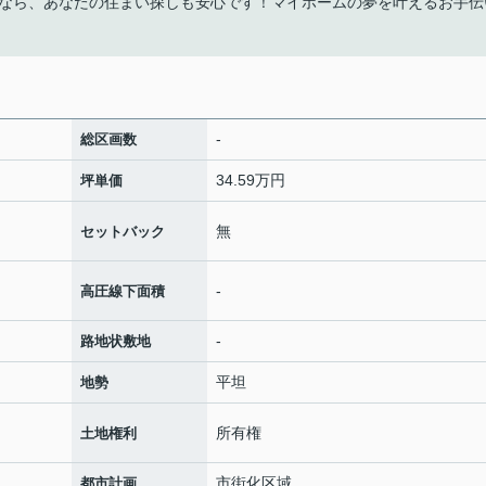
なら、あなたの住まい探しも安心です！マイホームの夢を叶えるお手伝
-
総区画数
34.59万円
坪単価
無
セットバック
-
高圧線下面積
-
路地状敷地
平坦
地勢
所有権
土地権利
市街化区域
都市計画