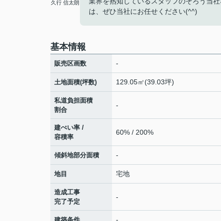
業界を熟知しているスタッフのそろう当社
久行 信太朗
は、ぜひ当社にお任せください(^^)
基本情報
-
販売区画数
129.05㎡(39.03坪)
土地面積(坪数)
私道負担面積
-
割合
建ぺい率 /
60% / 200%
容積率
-
傾斜地部分面積
宅地
地目
造成工事
-
完了予定
-
建築条件