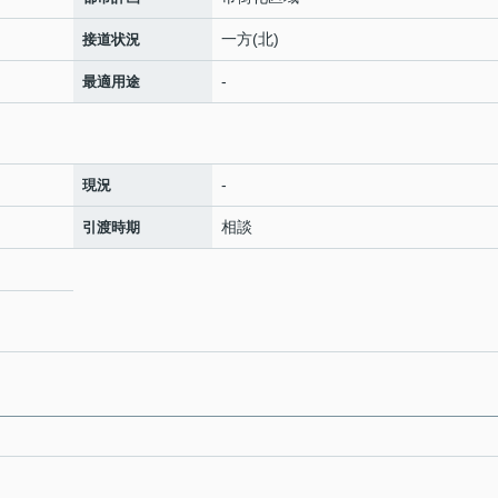
一方(北)
接道状況
-
最適用途
-
現況
相談
引渡時期