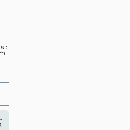
も短く
当社
ま
大
産