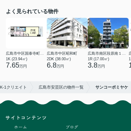
よく見られている物件
広島市中区国泰寺町２丁目
広島市中区昭和町
広島市南区段原南１丁目
1K (23.94㎡)
2DK (38.00㎡)
1R (17.00㎡)
1
7.65
6.8
3.8
万円
万円
万円
-1クリエイト
広島市安芸区の物件一覧
サンコーポミヤケ
サイトコンテンツ
ホーム
ブログ