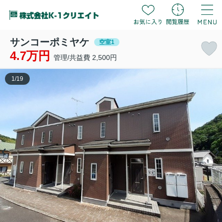
サンコーポミヤケ
空室1
4.7万円
管理/共益費 2,500円
1
/
19