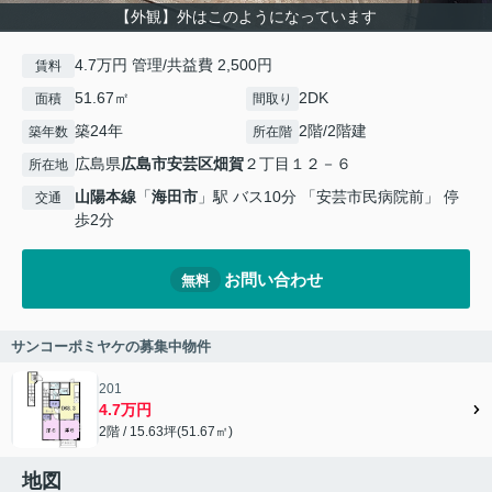
【外観】外はこのようになっています
4.7万円 管理/共益費 2,500円
賃料
51.67㎡
2DK
面積
間取り
築24年
2階/2階建
築年数
所在階
広島県
広島市安芸区
畑賀
２丁目１２－６
所在地
山陽本線
「
海田市
」駅 バス10分 「安芸市民病院前」 停
交通
歩2分
お問い合わせ
無料
サンコーポミヤケの募集中物件
201
4.7万円
2階 / 15.63坪(51.67㎡)
地図