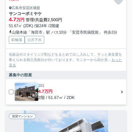
広島市安芸区畑賀
サンコーポミヤケ
4.7
万円
管理/共益費2,500円
51.67㎡ (2DK) /築24年 /2階建
山陽本線「海田市」駅 バス10分 「安芸市民病院前」 停歩2分
駐輪場
公共下水
化粧品やスタイリング剤などをまとめて出し入れして、サッと身支度を
整えられる独立洗面台が付いております。モニターから顔が見...
もっと
見る
募集中の部屋
201
4.7万円
2階 / 51.67㎡ / 2DK
賃貸マンション