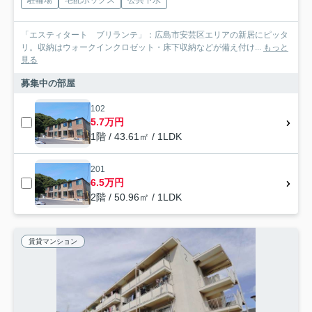
「エスティタート ブリランテ」：広島市安芸区エリアの新居にピッタ
リ。収納はウォークインクロゼット・床下収納などが備え付け...
もっと
見る
募集中の部屋
102
5.7万円
1階 / 43.61㎡ / 1LDK
201
6.5万円
2階 / 50.96㎡ / 1LDK
賃貸マンション