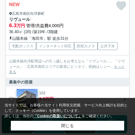
NEW
広島市南区向洋新町
リヴュール
6.3
万円
管理/共益費4,000円
36.40㎡ (1R) /築19年 /3階建
山陽本線「海田市」駅 徒歩31分
宅配ボックス
インターネット対応
防犯カメラ
公共下水
山陽本線向洋駅周辺への引っ越しをお考えなら「リヴュール」。「リヴ
ュール」：広島市南区エリアの新居にピッタリ。収納はシュー...
もっと
見る
募集中の部屋
102
6.3万円
1階 / 36.40㎡ / 1R
当サイトでは、お客様の当サイト利用状況把握、サービス向上検討を目的と
して、クッキー（Cookie）を使用しています。
詳しくは、当社の
「Cookieの取扱いについて」
をご確認ください。
テラス
閉じる
検索条件を変更
まとめてお問い合わせ
売却査定
来店予約
ログイン
会員登録