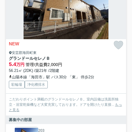
NEW
安芸郡海田町東
グランドールセレノＢ
5.4
万円
管理/共益費2,000円
56.21㎡ (2DK) /築21年 /2階建
山陽本線「海田市」駅 バス30分 「東」 停歩2分
駐輪場
浄化槽排水
こだわりポイント満載のグランドールセレノＢ。室内設備は洗面所独
立・浴室乾燥機など大変充実しております。ドアを開けたり直接...
もっ
と見る
募集中の部屋
203