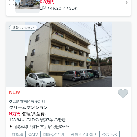
6.8万円
1階 / 46.20㎡ / 3DK
賃貸マンション
NEW
広島市南区向洋新町
グリームマンション
9
万円
管理/共益費-
123.84㎡ (5LDK) /築37年 /3階建
山陽本線「海田市」駅 徒歩36分
駐輪場
CATV
閑静な住宅地
外観タイル張り
公共下水