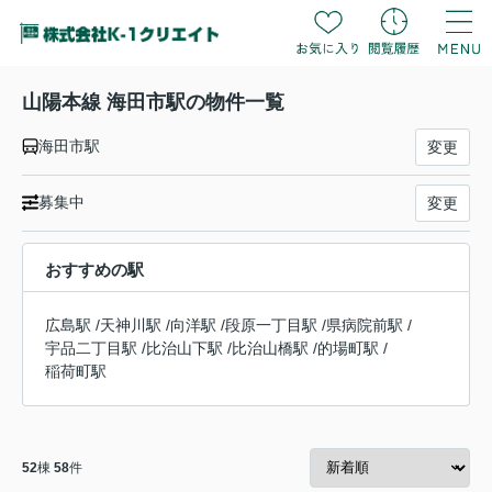
山陽本線 海田市駅の物件一覧
海田市駅
変更
募集中
変更
おすすめの駅
広島駅
/
天神川駅
/
向洋駅
/
段原一丁目駅
/
県病院前駅
/
宇品二丁目駅
/
比治山下駅
/
比治山橋駅
/
的場町駅
/
稲荷町駅
52
棟
58
件