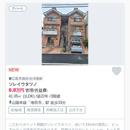
アパート
NEW
広島市南区向洋新町
ソレイウタツノ
6.8
万円
管理/共益費-
41.05㎡ (1LDK) /築22年 /3階建
山陽本線「海田市」駅 徒歩33分
駐輪場
耐震構造
外断熱工法
公共下水
こだわりポイント満載のソレイウタツノ。歩いて191mの場所に、ピュ
アークック洋光台店があります。収納はクロゼット・シュー...
もっと見