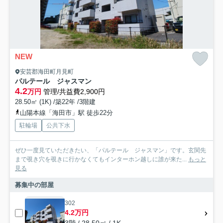
NEW
安芸郡海田町月見町
パルテール ジャスマン
4.2
万円
管理/共益費2,900円
28.50㎡ (1K) /築22年 /3階建
山陽本線「海田市」駅 徒歩22分
駐輪場
公共下水
ぜひ一度見ていただきたい、「パルテール ジャスマン」です。玄関先
まで覗き穴を覗きに行かなくてもインターホン越しに誰が来た...
もっと
見る
募集中の部屋
302
4.2万円
3階 / 28.50㎡ / 1K