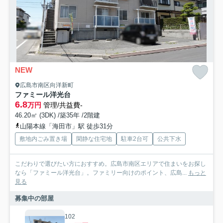
NEW
広島市南区向洋新町
ファミール洋光台
6.8
万円
管理/共益費-
46.20㎡ (3DK) /築35年 /2階建
山陽本線「海田市」駅 徒歩31分
敷地内ごみ置き場
閑静な住宅地
駐車2台可
公共下水
こだわりで選びたい方におすすめ。広島市南区エリアで住まいをお探し
なら「ファミール洋光台」。ファミリー向けのポイント、広島...
もっと
見る
募集中の部屋
102