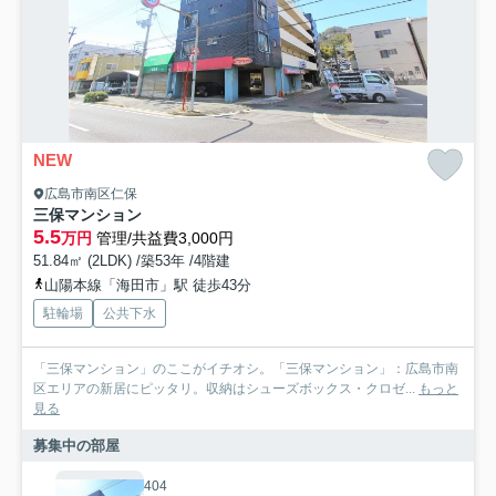
NEW
広島市南区仁保
三保マンション
5.5
万円
管理/共益費3,000円
51.84㎡ (2LDK) /築53年 /4階建
山陽本線「海田市」駅 徒歩43分
駐輪場
公共下水
「三保マンション」のここがイチオシ。「三保マンション」：広島市南
区エリアの新居にピッタリ。収納はシューズボックス・クロゼ...
もっと
見る
募集中の部屋
404