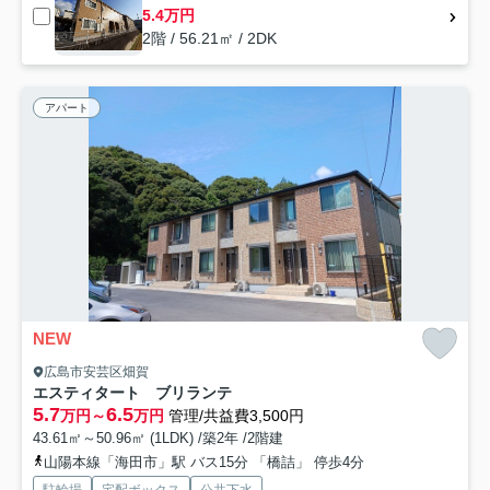
5.4万円
2階 / 56.21㎡ / 2DK
アパート
NEW
広島市安芸区畑賀
エスティタート ブリランテ
5.7
6.5
万円～
万円
管理/共益費3,500円
43.61㎡～50.96㎡ (1LDK) /築2年 /2階建
山陽本線「海田市」駅 バス15分 「橋詰」 停歩4分
駐輪場
宅配ボックス
公共下水