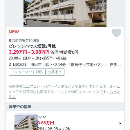
NEW
広島市安芸区畑賀
ビレッジハウス畑賀2号棟
3.29
3.68
万円～
万円
管理/共益費0円
28.98㎡ (1DK～2K) /築57年 /4階建
山陽本線「海田市」駅 バス14分 「影橋停（芸陽バス）」 停歩2分
インターネット対応
公共下水
室内設備はエアコン・バストイレ別など大変充実しております。ルーム
シェア相談可能なお部屋です。こちらの物件はマンションです...
もっと
見る
募集中の部屋
0202
3.68万円
2階 / 28.98㎡ / 2K