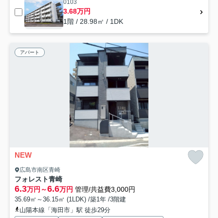
0103
3.68万円
1階 / 28.98㎡ / 1DK
アパート
NEW
広島市南区青崎
フォレスト青崎
6.3
6.6
万円～
万円
管理/共益費3,000円
35.69㎡～36.15㎡ (1LDK) /築1年 /3階建
山陽本線「海田市」駅 徒歩29分