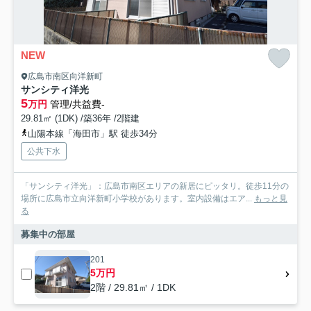
NEW
広島市南区向洋新町
サンシティ洋光
5
万円
管理/共益費-
29.81㎡ (1DK) /築36年 /2階建
山陽本線「海田市」駅 徒歩34分
公共下水
「サンシティ洋光」：広島市南区エリアの新居にピッタリ。徒歩11分の
場所に広島市立向洋新町小学校があります。室内設備はエア...
もっと見
る
募集中の部屋
201
5万円
2階 / 29.81㎡ / 1DK