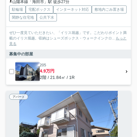
山陽本線「海田市」駅 徒歩27分
駐輪場
宅配ボックス
インターネット対応
敷地内ごみ置き場
閑静な住宅地
公共下水
ぜひ一度見ていただきたい、「イリス堀越」です。こだわりポイント満
載のイリス堀越。収納はシューズボックス・ウォークインクロ...
もっと
見る
募集中の部屋
205
4.9万円
2階 / 21.84㎡ / 1R
アパート