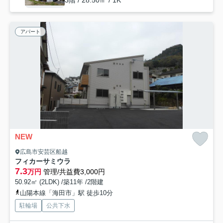
アパート
NEW
広島市安芸区船越
フィカーサミウラ
7.3
万円
管理/共益費3,000円
50.92㎡ (2LDK) /築11年 /2階建
山陽本線「海田市」駅 徒歩10分
駐輪場
公共下水