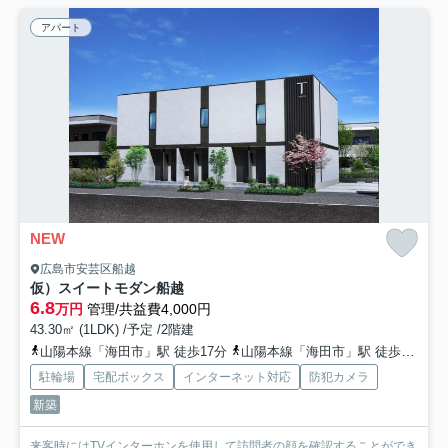
アパート
NEW
広島市安芸区船越
仮）スイートモダン船越
6.8
万円
管理/共益費4,000円
43.30㎡ (1LDK) /予定 /2階建
山陽本線「海田市」駅 徒歩17分
山陽本線「海田市」駅 徒歩21分
駐輪場
宅配ボックス
インターネット対応
防犯カメラ
新築
来客時にはTVインターホンを使用して訪問者の顔を確認することができ