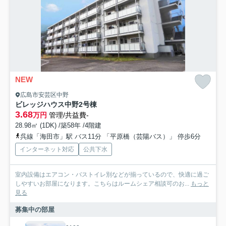
NEW
広島市安芸区中野
ビレッジハウス中野2号棟
3.68
万円
管理/共益費-
28.98㎡ (1DK) /築58年 /4階建
呉線「海田市」駅 バス11分 「平原橋（芸陽バス）」 停歩6分
インターネット対応
公共下水
室内設備はエアコン・バストイレ別などが揃っているので、快適に過ご
しやすいお部屋になります。こちらはルームシェア相談可のお...
もっと
見る
募集中の部屋