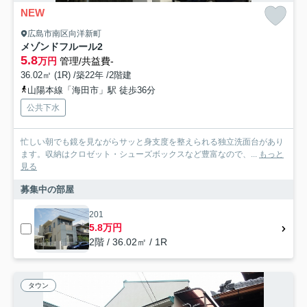
NEW
広島市南区向洋新町
メゾンドフルール2
5.8
万円
管理/共益費-
36.02㎡ (1R) /築22年 /2階建
山陽本線「海田市」駅 徒歩36分
公共下水
忙しい朝でも鏡を見ながらサッと身支度を整えられる独立洗面台があり
ます。収納はクロゼット・シューズボックスなど豊富なので、...
もっと
見る
募集中の部屋
201
5.8万円
2階 / 36.02㎡ / 1R
タウン