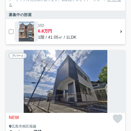
る
募集中の部屋
102
6.8万円
1階 / 41.05㎡ / 1LDK
アパート
NEW
広島市南区堀越