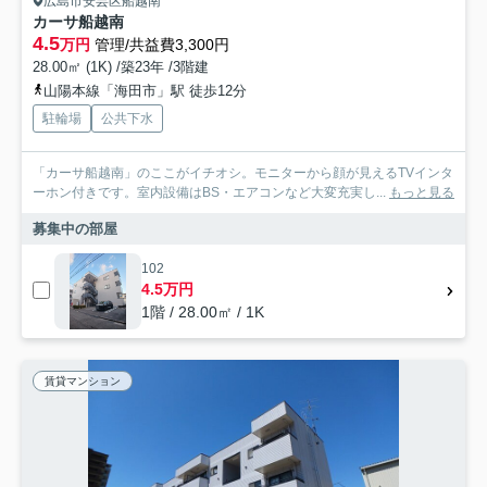
広島市安芸区船越南
カーサ船越南
4.5
万円
管理/共益費3,300円
28.00㎡ (1K) /築23年 /3階建
山陽本線「海田市」駅 徒歩12分
駐輪場
公共下水
「カーサ船越南」のここがイチオシ。モニターから顔が見えるTVインタ
ーホン付きです。室内設備はBS・エアコンなど大変充実し...
もっと見る
募集中の部屋
102
4.5万円
1階 / 28.00㎡ / 1K
賃貸マンション