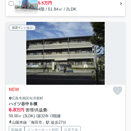
5.5万円
4階 / 51.84㎡ / 2LDK
賃貸マンション
NEW
広島市南区向洋新町
ハイツ谷中Ｂ棟
6.8
万円
管理/共益費-
59.00㎡ (3LDK) /築32年 /3階建
山陽本線「海田市」駅 徒歩27分
駐輪場
インターネット対応
公共下水