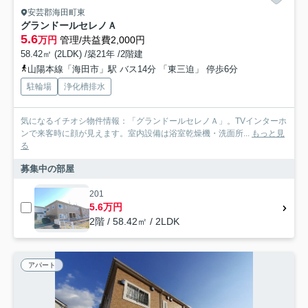
安芸郡海田町東
グランドールセレノＡ
5.6
万円
管理/共益費2,000円
58.42㎡ (2LDK) /築21年 /2階建
山陽本線「海田市」駅 バス14分 「東三迫」 停歩6分
駐輪場
浄化槽排水
気になるイチオシ物件情報：「グランドールセレノＡ」。TVインターホ
ンで来客時に顔が見えます。室内設備は浴室乾燥機・洗面所...
もっと見
る
募集中の部屋
201
5.6万円
2階 / 58.42㎡ / 2LDK
アパート