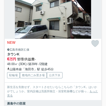
NEW
広島市南区仁保
タウンK
6
万円
管理/共益費-
48.00㎡ (3DK) /築39年 /2階建
山陽本線「海田市」駅 徒歩45分
駐輪場
敷地内ごみ置き場
公共下水
新生活を失敗せず、スタートさせたいならこちらの「タウンK」はいか
がでしょうか。室内設備は洗面所独立・浴室乾燥機などが揃っ...
もっと
見る
募集中の部屋