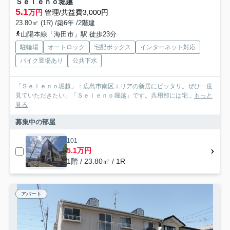
Ｓｅｌｅｎｏ堀越
5.1
万円
管理/共益費3,000円
23.80㎡ (1R) /築6年 /2階建
山陽本線「海田市」駅 徒歩23分
駐輪場
オートロック
宅配ボックス
インターネット対応
バイク置場あり
公共下水
「Ｓｅｌｅｎｏ堀越」：広島市南区エリアの新居にピッタリ。ぜひ一度
見ていただきたい、「Ｓｅｌｅｎｏ堀越」です。共用部には宅...
もっと
見る
募集中の部屋
101
5.1万円
1階 / 23.80㎡ / 1R
アパート