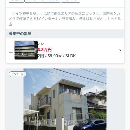
「ハイツ谷中Ｂ棟」：広島市南区エリアの新居にピッタリ。訪問者をカ
メラで確認できるTVインターホン設置済み。使えば良さがわ...
もっと見
る
募集中の部屋
202
6.8万円
2階 / 59.00㎡ / 3LDK
アパート