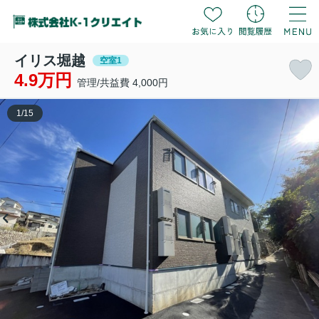
イリス堀越
空室1
4.9万円
管理/共益費 4,000円
1
/
15