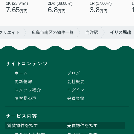
1K (23.94㎡)
2DK (38.00㎡)
1R (17.00㎡)
1
7.65
6.8
3.8
万円
万円
万円
クリエイト
広島市南区の物件一覧
向洋駅
イリス堀越
サイトコンテンツ
ホーム
ブログ
更新情報
会社概要
スタッフ紹介
ログイン
お客様の声
会員登録
サービス内容
賃貸物件を探す
売買物件を探す