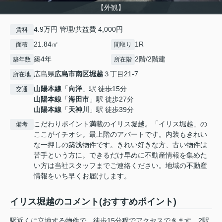
【外観】
4.9万円 管理/共益費 4,000円
賃料
21.84㎡
1R
面積
間取り
築4年
2階/2階建
築年数
所在階
広島県
広島市南区
堀越
３丁目21-7
所在地
山陽本線
「
向洋
」駅 徒歩15分
交通
山陽本線
「
海田市
」駅 徒歩27分
山陽本線
「
天神川
」駅 徒歩39分
こだわりポイント満載のイリス堀越。「イリス堀越」の
備考
ここがイチオシ。最上階のアパートです。内装もきれい
な一押しの築浅物件です。きれい好きな方、古い物件は
苦手という方に。できるだけ早めに不動産情報を集めた
い方は当社スタッフまでご連絡ください。地域の不動産
情報をいち早くお届けします。
イリス堀越のコメント(おすすめポイント)
駅近くに立地する物件で、徒歩15分程でアクセスできます。2駅