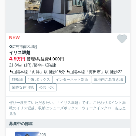
NEW
広島市南区堀越
イリス堀越
4.9
万円
管理/共益費4,000円
21.84㎡ (1R) /築4年 /2階建
山陽本線「向洋」駅 徒歩15分
山陽本線「海田市」駅 徒歩27分
山
駐輪場
宅配ボックス
インターネット対応
敷地内ごみ置き場
閑静な住宅地
公共下水
ぜひ一度見ていただきたい、「イリス堀越」です。こだわりポイント満
載のイリス堀越。収納はシューズボックス・ウォークインクロ...
もっと
見る
募集中の部屋
205