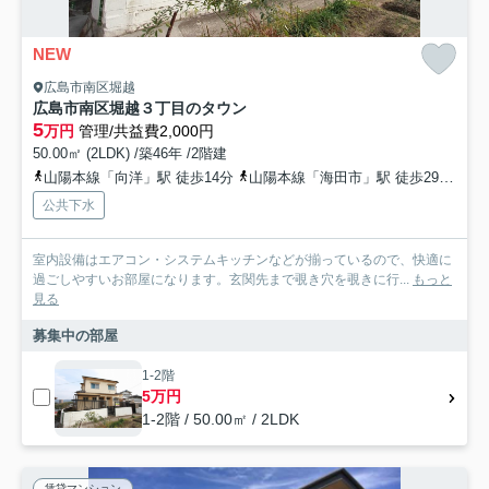
NEW
広島市南区堀越
広島市南区堀越３丁目のタウン
5
万円
管理/共益費2,000円
50.00㎡ (2LDK) /築46年 /2階建
山陽本線「向洋」駅 徒歩14分
山陽本線「海田市」駅 徒歩29分
山
公共下水
室内設備はエアコン・システムキッチンなどが揃っているので、快適に
過ごしやすいお部屋になります。玄関先まで覗き穴を覗きに行...
もっと
見る
募集中の部屋
1-2階
5万円
1-2階 / 50.00㎡ / 2LDK
賃貸マンション