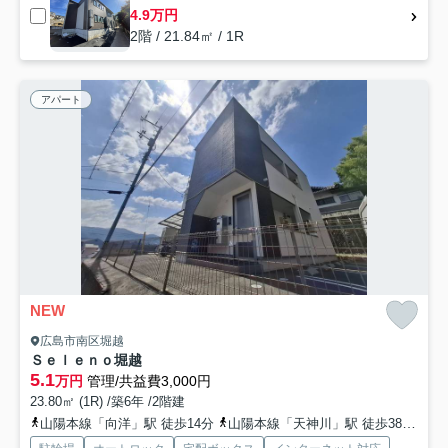
4.9万円
2階 / 21.84㎡ / 1R
アパート
NEW
広島市南区堀越
Ｓｅｌｅｎｏ堀越
5.1
万円
管理/共益費3,000円
23.80㎡ (1R) /築6年 /2階建
山陽本線「向洋」駅 徒歩14分
山陽本線「天神川」駅 徒歩38分
山