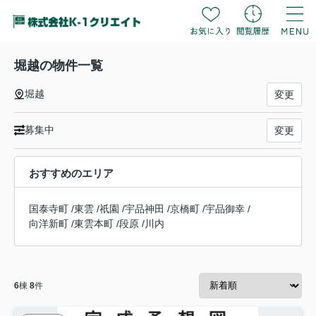
堀越の物件一覧
堀越
変更
募集中
変更
おすすめのエリア
国泰寺町
/
東雲
/
祇園
/
宇品神田
/
京橋町
/
宇品御幸
/
向洋新町
/
東雲本町
/
段原
/
川内
6
棟
8
件