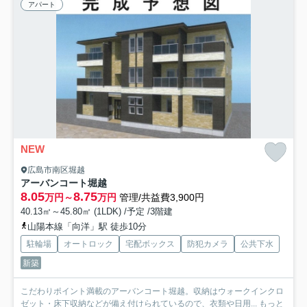
アパート
NEW
広島市南区堀越
アーバンコート堀越
8.05
8.75
万円～
万円
管理/共益費3,900円
40.13㎡～45.80㎡ (1LDK) /予定 /3階建
山陽本線「向洋」駅 徒歩10分
駐輪場
オートロック
宅配ボックス
防犯カメラ
公共下水
新築
こだわりポイント満載のアーバンコート堀越。収納はウォークインクロ
ゼット・床下収納などが備え付けられているので、衣類や日用...
もっと