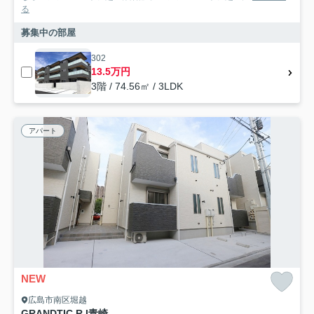
る
募集中の部屋
302
13.5万円
3階 / 74.56㎡ / 3LDK
アパート
NEW
広島市南区堀越
GRANDTIC R.I青崎