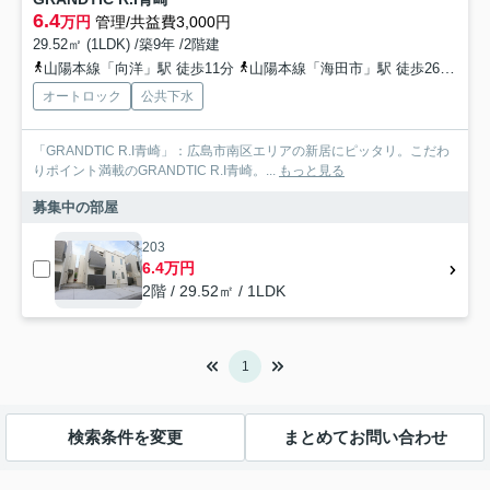
6.4
万円
管理/共益費3,000円
29.52㎡ (1LDK) /築9年 /2階建
山陽本線「向洋」駅 徒歩11分
山陽本線「海田市」駅 徒歩26分
山
オートロック
公共下水
「GRANDTIC R.I青崎」：広島市南区エリアの新居にピッタリ。こだわ
りポイント満載のGRANDTIC R.I青崎。...
もっと見る
募集中の部屋
203
6.4万円
2階 / 29.52㎡ / 1LDK
1
検索条件を変更
まとめてお問い合わせ