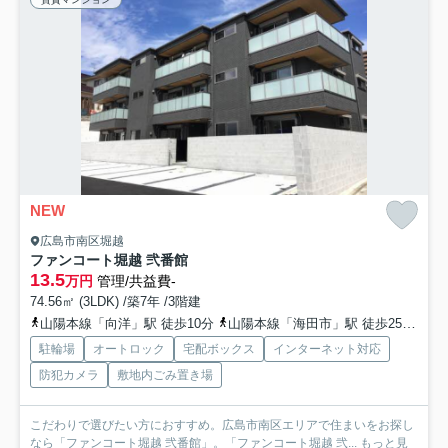
NEW
広島市南区堀越
ファンコート堀越 弐番館
13.5
万円
管理/共益費-
74.56㎡ (3LDK) /築7年 /3階建
山陽本線「向洋」駅 徒歩10分
山陽本線「海田市」駅 徒歩25分
山
駐輪場
オートロック
宅配ボックス
インターネット対応
防犯カメラ
敷地内ごみ置き場
こだわりで選びたい方におすすめ。広島市南区エリアで住まいをお探し
なら「ファンコート堀越 弐番館」。「ファンコート堀越 弐...
もっと見