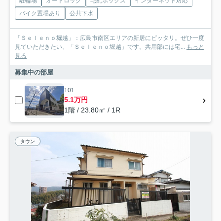
駐輪場
オートロック
宅配ボックス
インターネット対応
バイク置場あり
公共下水
「Ｓｅｌｅｎｏ堀越」：広島市南区エリアの新居にピッタリ。ぜひ一度
見ていただきたい、「Ｓｅｌｅｎｏ堀越」です。共用部には宅...
もっと
見る
募集中の部屋
101
5.1万円
1階 / 23.80㎡ / 1R
タウン