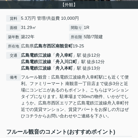
【外観】
5.3万円 管理/共益費 10,000円
賃料
31.29㎡
1R
面積
間取り
築22年
5階/7階建
築年数
所在階
広島県
広島市西区
南観音町
19-25
所在地
広島電鉄江波線
「
舟入幸町
」駅 徒歩12分
交通
広島電鉄江波線
「
舟入川口町
」駅 徒歩12分
広島電鉄江波線
「
舟入本町
」駅 徒歩13分
フルール観音：広島電鉄江波線舟入幸町駅にも近くて便
備考
利。ファミリーマート 南観音一丁目店まで徒歩3分と近
場にコンビニがあるのもポイント。こちらはマンション
タイプになります。駐車場まで30mの物件、いかがでし
ょうか。広島市西区エリアと広島電鉄江波線舟入幸町付
近での賃貸マンション、賃貸アパートをお探しの方はぜ
ひコチラからお問い合わせやご連絡を下さい。
フルール観音のコメント(おすすめポイント)