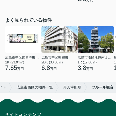
よく見られている物件
広島市中区国泰寺町２丁目
広島市中区昭和町
広島市南区段原南１丁目
1K (23.94㎡)
2DK (38.00㎡)
1R (17.00㎡)
1
7.65
6.8
3.8
万円
万円
万円
イト
広島市西区の物件一覧
舟入幸町駅
フルール観音
サイトコンテンツ