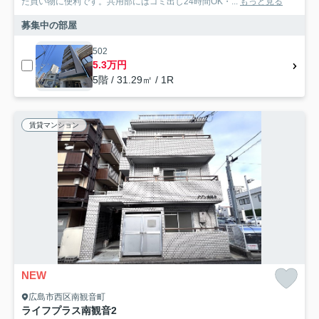
た買い物に便利です。共用部にはゴミ出し24時間OK・...
もっと見る
募集中の部屋
502
5.3万円
5階 / 31.29㎡ / 1R
賃貸マンション
NEW
広島市西区南観音町
ライフプラス南観音2