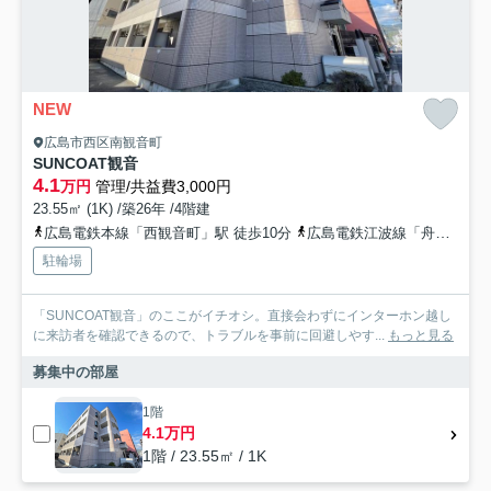
NEW
広島市西区南観音町
SUNCOAT観音
4.1
万円
管理/共益費3,000円
23.55㎡ (1K) /築26年 /4階建
広島電鉄本線「西観音町」駅 徒歩10分
広島電鉄江波線「舟入本町」駅 徒歩22分
駐輪場
「SUNCOAT観音」のここがイチオシ。直接会わずにインターホン越し
に来訪者を確認できるので、トラブルを事前に回避しやす...
もっと見る
募集中の部屋
1階
4.1万円
1階 / 23.55㎡ / 1K