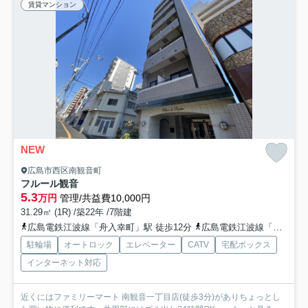
賃貸マンション
NEW
広島市西区南観音町
フルール観音
5.3
万円
管理/共益費10,000円
31.29㎡ (1R) /築22年 /7階建
広島電鉄江波線「舟入幸町」駅 徒歩12分
広島電鉄江波線「舟入川口町」駅 徒歩12分
駐輪場
オートロック
エレベーター
CATV
宅配ボックス
インターネット対応
近くにはファミリーマート 南観音一丁目店(徒歩3分)がありちょっとし