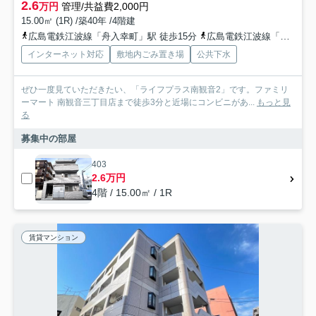
2.6
万円
管理/共益費2,000円
15.00㎡ (1R) /築40年 /4階建
広島電鉄江波線「舟入幸町」駅 徒歩15分
広島電鉄江波線「舟入本町」駅 徒歩15分
インターネット対応
敷地内ごみ置き場
公共下水
ぜひ一度見ていただきたい、「ライフプラス南観音2」です。ファミリ
ーマート 南観音三丁目店まで徒歩3分と近場にコンビニがあ...
もっと見
る
募集中の部屋
403
2.6万円
4階 / 15.00㎡ / 1R
賃貸マンション