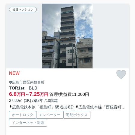
賃貸マンション
NEW
広島市西区南観音町
TOR1st BLD.
6.8
7.25
万円～
万円
管理/共益費11,000円
27.80㎡ (1K) /築2年 /10階建
広島電鉄本線「福島町」駅 徒歩8分
広島電鉄本線「西観音町」駅 徒歩9分
オートロック
エレベーター
宅配ボックス
インターネット対応