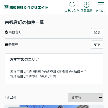
南観音町の物件一覧
南観音町
変更
募集中
変更
おすすめのエリア
国泰寺町
/
東雲
/
祇園
/
宇品神田
/
京橋町
/
宇品御幸
/
向洋新町
/
東雲本町
/
段原
/
川内
4
棟
12
件