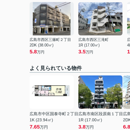
広島市西区三篠町２丁目
広島市西区三滝町
2DK (38.00㎡)
1R (17.00㎡)
4
5.8
3.5
1
万円
万円
よく見られている物件
広島市中区国泰寺町２丁目
広島市南区段原南１丁目
広
1K (23.94㎡)
1R (17.00㎡)
2DK
7.65
3.8
6.
万円
万円