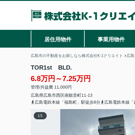
居住用物件
事業用物件
広島市の不動産をお探しなら株式会社K-1クリエイト
広島
TOR1st BLD.
6.8万円～7.25万円
管理/共益費 11,000円
広島県
広島市西区
南観音町
11-13
広島電鉄本線「福島町」駅徒歩8分
広島電鉄本線「
1
/
1