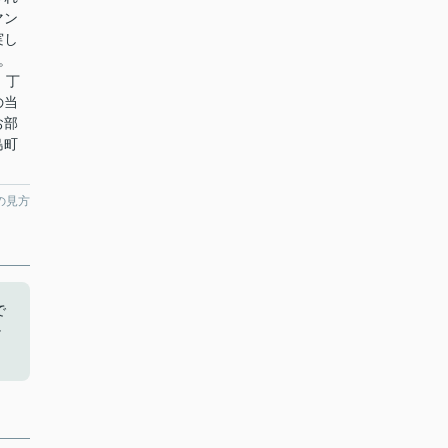
マン
実し
。
。丁
の当
お部
島町
の見方
で
チ