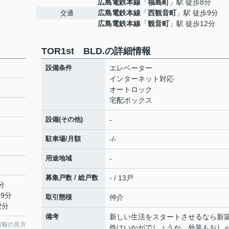
広島電鉄本線
「
福島町
」駅 徒歩8分
広島電鉄本線
「
西観音町
」駅 徒歩9分
交通
広島電鉄本線
「
観音町
」駅 徒歩12分
TOR1st BLD.の詳細情報
設備条件
エレベーター
インターネット対応
オートロック
宅配ボックス
設備(その他)
-
駐車場/月額
-/-
用途地域
-
募集戸数 / 総戸数
- / 13戸
分
9分
取引態様
仲介
2分
備考
新しい生活をスタートさせるなら新
情報の見方
件はいかがでしょうか。外装もおし