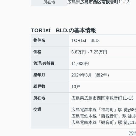
広島県
広島市西区
南観音町
11-13
所在地
TOR1st BLD.の基本情報
物件名
TOR1st BLD.
価格
6.8万円～7.25万円
管理/共益費
11,000円
築年月
2024年3月（築2年）
総戸数
13戸
所在地
広島県
広島市西区
南観音町
11-13
交通
広島電鉄本線
「
福島町
」駅 徒歩8
広島電鉄本線
「
西観音町
」駅 徒歩
広島電鉄本線
「
観音町
」駅 徒歩1