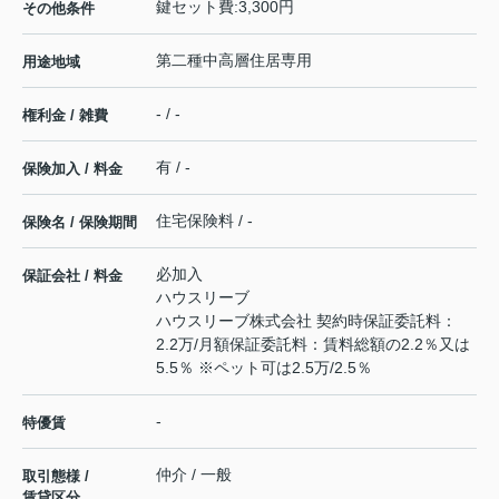
鍵セット費:3,300円
その他条件
第二種中高層住居専用
用途地域
- / -
権利金 / 雑費
有 / -
保険加入 / 料金
住宅保険料 / -
保険名 / 保険期間
必加入
保証会社 / 料金
ハウスリーブ
ハウスリーブ株式会社 契約時保証委託料：
2.2万/月額保証委託料：賃料総額の2.2％又は
5.5％ ※ペット可は2.5万/2.5％
-
特優賃
仲介 / 一般
取引態様 /
賃貸区分