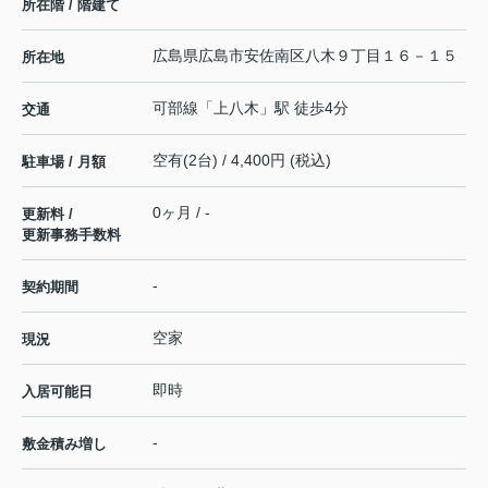
所在階 / 階建て
広島県
広島市安佐南区
八木
９丁目１６－１５
所在地
可部線
「
上八木
」駅 徒歩4分
交通
空有(2台) / 4,400円 (税込)
駐車場 / 月額
0ヶ月 / -
更新料 /
更新事務手数料
-
契約期間
空家
現況
即時
入居可能日
-
敷金積み増し