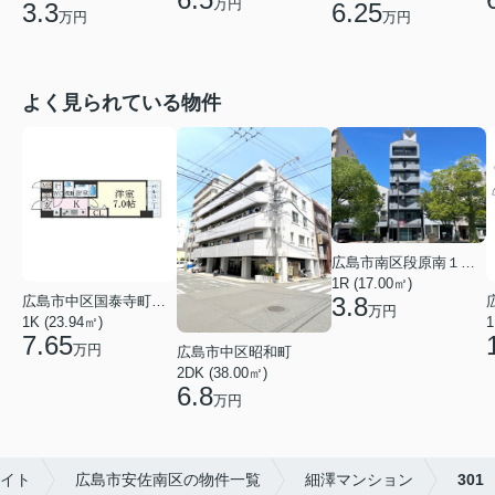
万円
3.3
6.25
万円
万円
よく見られている物件
広島市南区段原南１丁目
1R (17.00㎡)
3.8
広島市中区国泰寺町２丁目
万円
1K (23.94㎡)
1
7.65
万円
広島市中区昭和町
2DK (38.00㎡)
6.8
万円
エイト
広島市安佐南区の物件一覧
細澤マンション
301