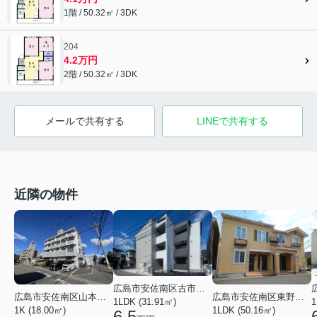
1階 / 50.32㎡ / 3DK
204
4.2万円
2階 / 50.32㎡ / 3DK
メールで共有する
LINEで共有する
近隣の物件
広島市安佐南区古市４丁目
広島市安佐南区山本１丁目
広島市安佐南区東野１丁目
1LDK (31.91㎡)
1
1K (18.00㎡)
1LDK (50.16㎡)
6.5