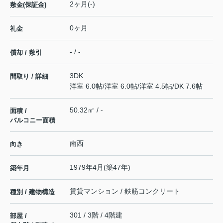
2ヶ月(-)
敷金(保証金)
0ヶ月
礼金
- / -
償却 / 敷引
3DK
間取り / 詳細
洋室 6.0帖
/
洋室 6.0帖
/
洋室 4.5帖
/
DK 7.6帖
50.32㎡ / -
面積 /
バルコニー面積
南西
向き
1979年4月(築47年)
築年月
賃貸マンション / 鉄筋コンクリート
種別 / 建物構造
301 / 3階 / 4階建
部屋 /