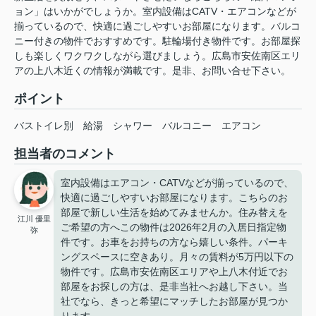
ョン」はいかがでしょうか。室内設備はCATV・エアコンなどが
揃っているので、快適に過ごしやすいお部屋になります。バルコ
ニー付きの物件でおすすめです。駐輪場付き物件です。お部屋探
しも楽しくワクワクしながら選びましょう。広島市安佐南区エリ
アの上八木近くの情報が満載です。是非、お問い合せ下さい。
ポイント
バストイレ別
給湯
シャワー
バルコニー
エアコン
担当者のコメント
室内設備はエアコン・CATVなどが揃っているので、
快適に過ごしやすいお部屋になります。こちらのお
部屋で新しい生活を始めてみませんか。住み替えを
江川 優里
ご希望の方へこの物件は2026年2月の入居日指定物
弥
件です。お車をお持ちの方なら嬉しい条件。パーキ
ングスペースに空きあり。月々の賃料が5万円以下の
物件です。広島市安佐南区エリアや上八木付近でお
部屋をお探しの方は、是非当社へお越し下さい。当
社でなら、きっと希望にマッチしたお部屋が見つか