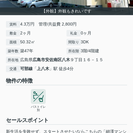
【外観】外観もきれいです
4.3万円 管理/共益費 2,800円
賃料
2ヶ月
0ヶ月
敷金
礼金
50.32㎡
3DK
面積
間取り
築47年
3階/4階建
築年数
所在階
広島県
広島市安佐南区
八木
９丁目１６－１５
所在地
可部線
「
上八木
」駅 徒歩4分
交通
物件の特徴
バストイレ
別
セールスポイント
新生活を失敗せず、スタートさせたいならこちらの「細澤マンシ