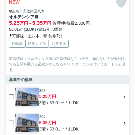
NEW
広島市安佐南区八木
オルテンシアⅢ
5.25
5.35
万円～
万円
管理/共益費2,300円
53.01㎡ (1LDK) /築12年 /3階建
可部線「上八木」駅 徒歩7分
駐輪場
防犯カメラ
公共下水
新着情報：オルテンシアⅢの空室情報ならコチラ。知らない人が来た時
でも玄関を開ける必要がなくなるTVインターホンが付いてお...
もっと見
る
募集中の部屋
303
5.25万円
3階 / 53.01㎡ / 1LDK
304
5.35万円
3階 / 53.01㎡ / 1LDK