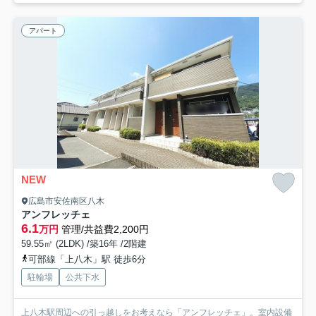
アパート
NEW
広島市安佐南区八木
アンフレッチェ
6.1
万円
管理/共益費2,200円
59.55㎡ (2LDK) /築16年 /2階建
可部線「上八木」駅 徒歩6分
駐輪場
公共下水
上八木駅周辺への引っ越しをお考えなら「アンフレッチェ」。室内設備