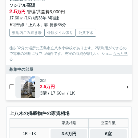
ソシアル高陽
2.5
万円
管理/共益費3,000円
17.60㎡ (1K) /築38年 /4階建
可部線「上八木」駅 徒歩35分
敷地内ごみ置き場
外観タイル張り
公共下水
徒歩32分の場所に広島市立八木小学校があります。2駅利用ができるの
で電車の利用に役立つ物件です。充実の収納が嬉しい、シュ...
もっと見
る
募集中の部屋
305
2.5万円
3階 / 17.60㎡ / 1K
上八木の掲載物件の家賃相場
家賃相場
空室件数
3.6万円
6室
1R～1K