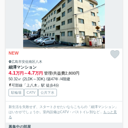
NEW
広島市安佐南区八木
細澤マンション
4.1
4.7
万円～
万円
管理/共益費2,800円
50.32㎡ (2LDK～3DK) /築47年 /4階建
可部線「上八木」駅 徒歩4分
駐輪場
CATV
公共下水
新生活を失敗せず、スタートさせたいならこちらの「細澤マンション」
はいかがでしょうか。室内設備はCATV・バストイレ別など...
もっと見
る
募集中の部屋