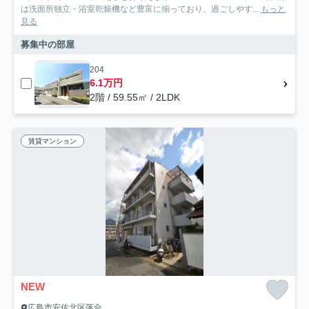
は洗面所独立・浴室乾燥機など豊富に揃っており、過ごしやす...
もっと
見る
募集中の部屋
204
6.1万円
2階 / 59.55㎡ / 2LDK
賃貸マンション
NEW
広島市安佐北区落合