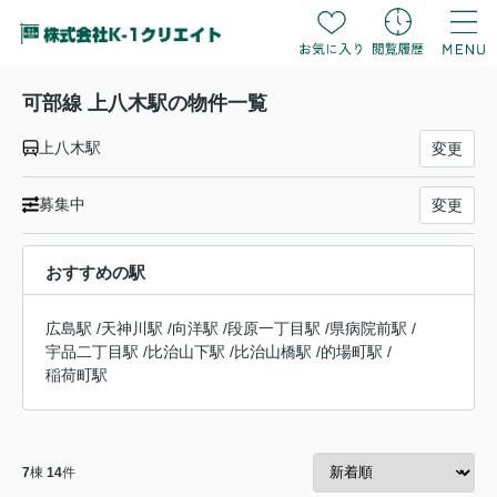
可部線 上八木駅の物件一覧
上八木駅
変更
募集中
変更
おすすめの駅
広島駅
/
天神川駅
/
向洋駅
/
段原一丁目駅
/
県病院前駅
/
宇品二丁目駅
/
比治山下駅
/
比治山橋駅
/
的場町駅
/
稲荷町駅
7
棟
14
件