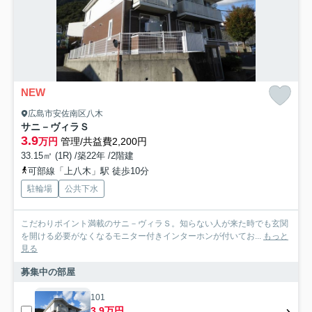
NEW
広島市安佐南区八木
サニ－ヴィラＳ
3.9
万円
管理/共益費2,200円
33.15㎡ (1R) /築22年 /2階建
可部線「上八木」駅 徒歩10分
駐輪場
公共下水
こだわりポイント満載のサニ－ヴィラＳ。知らない人が来た時でも玄関
を開ける必要がなくなるモニター付きインターホンが付いてお...
もっと
見る
募集中の部屋
101
3.9万円