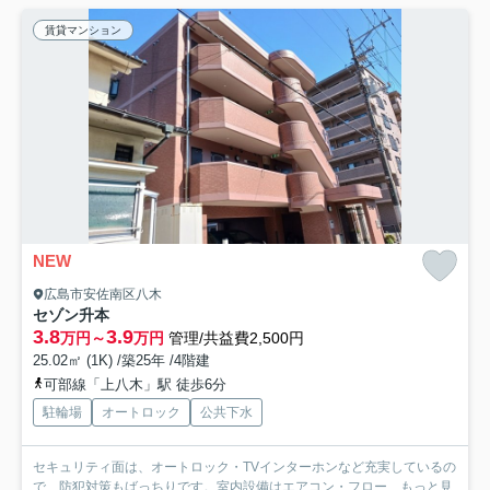
賃貸マンション
NEW
広島市安佐南区八木
セゾン升本
3.8
3.9
万円～
万円
管理/共益費2,500円
25.02㎡ (1K) /築25年 /4階建
可部線「上八木」駅 徒歩6分
駐輪場
オートロック
公共下水
セキュリティ面は、オートロック・TVインターホンなど充実しているの
で、防犯対策もばっちりです。室内設備はエアコン・フロー...
もっと見