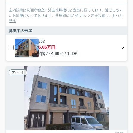
室内設備は洗面所独立・浴室乾燥機など豊富に揃っており、過ごしやす
いお部屋になっております。共用部には宅配ボックスを設置し...
もっと
見る
募集中の部屋
203
5.65万円
2階 / 44.88㎡ / 1LDK
アパート