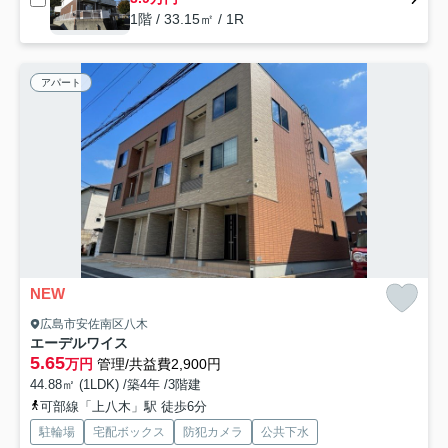
1階 / 33.15㎡ / 1R
アパート
NEW
広島市安佐南区八木
エーデルワイス
5.65
万円
管理/共益費2,900円
44.88㎡ (1LDK) /築4年 /3階建
可部線「上八木」駅 徒歩6分
駐輪場
宅配ボックス
防犯カメラ
公共下水