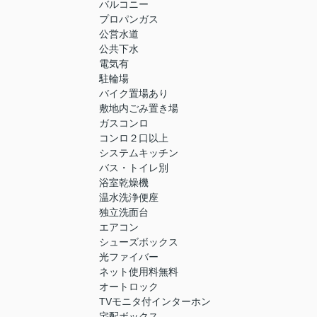
バルコニー
プロパンガス
公営水道
公共下水
電気有
駐輪場
バイク置場あり
敷地内ごみ置き場
ガスコンロ
コンロ２口以上
システムキッチン
バス・トイレ別
浴室乾燥機
温水洗浄便座
独立洗面台
エアコン
シューズボックス
光ファイバー
ネット使用料無料
オートロック
TVモニタ付インターホン
宅配ボックス