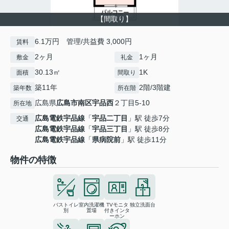
【間取り】
6.1万円 管理/共益費 3,000円
賃料
2ヶ月
1ヶ月
敷金
礼金
30.13㎡
1K
面積
間取り
築11年
2階/3階建
築年数
所在階
広島県
広島市南区
宇品西
２丁目5-10
所在地
広島電鉄宇品線
「
宇品二丁目
」駅 徒歩7分
交通
広島電鉄宇品線
「
宇品三丁目
」駅 徒歩8分
広島電鉄宇品線
「
県病院前
」駅 徒歩11分
物件の特徴
バストイレ
室内洗濯機
TVモニタ
独立洗面台
別
置場
付きインタ
ーホン