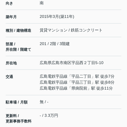
南
向き
2015年3月(築11年)
築年月
賃貸マンション / 鉄筋コンクリート
種別 / 建物構造
201 / 2階 / 3階建
部屋 /
所在階 / 階建て
広島県
広島市南区
宇品西
２丁目5-10
所在地
広島電鉄宇品線
「
宇品二丁目
」駅 徒歩7分
交通
広島電鉄宇品線
「
宇品三丁目
」駅 徒歩8分
広島電鉄宇品線
「
県病院前
」駅 徒歩11分
無 / -
駐車場 / 月額
- / 3.3万円
更新料 /
更新事務手数料