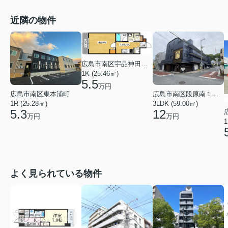
近隣の物件
広島市南区宇品神田１丁目
1K (25.46㎡)
5.5
万円
広島市南区段原南１丁目
広島市南区東本浦町
3LDK (59.00㎡)
1R (25.28㎡)
12
5.3
万円
万円
1
よく見られている物件