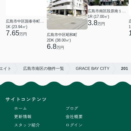
広島市南区段原南１丁目
1R (17.00㎡)
3.8
広島市中区国泰寺町２丁目
万円
1K (23.94㎡)
1
7.65
万円
広島市中区昭和町
2DK (38.00㎡)
6.8
万円
エイト
広島市南区の物件一覧
GRACE BAY CITY
201
サイトコンテンツ
ホーム
ブログ
更新情報
会社概要
スタッフ紹介
ログイン