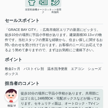
浴室乾燥機
オートロッ
ネット使用
ク
料無料
セールスポイント
「GRACE BAY CITY」：広島市南区エリアの新居にピッタリ。
徒歩10分の場所に宇品小学校があります。建築面積30.13㎡の物
件です。当社スタッフの豊富な経験から、住まい探しに関するお
問い合わせを受け付けております。お客様のニーズにお応えでき
るよう努めて参りますので、まずはお気軽にご連絡下さい。
ポイント
敷金2ヶ月
バストイレ別
温水洗浄便座
エアコン
シューズ
ボックス
担当者のコメント
徒歩10分の場所に宇品小学校があります。共用部に
はゴミ出し24時間OK・宅配ボックスなどが揃ってお
ります。セキュリティ面は、オートロック・TVイン
檜脇 M