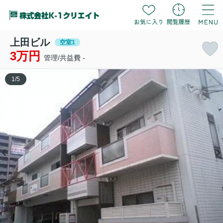
上田ビル
空室1
3万円
管理/共益費 -
1
/
5