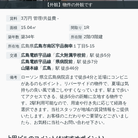
【外観】物件の外観です
3万円 管理/共益費 -
賃料
15.04㎡
1R
面積
間取り
築34年
2階/3階建
築年数
所在階
広島県
広島市南区
宇品御幸
１丁目5-15
所在地
広島電鉄宇品線
「
広大附属学校前
」駅 徒歩5分
交通
広島電鉄宇品線
「
県病院前
」駅 徒歩7分
山陽本線
「
広島
」駅 徒歩46分
ローソン 県立広島病院店まで徒歩4分と近場にコンビニ
備考
があるのもポイント。リバーサイドの物件で、夏場は気
持ちの良い風で過ごしやすくなっています。駅まで歩い
てアクセスできる、徒歩5分の距離に立地する物件で
す。2駅利用可能なので、用途や行き先に応じて経路を
選択できます。当社スタッフが地域の賃貸情報をご提供
いたします。お客様のこだわりやご要望などございまし
たら、お気軽に当社へお問い合わせ下さい。