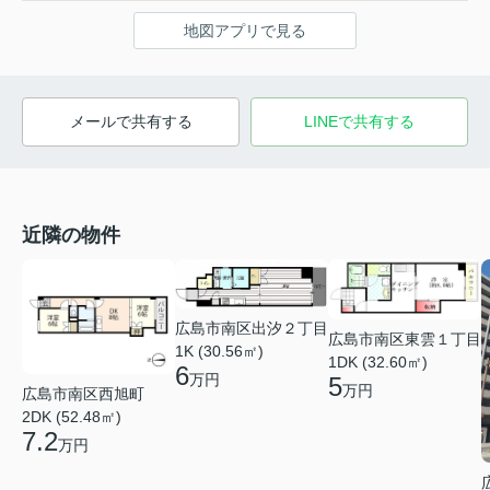
地図アプリで見る
メールで共有する
LINEで共有する
近隣の物件
広島市南区出汐２丁目
広島市南区東雲１丁目
1K (30.56㎡)
1DK (32.60㎡)
6
万円
5
万円
広島市南区西旭町
2DK (52.48㎡)
7.2
万円