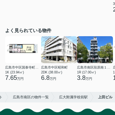
3
よく見られている物件
広島市中区国泰寺町２丁目
広島市中区昭和町
広島市南区段原南１丁目
1K (23.94㎡)
2DK (38.00㎡)
1R (17.00㎡)
1
7.65
6.8
3.8
万円
万円
万円
ト
広島市南区の物件一覧
広大附属学校前駅
上田ビル