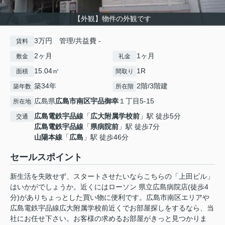
【外観】物件の外観です
3万円 管理/共益費 -
賃料
2ヶ月
1ヶ月
敷金
礼金
15.04㎡
1R
面積
間取り
築34年
2階/3階建
築年数
所在階
広島県
広島市南区
宇品御幸
１丁目5-15
所在地
広島電鉄宇品線
「
広大附属学校前
」駅 徒歩5分
交通
広島電鉄宇品線
「
県病院前
」駅 徒歩7分
山陽本線
「
広島
」駅 徒歩46分
セールスポイント
新生活を失敗せず、スタートさせたいならこちらの「上田ビル」
はいかがでしょうか。近くにはローソン 県立広島病院店(徒歩4
分)がありちょっとした買い物に便利です。広島市南区エリアや
広島電鉄宇品線広大附属学校前近くでお部屋探しをするなら、当
社にお任せ下さい。お客様の求めるお部屋がきっと見つかりま