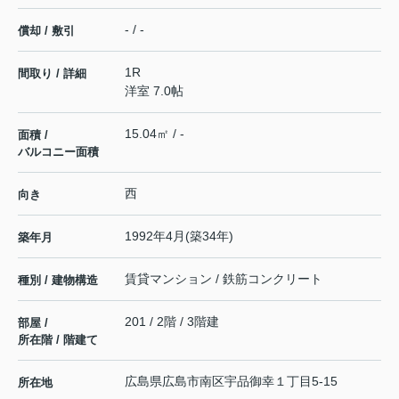
- / -
償却 / 敷引
1R
間取り / 詳細
洋室 7.0帖
15.04㎡ / -
面積 /
バルコニー面積
西
向き
1992年4月(築34年)
築年月
賃貸マンション / 鉄筋コンクリート
種別 / 建物構造
201 / 2階 / 3階建
部屋 /
所在階 / 階建て
広島県
広島市南区
宇品御幸
１丁目5-15
所在地