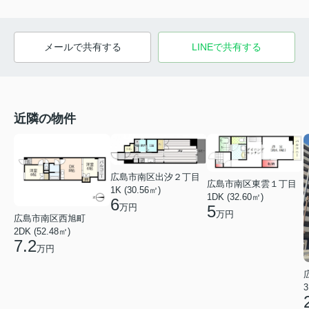
メールで共有する
LINEで共有する
近隣の物件
広島市南区出汐２丁目
広島市南区東雲１丁目
1K (30.56㎡)
1DK (32.60㎡)
6
万円
5
万円
広島市南区西旭町
2DK (52.48㎡)
7.2
万円
3