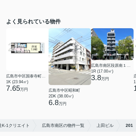
よく見られている物件
広島市南区段原南１丁目
1R (17.00㎡)
3.8
広島市中区国泰寺町２丁目
万円
1K (23.94㎡)
1
7.65
万円
広島市中区昭和町
2DK (38.00㎡)
6.8
万円
K-1クリエイト
広島市南区の物件一覧
上田ビル
201