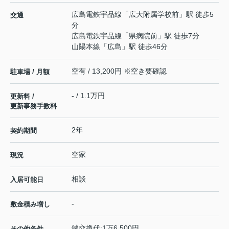
広島電鉄宇品線
「
広大附属学校前
」駅 徒歩5
交通
分
広島電鉄宇品線
「
県病院前
」駅 徒歩7分
山陽本線
「
広島
」駅 徒歩46分
空有 / 13,200円 ※空き要確認
駐車場 / 月額
- / 1.1万円
更新料 /
更新事務手数料
2年
契約期間
空家
現況
相談
入居可能日
-
敷金積み増し
鍵交換代:1万6,500円
その他条件