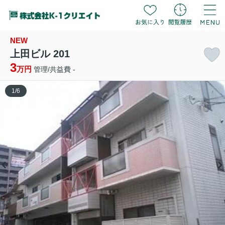
NEW
上田ビル 201
3
万円
管理/共益費 -
1
/
6