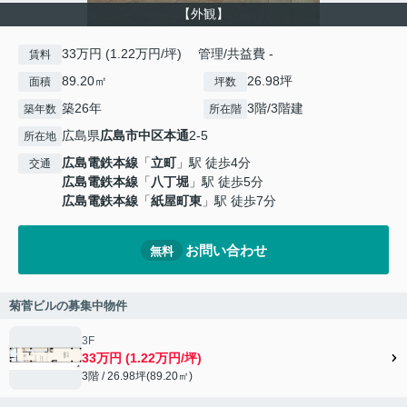
【外観】
33万円 (1.22万円/坪) 管理/共益費 -
賃料
89.20㎡
26.98坪
面積
坪数
築26年
3階/3階建
築年数
所在階
広島県
広島市中区
本通
2-5
所在地
広島電鉄本線
「
立町
」駅 徒歩4分
交通
広島電鉄本線
「
八丁堀
」駅 徒歩5分
広島電鉄本線
「
紙屋町東
」駅 徒歩7分
お問い合わせ
無料
菊菅ビルの募集中物件
3F
33万円 (1.22万円/坪)
3階 / 26.98坪(89.20㎡)