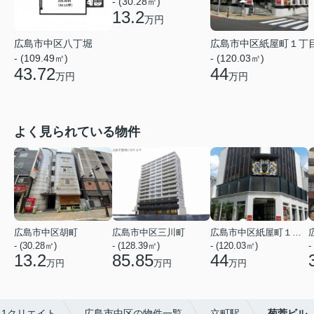
- (30.28㎡)
13.2
万円
広島市中区八丁堀
広島市中区紙屋町１丁
- (109.49㎡)
- (120.03㎡)
43.72
44
万円
万円
よく見られている物件
広島市中区胡町
広島市中区三川町
広島市中区紙屋町１丁目
- (30.28㎡)
- (128.39㎡)
- (120.03㎡)
-
13.2
85.85
44
万円
万円
万円
-1クリエイト
広島市中区の物件一覧
立町駅
菊菅ビル