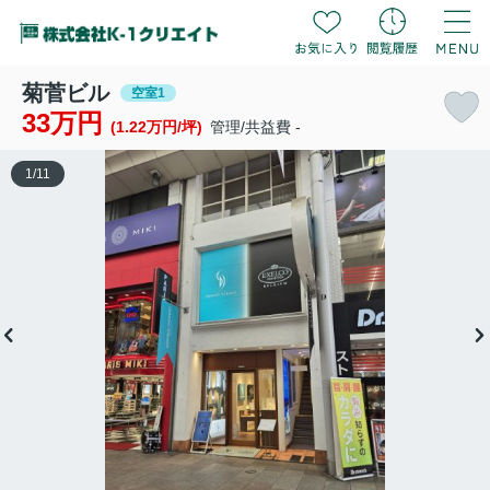
菊菅ビル
空室1
33万円
(1.22万円/坪)
管理/共益費 -
1
/
11