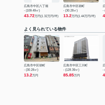
広島市中区八丁堀
広島市中区胡町
- (109.49㎡)
- (30.28㎡)
-
43.72
13.2
4
万円(
1.32
万円/坪)
万円(
1.44
万円/坪)
よく見られている物件
広島市中区胡町
広島市中区三川町
- (30.28㎡)
- (128.39㎡)
-
13.2
85.85
4
万円
万円