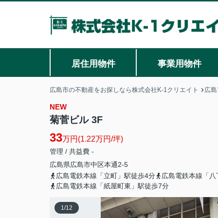
居住用物件
事業用物件
広島市の不動産をお探しなら株式会社K-1クリエイト
広島
NEW
菊菅ビル 3F
33
万円(1.22万円/坪)
管理 / 共益費 -
広島県
広島市中区
本通
2-5
広島電鉄本線「立町」駅徒歩4分
広島電鉄本線「八
広島電鉄本線「紙屋町東」駅徒歩7分
1
/
12