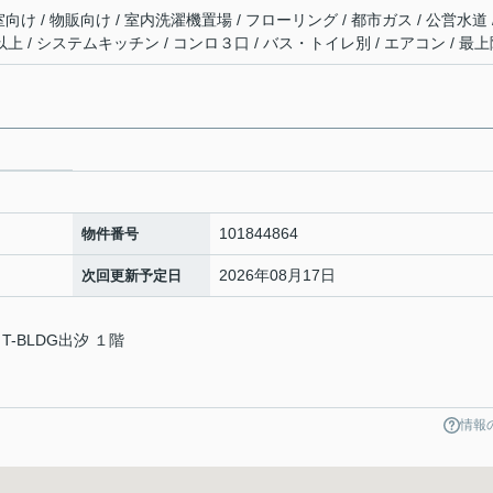
室向け / 物販向け / 室内洗濯機置場 / フローリング / 都市ガス / 公営水道 
以上 / システムキッチン / コンロ３口 / バス・トイレ別 / エアコン / 最
101844864
物件番号
2026年08月17日
次回更新予定日
T-BLDG出汐 １階
情報