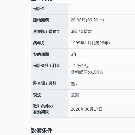
-
保証金
26.98坪(89.20㎡)
建物面積
3階 / 3階建
所在階 / 階建て
1999年11月(築26年)
築年月
3年
契約期間
保証会社 / 料金
- / その他
賃料総額の100％
駐車場 / 月額
無 / -
空家
現況
取引条件の
2026年08月17日
有効期限
設備条件