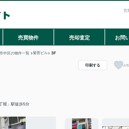
営
売買物件
売却査定
お問
菊菅ビル
3F
市中区の物件一覧
印刷する
お気
丁堀」駅徒歩5分