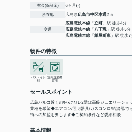
6ヶ月(-)
敷金(保証金)
広島県
広島市中区
本通
2-5
所在地
広島電鉄本線
「
立町
」駅 徒歩4分
広島電鉄本線
「
八丁堀
」駅 徒歩5分
交通
広島電鉄本線
「
紙屋町東
」駅 徒歩7
物件の特徴
バストイレ
室内洗濯機
別
置場
セールスポイント
広島パルコ近くの好立地♪1-2階は高級ジュエリーシ
業種を希望◆エアコン/照明器具/ガスコンロ/給湯器
街への加盟を要します◆ご契約条件など委細相談
基本情報