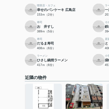
喫茶店・カフェ
ラ
幸せのパンケーキ 広島店
一
153ｍ（2分）
2
寿司
そ
おゝ井すし
鉄
389ｍ（5分）
3
寿司
居
だるま寿司
と
408ｍ（6分）
4
ラーメン
小
ひさし鍋焼ラーメン
袋
417ｍ（6分）
4
近隣の物件