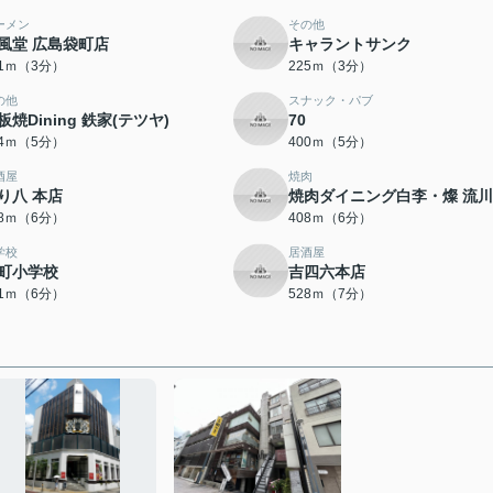
ーメン
その他
風堂 広島袋町店
キャラントサンク
01ｍ（3分）
225ｍ（3分）
の他
スナック・パブ
板焼Dining 鉄家(テツヤ)
70
94ｍ（5分）
400ｍ（5分）
酒屋
焼肉
り八 本店
焼肉ダイニング白李・燦 流
08ｍ（6分）
408ｍ（6分）
学校
居酒屋
町小学校
吉四六本店
51ｍ（6分）
528ｍ（7分）