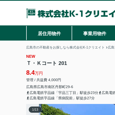
居住用物件
事業用物件
広島市の不動産をお探しなら株式会社K-1クリエイト
広島
NEW
Ｔ・Ｋコート 201
8.4
万円
管理 / 共益費 4,000円
広島県
広島市南区
丹那町
29-6
広島電鉄宇品線「宇品三丁目」駅徒歩23分
広島電
広島電鉄宇品線「県病院前」駅徒歩27分
1
/
13