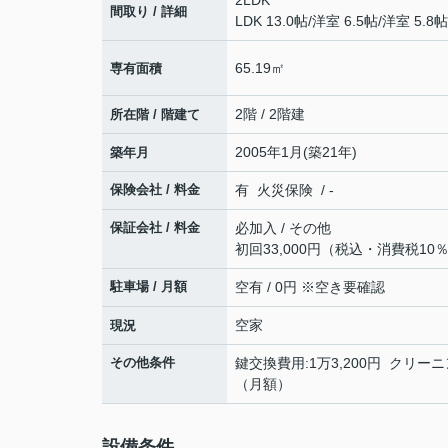
2LDK
間取り / 詳細
LDK 13.0帖
/
洋室 6.5帖
/
洋室 5.8帖
65.19㎡
専有面積
2階 / 2階建
所在階 / 階建て
2005年1月(築21年)
築年月
保険会社 / 料金
有 火災保険 / -
保証会社 / 料金
必加入 / その他
初回33,000円（税込・消費税1
駐車場 / 月額
空有 / 0円 ※空き要確認
空家
現況
その他条件
鍵交換費用:1万3,200円 クリー
（月額）
設備条件