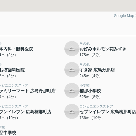
Google Ma
科
その他
本内科・眼科医院
お好みホルモン花みずき
74ｍ（3分）
175ｍ（3分）
科
その他
おぼ歯科医院
すき家 広島丹那店
12ｍ（3分）
245ｍ（4分）
ンビニエンスストア
小学校
ァミリーマート 広島丹那町店
楠那小学校
19ｍ（4分）
625ｍ（8分）
ンビニエンスストア
コンビニエンスストア
ブンイレブン 広島楠那町店
セブンイレブン 広島楠那町店
35ｍ（10分）
736ｍ（10分）
学校
品中学校