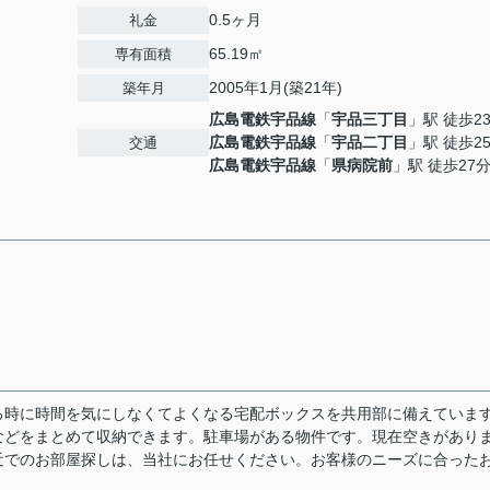
0.5ヶ月
礼金
65.19㎡
専有面積
2005年1月(築21年)
築年月
広島電鉄宇品線
「
宇品三丁目
」駅 徒歩2
広島電鉄宇品線
「
宇品二丁目
」駅 徒歩2
交通
広島電鉄宇品線
「
県病院前
」駅 徒歩27
る時に時間を気にしなくてよくなる宅配ボックスを共用部に備えていま
などをまとめて収納できます。駐車場がある物件です。現在空きがあり
近でのお部屋探しは、当社にお任せください。お客様のニーズに合った