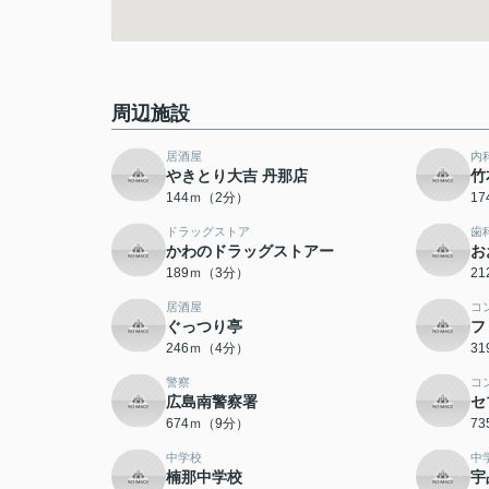
周辺施設
居酒屋
内
やきとり大吉 丹那店
竹
144ｍ（2分）
1
ドラッグストア
歯
かわのドラッグストアー
お
189ｍ（3分）
2
居酒屋
コ
ぐっつり亭
フ
246ｍ（4分）
3
警察
コ
広島南警察署
セ
674ｍ（9分）
7
中学校
中
楠那中学校
宇