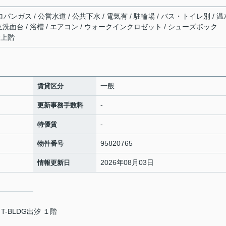
パンガス / 公営水道 / 公共下水 / 電気有 / 駐輪場 / バス・トイレ別 / 温
独立洗面台 / 浴槽 / エアコン / ウォークインクロゼット / シューズボック
 最上階
一般
賃貸区分
-
更新事務手数料
-
特優賃
95820765
物件番号
2026年08月03日
情報更新日
T-BLDG出汐 １階