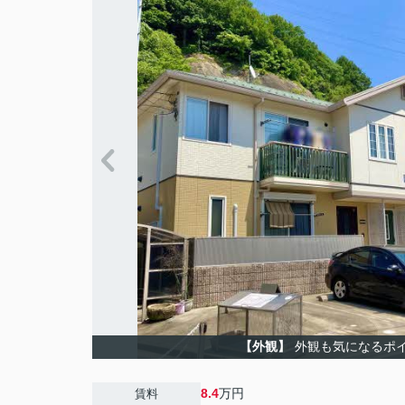
【外観】
外観も気になるポ
8.4
万円
賃料