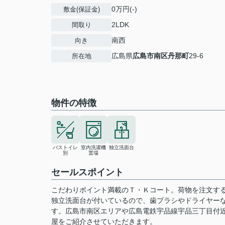
0万円(-)
敷金(保証金)
2LDK
間取り
南西
向き
広島県
広島市南区
丹那町
29-6
所在地
物件の特徴
バストイレ
室内洗濯機
独立洗面台
別
置場
セールスポイント
こだわりポイント満載のＴ・Ｋコート。荷物を注文す
独立洗面台が付いているので、歯ブラシやドライヤー
す。広島市南区エリアや広島電鉄宇品線宇品三丁目付
屋をご紹介させていただきます。