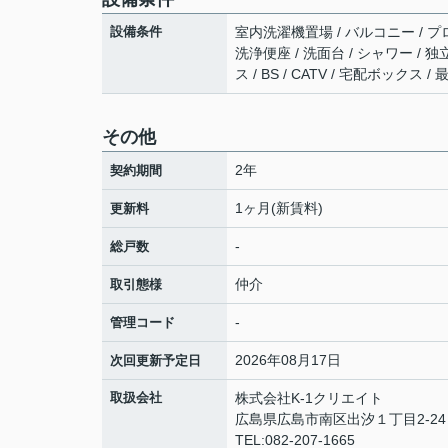
設備条件
室内洗濯機置場 / バルコニー / プロ
洗浄便座 / 洗面台 / シャワー / 
ス / BS / CATV / 宅配ボックス /
その他
2年
契約期間
1ヶ月(新賃料)
更新料
-
総戸数
仲介
取引態様
-
管理コード
2026年08月17日
次回更新予定日
取扱会社
株式会社K-1クリエイト
広島県広島市南区出汐１丁目2-24 
TEL:082-207-1665