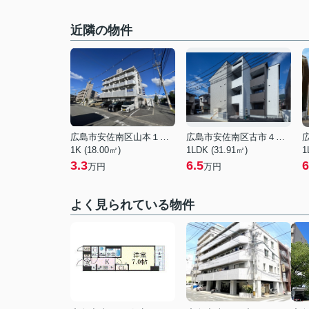
近隣の物件
広島市安佐南区山本１丁目
広島市安佐南区古市４丁目
1K (18.00㎡)
1LDK (31.91㎡)
1
3.3
6.5
6
万円
万円
よく見られている物件