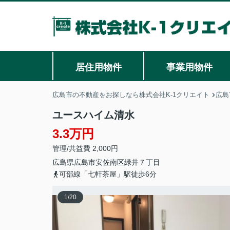
居住用物件
事業用物件
広島市の不動産をお探しなら株式会社K-1クリエイト
広島
ユースハイム清水
3.3万円
管理/共益費 2,000円
広島県
広島市安佐南区
緑井
７丁目
可部線「七軒茶屋」駅徒歩6分
1
/
20