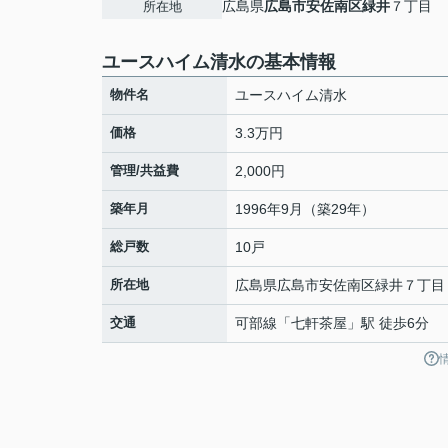
広島県
広島市安佐南区
緑井
７丁目
所在地
ユースハイム清水の基本情報
物件名
ユースハイム清水
価格
3.3万円
管理/共益費
2,000円
築年月
1996年9月（築29年）
総戸数
10戸
所在地
広島県
広島市安佐南区
緑井
７丁目
交通
可部線
「
七軒茶屋
」駅 徒歩6分