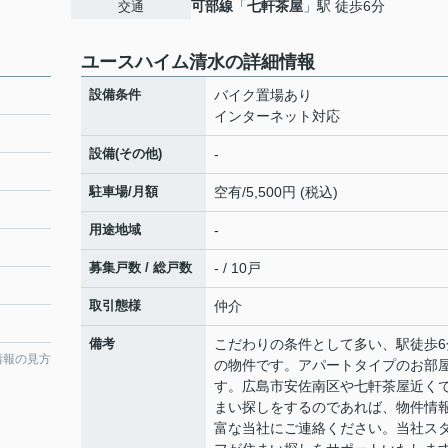
可部線
「
七軒茶屋
」駅 徒歩6分
交通
ユースハイム清水の詳細情報
設備条件
バイク置場あり
インターネット対応
設備(その他)
-
駐車場/月額
空有/5,500円 (税込)
用途地域
-
募集戸数 / 総戸数
- / 10戸
取引態様
仲介
備考
こだわりの条件として多い、駅徒歩6
情報の見方
の物件です。アパートタイプのお部
す。広島市安佐南区や七軒茶屋近く
まい探しをするのであれば、物件情
富な当社にご連絡ください。当社ス