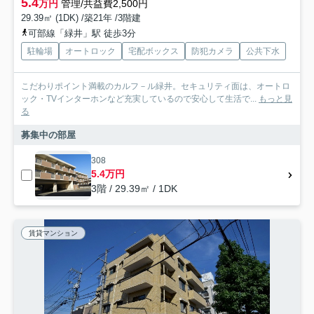
5.4
万円
管理/共益費2,500円
29.39㎡ (1DK) /築21年 /3階建
可部線「緑井」駅 徒歩3分
駐輪場
オートロック
宅配ボックス
防犯カメラ
公共下水
こだわりポイント満載のカルフ－ル緑井。セキュリティ面は、オートロ
ック・TVインターホンなど充実しているので安心して生活で...
もっと見
る
募集中の部屋
308
5.4万円
3階 / 29.39㎡ / 1DK
賃貸マンション