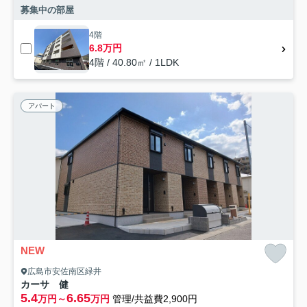
募集中の部屋
4階
6.8万円
4階 / 40.80㎡ / 1LDK
アパート
NEW
広島市安佐南区緑井
カーサ 健
5.4
6.65
万円～
万円
管理/共益費2,900円