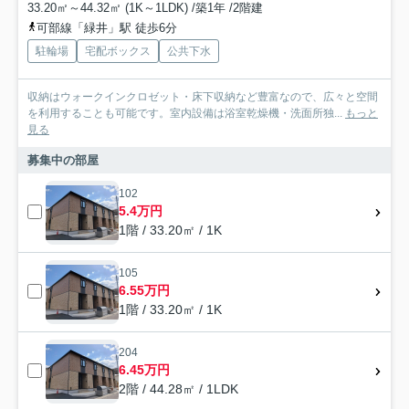
33.20㎡～44.32㎡ (1K～1LDK) /築1年 /2階建
可部線「緑井」駅 徒歩6分
駐輪場
宅配ボックス
公共下水
収納はウォークインクロゼット・床下収納など豊富なので、広々と空間
を利用することも可能です。室内設備は浴室乾燥機・洗面所独...
もっと
見る
募集中の部屋
102
5.4万円
1階 / 33.20㎡ / 1K
105
6.55万円
1階 / 33.20㎡ / 1K
204
6.45万円
2階 / 44.28㎡ / 1LDK