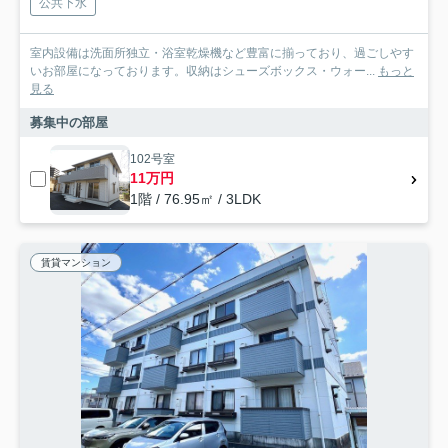
公共下水
室内設備は洗面所独立・浴室乾燥機など豊富に揃っており、過ごしやす
いお部屋になっております。収納はシューズボックス・ウォー...
もっと
見る
募集中の部屋
102号室
11万円
1階 / 76.95㎡ / 3LDK
賃貸マンション