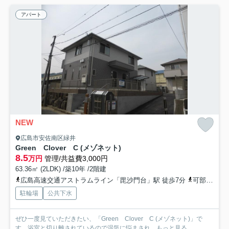
アパート
NEW
広島市安佐南区緑井
Green Clover C (メゾネット)
8.5
万円
管理/共益費3,000円
63.36㎡ (2LDK) /築10年 /2階建
広島高速交通アストラムライン「毘沙門台」駅 徒歩7分
可部線「大町」駅 徒歩15分
駐輪場
公共下水
ぜひ一度見ていただきたい、「Green Clover C (メゾネット)」で
す。浴室と切り離されているので湿気に悩まされ...
もっと見る