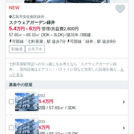
NEW
広島市安佐南区緑井
スクウェアガーデン緑井
5.4
6
万円～
万円
管理/共益費2,800円
57.65㎡～65.10㎡ (3DK～3LDK) /築31年 /3階建
可部線「七軒茶屋」駅 徒歩7分
可部線「緑井」駅 徒歩9分
駐輪場
公共下水
七軒茶屋駅周辺への引っ越しをお考えなら「スクウェアガーデン緑
井」。室内設備はエアコン・バストイレ別など充実した設備を備え...
も
っと見る
募集中の部屋
202
5.4万円
2階 / 57.65㎡ / 3DK
203
6万円
2階 / 65.10㎡ / 3LDK