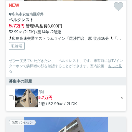
NEW
広島市安佐南区緑井
ベルクレスト
5.7
万円
管理/共益費3,000円
52.99㎡ (2LDK) /築14年 /2階建
広島高速交通アストラムライン「毘沙門台」駅 徒歩16分
「毘沙門天」バス停下車 徒歩8分
駐輪場
ぜひ一度見ていただきたい、「ベルクレスト」です。来客時にはTVイン
ターホンで訪問者の顔を確認することができます。室内設備...
もっと見
る
募集中の部屋
2階
5.7万円
2階 / 52.99㎡ / 2LDK
賃貸マンション