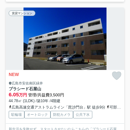
賃貸マンション
NEW
広島市安佐南区緑井
プラシード石屋山
6.05
万円
管理/共益費3,500円
44.78㎡ (1LDK) /築10年 /4階建
広島高速交通アストラムライン「毘沙門台」駅 徒歩9分
可部線「緑井」駅 徒歩9分
駐輪場
オートロック
防犯カメラ
公共下水
新生活を失敗せず、スタートさせたいならこちらの「プラシード石屋