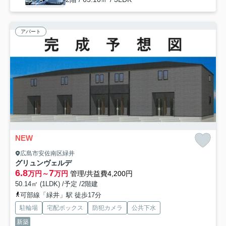
アパート
NEW
広島市安佐南区緑井
グリュンヴェルデ
6.8
7
万円～
万円
管理/共益費4,200円
50.14㎡ (1LDK) /予定 /2階建
可部線「緑井」駅 徒歩17分
駐輪場
宅配ボックス
防犯カメラ
公共下水
新築