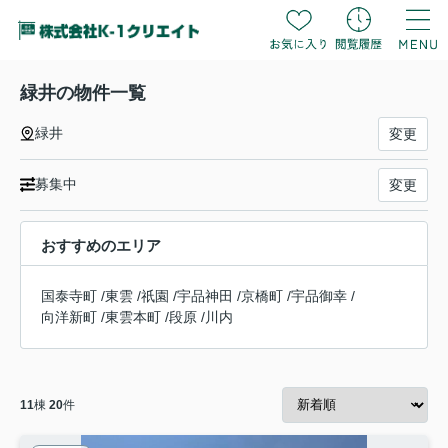
緑井の物件一覧
緑井
変更
募集中
変更
おすすめのエリア
国泰寺町
/
東雲
/
祇園
/
宇品神田
/
京橋町
/
宇品御幸
/
向洋新町
/
東雲本町
/
段原
/
川内
11
棟
20
件