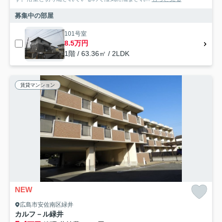
募集中の部屋
101号室
8.5万円
1階 / 63.36㎡ / 2LDK
賃貸マンション
NEW
広島市安佐南区緑井
カルフ－ル緑井