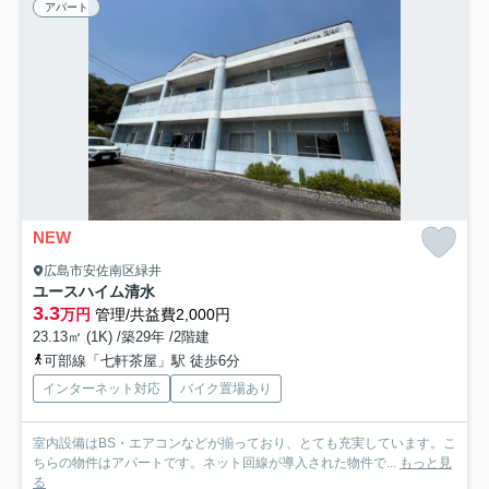
アパート
NEW
広島市安佐南区緑井
ユースハイム清水
3.3
万円
管理/共益費2,000円
23.13㎡ (1K) /築29年 /2階建
可部線「七軒茶屋」駅 徒歩6分
インターネット対応
バイク置場あり
室内設備はBS・エアコンなどが揃っており、とても充実しています。こ
ちらの物件はアパートです。ネット回線が導入された物件で...
もっと見
る