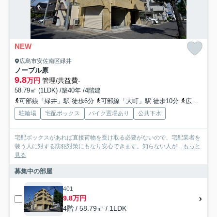
NEW
広島市安佐南区緑井
ノーブル原
9.8
万円
管理/共益費-
58.79㎡ (1LDK) /築40年 /4階建
可部線「緑井」駅 徒歩6分
可部線「大町」駅 徒歩10分
広島高速交通アストラムライン「毘沙門台」駅 徒歩14分
駐輪場
宅配ボックス
バイク置場あり
公共下水
宅配ボックスがあれば直接荷物を受け取る必要がないので、宅配業者を
装う人に対する防犯対策にもなり安心できます。知らない人が...
もっと
見る
募集中の部屋
401
9.8万円
4階 / 58.79㎡ / 1LDK