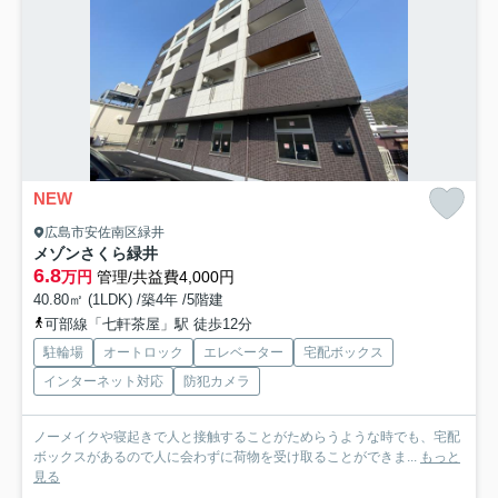
NEW
広島市安佐南区緑井
メゾンさくら緑井
6.8
万円
管理/共益費4,000円
40.80㎡ (1LDK) /築4年 /5階建
可部線「七軒茶屋」駅 徒歩12分
駐輪場
オートロック
エレベーター
宅配ボックス
インターネット対応
防犯カメラ
ノーメイクや寝起きで人と接触することがためらうような時でも、宅配
ボックスがあるので人に会わずに荷物を受け取ることができま...
もっと
見る