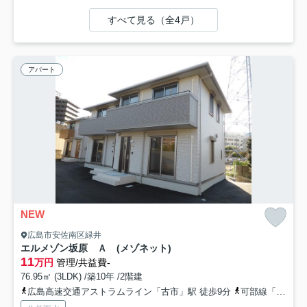
すべて見る（全4戸）
アパート
NEW
広島市安佐南区緑井
エルメゾン坂原 Ａ (メゾネット)
11
万円
管理/共益費-
76.95㎡ (3LDK) /築10年 /2階建
広島高速交通アストラムライン「古市」駅 徒歩9分
可部線「大町」駅 徒歩15分