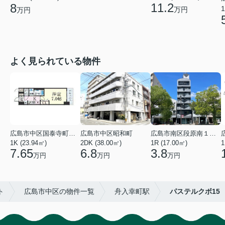
11.2
8
1
万円
万円
よく見られている物件
広島市中区国泰寺町２丁目
広島市中区昭和町
広島市南区段原南１丁目
1K (23.94㎡)
2DK (38.00㎡)
1R (17.00㎡)
1
7.65
6.8
3.8
万円
万円
万円
ト
広島市中区の物件一覧
舟入幸町駅
パステルクボ15