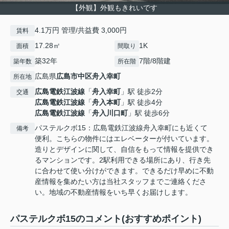
【外観】外観もきれいです
4.1万円 管理/共益費 3,000円
賃料
17.28㎡
1K
面積
間取り
築32年
7階/8階建
築年数
所在階
広島県
広島市中区
舟入幸町
所在地
広島電鉄江波線
「
舟入幸町
」駅 徒歩2分
交通
広島電鉄江波線
「
舟入本町
」駅 徒歩4分
広島電鉄江波線
「
舟入川口町
」駅 徒歩6分
パステルクボ15：広島電鉄江波線舟入幸町にも近くて
備考
便利。こちらの物件にはエレベーターが付いています。
造りとデザインに関して、自信をもって情報を提供でき
るマンションです。2駅利用できる場所にあり、行き先
に合わせて使い分けができます。できるだけ早めに不動
産情報を集めたい方は当社スタッフまでご連絡くださ
い。地域の不動産情報をいち早くお届けします。
パステルクボ15のコメント(おすすめポイント)