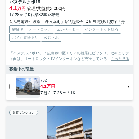
パステルクボ15
4.1
万円
管理/共益費3,000円
17.28㎡ (1K) /築32年 /8階建
広島電鉄江波線「舟入幸町」駅 徒歩2分
広島電鉄江波線「舟入本町」駅 徒歩4分
駐輪場
オートロック
エレベーター
インターネット対応
バイク置場あり
公共下水
「パステルクボ15」：広島市中区エリアの新居にピッタリ。セキュリテ
ィ面は、オートロック・TVインターホンなど充実している...
もっと見る
募集中の部屋
702
4.1万円
7階 / 17.28㎡ / 1K
賃貸マンション