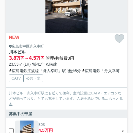
NEW
広島市中区舟入幸町
川本ビル
3.8
4.5
万円～
万円
管理/共益費0円
23.53㎡ (1K) /築41年 /5階建
広島電鉄江波線「舟入幸町」駅 徒歩5分
広島電鉄「舟入幸町」バス停下車 徒歩5分
CATV
公共下水
川本ビル：舟入幸町駅にも近くて便利。室内設備はCATV・エアコンな
どが揃っており、とても充実しています。入居を急いでいる...
もっと見
る
募集中の部屋
303
4.5万円