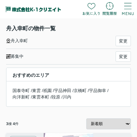
舟入幸町の物件一覧
舟入幸町
変更
募集中
変更
おすすめのエリア
国泰寺町
/
東雲
/
祇園
/
宇品神田
/
京橋町
/
宇品御幸
/
向洋新町
/
東雲本町
/
段原
/
川内
3
棟
4
件