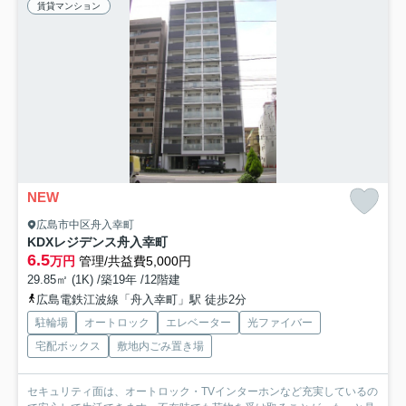
賃貸マンション
NEW
広島市中区舟入幸町
KDXレジデンス舟入幸町
6.5
万円
管理/共益費5,000円
29.85㎡ (1K) /築19年 /12階建
広島電鉄江波線「舟入幸町」駅 徒歩2分
駐輪場
オートロック
エレベーター
光ファイバー
宅配ボックス
敷地内ごみ置き場
セキュリティ面は、オートロック・TVインターホンなど充実しているの