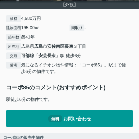
【外観】
4,580万円
価格
195.00㎡
-
建物面積
間取り
築41年
築年数
広島県
広島市安佐南区
長束
３丁目
所在地
可部線
「
安芸長束
」駅 徒歩6分
交通
気になるイチオシ物件情報：「コーポ85」。駅まで徒
備考
歩6分の物件です。
コーポ85のコメント(おすすめポイント)
駅徒歩6分の物件です。
お問い合わせ
無料
コーポ85の販売中物件