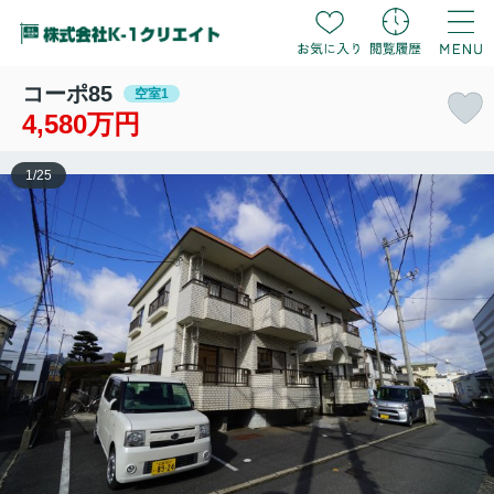
コーポ85
空室1
4,580万円
1
/
25