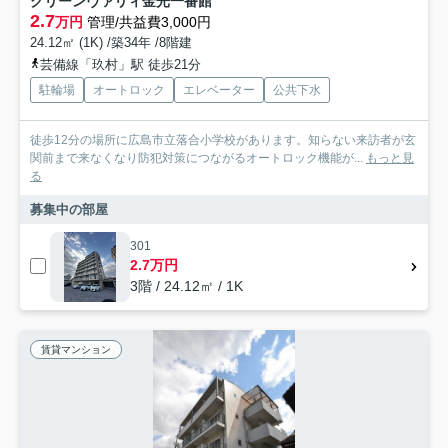
グリーンヴァリィ金光一番館
2.7
万円
管理/共益費3,000円
24.12㎡ (1K) /築34年 /8階建
芸備線「玖村」駅 徒歩21分
駐輪場
オートロック
エレベーター
公共下水
徒歩12分の場所に広島市立落合小学校があります。知らない来訪者が玄
関前まで来なくなり防犯対策につながるオートロック機能が...
もっと見
る
募集中の部屋
301
2.7万円
3階 / 24.12㎡ / 1K
賃貸マンション