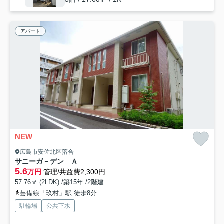
アパート
NEW
広島市安佐北区落合
サニーガ－デン Ａ
5.6
万円
管理/共益費2,300円
57.76㎡ (2LDK) /築15年 /2階建
芸備線「玖村」駅 徒歩8分
駐輪場
公共下水