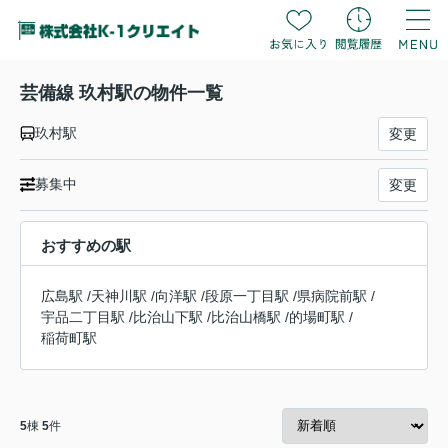
芸備線 玖村駅の物件一覧
玖村駅
変更
募集中
変更
おすすめの駅
広島駅
/
天神川駅
/
向洋駅
/
段原一丁目駅
/
県病院前駅
/
宇品二丁目駅
/
比治山下駅
/
比治山橋駅
/
的場町駅
/
稲荷町駅
5
棟
5
件