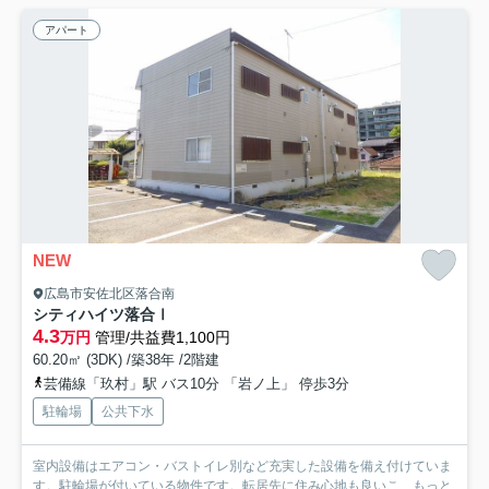
アパート
NEW
広島市安佐北区落合南
シティハイツ落合Ⅰ
4.3
万円
管理/共益費1,100円
60.20㎡ (3DK) /築38年 /2階建
芸備線「玖村」駅 バス10分 「岩ノ上」 停歩3分
駐輪場
公共下水
室内設備はエアコン・バストイレ別など充実した設備を備え付けていま
す。駐輪場が付いている物件です。転居先に住み心地も良いこ...
もっと