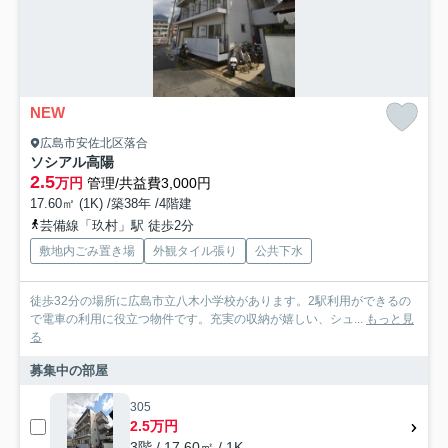
NEW
広島市安佐北区落合
ソシアル高陽
2.5
万円
管理/共益費3,000円
17.60㎡ (1K) /築38年 /4階建
芸備線「玖村」駅 徒歩2分
敷地内ごみ置き場
外観タイル張り
公共下水
徒歩32分の場所に広島市立八木小学校があります。2駅利用ができるの
で電車の利用に役立つ物件です。充実の収納が嬉しい、シュ...
もっと見
る
募集中の部屋
305
2.5万円
3階 / 17.60㎡ / 1K