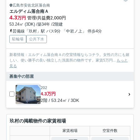
広島市安佐北区落合南
エルディム落合南Ａ
4.3
万円
管理/共益費2,000円
53.24㎡ (3DK) /築34年 /2階建
芸備線「玖村」駅 バス9分 「中岩ノ上」 停歩4分
駐輪場
公共下水
新着情報：エルディム落合南Ａの空室情報ならコチラ。女性の方にも嬉
しい、使い勝手の良い独立した洗面所の物件です。家賃5万円...
もっと
見る
募集中の部屋
202
4.3万円
2階 / 53.24㎡ / 3DK
玖村の掲載物件の家賃相場
家賃相場
空室件数