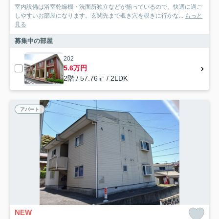
室内設備は浴室乾燥機・洗面所独立などが揃っているので、快適に過ご
しやすいお部屋になります。玄関先まで覗き穴を覗きに行かな...
もっと
見る
募集中の部屋
202
5.6万円
2階 / 57.76㎡ / 2LDK
アパート
NEW