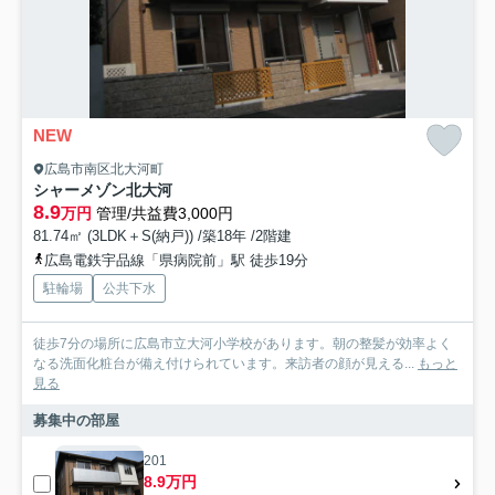
NEW
広島市南区北大河町
シャーメゾン北大河
8.9
万円
管理/共益費3,000円
81.74㎡ (3LDK＋S(納戸)) /築18年 /2階建
広島電鉄宇品線「県病院前」駅 徒歩19分
駐輪場
公共下水
徒歩7分の場所に広島市立大河小学校があります。朝の整髪が効率よく
なる洗面化粧台が備え付けられています。来訪者の顔が見える...
もっと
見る
募集中の部屋
201
8.9万円