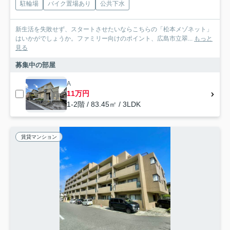
駐輪場
バイク置場あり
公共下水
新生活を失敗せず、スタートさせたいならこちらの「松本メゾネット」
はいかがでしょうか。ファミリー向けのポイント、広島市立翠...
もっと
見る
募集中の部屋
A
11万円
1-2階 / 83.45㎡ / 3LDK
賃貸マンション