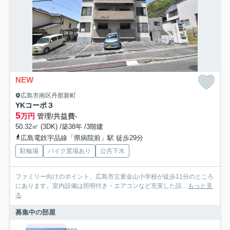
NEW
広島市南区丹那新町
YKコーポ３
5
万円
管理/共益費-
50.32㎡ (3DK) /築38年 /3階建
広島電鉄宇品線「県病院前」駅 徒歩29分
駐輪場
バイク置場あり
公共下水
ファミリー向けのポイント、広島市立黄金山小学校が徒歩11分のところ
にあります。室内設備は照明付き・エアコンなど充実した設...
もっと見
る
募集中の部屋