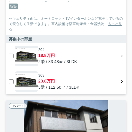
新築
セキュリティ面は、オートロック・TVインターホンなど充実しているの
で安心して生活できます。室内設備は浴室乾燥機・食器洗乾...
もっと見
る
募集中の部屋
204
18.8万円
2階 / 83.48㎡ / 3LDK
303
23.8万円
3階 / 112.50㎡ / 3LDK
アパート