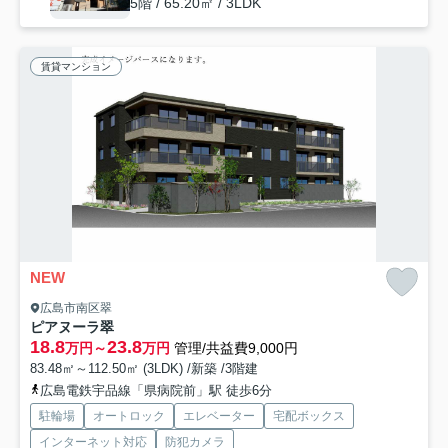
5階 / 65.20㎡ / 3LDK
賃貸マンション
NEW
広島市南区翠
ピアヌーラ翠
18.8
23.8
万円～
万円
管理/共益費9,000円
83.48㎡～112.50㎡ (3LDK) /新築 /3階建
広島電鉄宇品線「県病院前」駅 徒歩6分
駐輪場
オートロック
エレベーター
宅配ボックス
インターネット対応
防犯カメラ