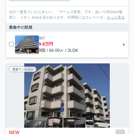
ぜひ一度見ていただきたい、「アームズ皆実」です。歩いて451mの場
所に、イオン みゆき店があります。共用部にはエレベータ...
もっと見る
募集中の部屋
907
9.8万円
9階 / 66.00㎡ / 3LDK
賃貸マンション
NEW