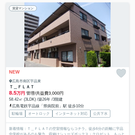
賃貸マンション
NEW
広島市南区宇品東
Ｔ＿ＦＬＡＴ
8.5
万円
管理/共益費3,000円
58.42㎡ (3LDK) /築26年 /3階建
広島電鉄宇品線「県病院前」駅 徒歩10分
駐輪場
オートロック
インターネット対応
公共下水
新着情報：Ｔ＿ＦＬＡＴの空室情報ならコチラ。徒歩6分の距離に宇品
中学校があるのも魅力。収納はシューズボックス・クロゼット...
もっと