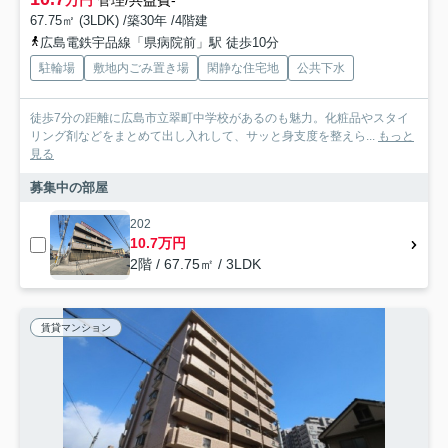
万円
管理/共益費-
67.75㎡ (3LDK) /築30年 /4階建
広島電鉄宇品線「県病院前」駅 徒歩10分
駐輪場
敷地内ごみ置き場
閑静な住宅地
公共下水
徒歩7分の距離に広島市立翠町中学校があるのも魅力。化粧品やスタイ
リング剤などをまとめて出し入れして、サッと身支度を整えら...
もっと
見る
募集中の部屋
202
10.7万円
2階 / 67.75㎡ / 3LDK
賃貸マンション