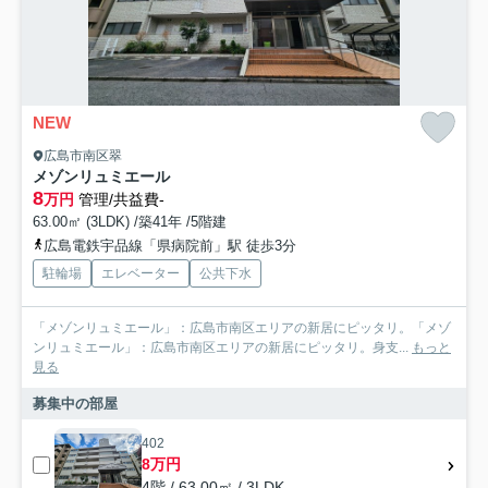
NEW
広島市南区翠
メゾンリュミエール
8
万円
管理/共益費-
63.00㎡ (3LDK) /築41年 /5階建
広島電鉄宇品線「県病院前」駅 徒歩3分
駐輪場
エレベーター
公共下水
「メゾンリュミエール」：広島市南区エリアの新居にピッタリ。「メゾ
ンリュミエール」：広島市南区エリアの新居にピッタリ。身支...
もっと
見る
募集中の部屋
402
8万円
4階 / 63.00㎡ / 3LDK