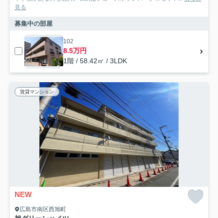
見る
募集中の部屋
102
8.5万円
1階 / 58.42㎡ / 3LDK
賃貸マンション
NEW
広島市南区西旭町