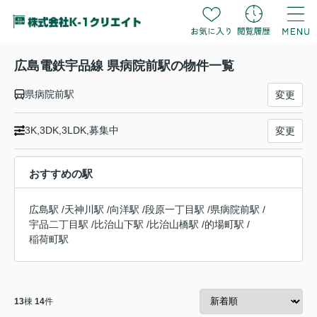
広島電鉄宇品線 県病院前駅の物件一覧
県病院前駅
変更
3K,3DK,3LDK,募集中
変更
おすすめの駅
広島駅
/
天神川駅
/
向洋駅
/
段原一丁目駅
/
県病院前駅
/
宇品二丁目駅
/
比治山下駅
/
比治山橋駅
/
的場町駅
/
稲荷町駅
13
棟
14
件