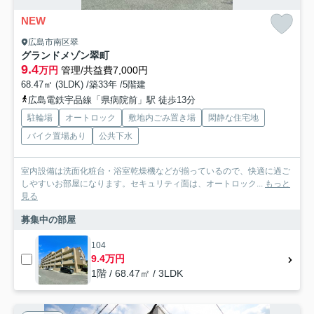
NEW
広島市南区翠
グランドメゾン翠町
9.4
万円
管理/共益費7,000円
68.47㎡ (3LDK) /築33年 /5階建
広島電鉄宇品線「県病院前」駅 徒歩13分
駐輪場
オートロック
敷地内ごみ置き場
閑静な住宅地
バイク置場あり
公共下水
室内設備は洗面化粧台・浴室乾燥機などが揃っているので、快適に過ご
しやすいお部屋になります。セキュリティ面は、オートロック...
もっと
見る
募集中の部屋
104
9.4万円
1階 / 68.47㎡ / 3LDK