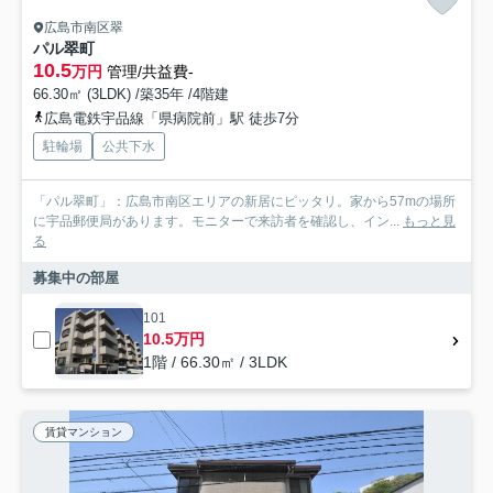
広島市南区翠
パル翠町
10.5
万円
管理/共益費-
66.30㎡ (3LDK) /築35年 /4階建
広島電鉄宇品線「県病院前」駅 徒歩7分
駐輪場
公共下水
「パル翠町」：広島市南区エリアの新居にピッタリ。家から57mの場所
に宇品郵便局があります。モニターで来訪者を確認し、イン...
もっと見
る
募集中の部屋
101
10.5万円
1階 / 66.30㎡ / 3LDK
賃貸マンション