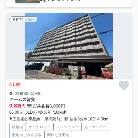
賃貸マンション
NEW
広島市南区皆実町
アームズ皆実
9.8
万円
管理/共益費6,000円
66.00㎡ (3LDK) /築36年 /10階建
広島電鉄宇品線「県病院前」駅 徒歩6分車16分 4.0km
駐輪場
オートロック
エレベーター
光ファイバー
敷地内ごみ置き場
閑静な住宅地