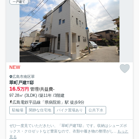
一戸建て
NEW
広島市南区翠
翠町戸建T邸
16.5
万円
管理/共益費-
97.28㎡ (3LDK) /築11年 /3階建
広島電鉄宇品線「県病院前」駅 徒歩9分
駐輪場
閑静な住宅地
バイク置場あり
公共下水
ぜひ一度見ていただきたい、「翠町戸建T邸」です。収納はシューズボ
ックス・クロゼットなど豊富なので、衣類や履き物の整理がし...
もっと
見る