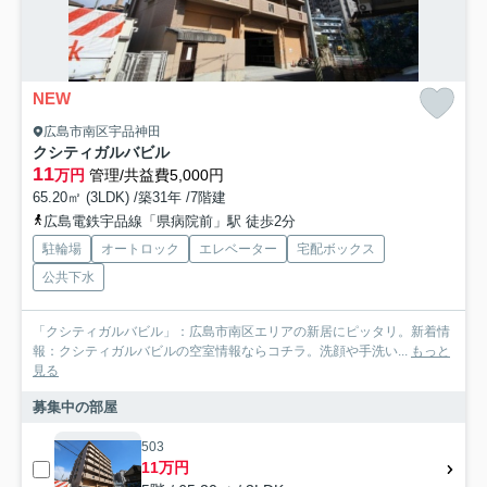
NEW
広島市南区宇品神田
クシティガルバビル
11
万円
管理/共益費5,000円
65.20㎡ (3LDK) /築31年 /7階建
広島電鉄宇品線「県病院前」駅 徒歩2分
駐輪場
オートロック
エレベーター
宅配ボックス
公共下水
「クシティガルバビル」：広島市南区エリアの新居にピッタリ。新着情
報：クシティガルバビルの空室情報ならコチラ。洗顔や手洗い...
もっと
見る
募集中の部屋
503
11万円