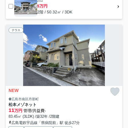
202
5万円
2階 / 50.32㎡ / 3DK
テラス
NEW
広島市南区丹那町
松本メゾネット
11
万円
管理/共益費-
83.45㎡ (3LDK) /築32年 /2階建
広島電鉄宇品線「県病院前」駅 徒歩27分