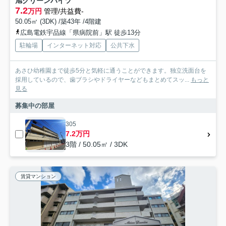
旭グリーンハイツ
7.2
万円
管理/共益費-
50.05㎡ (3DK) /築43年 /4階建
広島電鉄宇品線「県病院前」駅 徒歩13分
駐輪場
インターネット対応
公共下水
あさひ幼稚園まで徒歩5分と気軽に通うことができます。独立洗面台を
採用しているので、歯ブラシやドライヤーなどもまとめてスッ...
もっと
見る
募集中の部屋
305
7.2万円
3階 / 50.05㎡ / 3DK
賃貸マンション