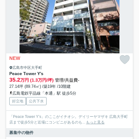
NEW
広島市中区大手町
Peace Tower Y’s
35.2
万円 (1.3万円/坪)
管理/共益費-
27.14坪 (89.74㎡) /築19年 /10階建
広島電鉄宇品線「本通」駅 徒歩5分
好立地
公共下水
「Peace Tower Y’s」のここがイチオシ。デイリーヤマザキ 広島大手町
店まで徒歩5分と近場にコンビニがあるのも...
もっと見る
募集中の物件