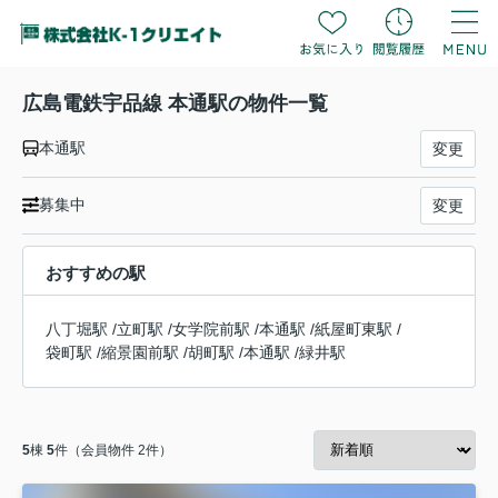
広島電鉄宇品線 本通駅の物件一覧
本通駅
変更
募集中
変更
おすすめの駅
八丁堀駅
/
立町駅
/
女学院前駅
/
本通駅
/
紙屋町東駅
/
袋町駅
/
縮景園前駅
/
胡町駅
/
本通駅
/
緑井駅
5
棟
5
件（会員物件 2件）