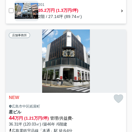
201
35.2万円 (1.3万円/坪)
2階 / 27.14坪 (89.74㎡)
店舗事務所
NEW
広島市中区紙屋町
星ビル
44
万円 (1.21万円/坪)
管理/共益費-
36.31坪 (120.03㎡) /築46年 /6階建
広島電鉄宇品線「本通」駅 徒歩4分