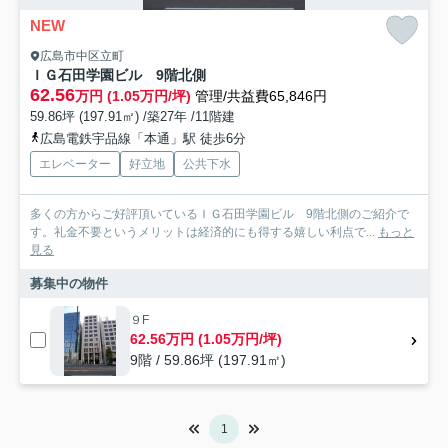
NEW
広島市中区立町
ＩＧ石田学園ビル 9階北側
62.56
万円 (1.05万円/坪)
管理/共益費65,846円
59.86坪 (197.91㎡) /築27年 /11階建
広島電鉄宇品線「本通」駅 徒歩6分
エレベーター
好立地
公共下水
多くの方からご好評頂いているＩＧ石田学園ビル 9階北側のご紹介で
す。礼金不要というメリットは経済的にも得する嬉しい利点で...
もっと
見る
募集中の物件
９F
62.56万円 (1.05万円/坪)
9階 / 59.86坪 (197.91㎡)
1