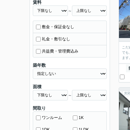
賃料
～
敷金・保証金なし
礼金・敷引なし
こだ
共益費・管理費込み
でも
ます
築年数
面積
賃貸
～
間取り
ワンルーム
1K
1DK
1LDK