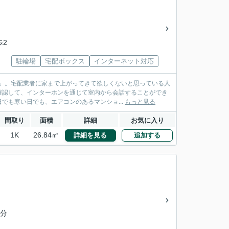
歩2
駐輪場
宅配ボックス
インターネット対応
」。宅配業者に家まで上がってきて欲しくないと思っている人
確認して、インターホンを通じて室内から会話することができ
でも寒い日でも、エアコンのあるマンショ...
もっと見る
間取り
面積
詳細
お気に入り
1K
26.84㎡
詳細を見る
追加する
5分