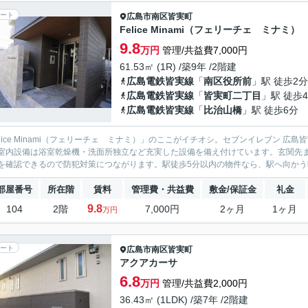
ート
広島市南区
皆実町
Felice Minami（フェリーチェ ミナミ）
9.8
万円
管理/共益費7,000円
61.53㎡ (1R) /築9年 /2階建
広島電鉄皆実線
「
南区役所前
」駅 徒歩2分
広島電鉄皆実線
「
皆実町二丁目
」駅 徒歩
広島電鉄皆実線
「
比治山橋
」駅 徒歩6分
elice Minami（フェリーチェ ミナミ）」のここがイチオシ。セブンイレブン 
室内設備は浴室乾燥機・洗面所独立など充実した設備を備え付けています。玄関先
を確認できるので防犯対策につながります。駅徒歩5分以内の物件なら、駅へ向かう時
部屋番号
所在階
賃料
管理費・共益費
敷金/保証金
礼金
9.8
104
2階
7,000円
2ヶ月
1ヶ月
万円
ート
広島市南区
皆実町
アクアカーサ
6.8
万円
管理/共益費2,000円
36.43㎡ (1LDK) /築7年 /2階建