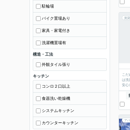
駐輪場
バイク置場あり
賃貸
家具・家電付き
洗濯機置場有
構造・工法
外観タイル張り
こだ
キッチン
は洗
安心
コンロ２口以上
食器洗い乾燥機
システムキッチン
アパ
カウンターキッチン