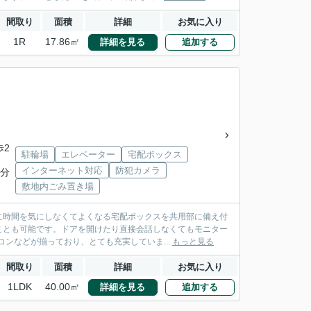
間取り
面積
詳細
お気に入り
1R
17.86㎡
詳細を見る
追加する
歩2
駐輪場
エレベーター
宅配ボックス
インターネット対応
防犯カメラ
4分
敷地内ごみ置き場
に時間を気にしなくてよくなる宅配ボックスを共用部に備え付
ことも可能です。ドアを開けたり直接会話しなくてもモニター
ンなどが揃っており、とても充実していま...
もっと見る
間取り
面積
詳細
お気に入り
1LDK
40.00㎡
詳細を見る
追加する