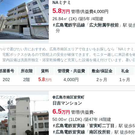
NAミナミ
5.8
万円
管理/共益費4,000円
26.84㎡ (1K) /築5年 /4階建
広島電鉄宇品線
「
広大附属学校前
」駅 徒
分
わりで選びたい方におすすめ。広島市南区エリアで住まいをお探しなら「NAミナミ
、宅配ボックスがあるので防犯上の安全が確保できます。モニター越しに来訪者を
。室内設備は洗面所独立・浴室乾燥機など充実した設備を備え付けています。暑い日
部屋番号
所在階
賃料
管理費・共益費
敷金/保証金
礼金
5.8
202
2階
4,000円
2ヶ月
1ヶ月
万円
マンション
広島市南区
皆実町
日吉マンション
6.5
万円
管理/共益費-
50.00㎡ (1LDK) /築47年 /4階建
広島電鉄皆実線
「
皆実町二丁目
」駅 徒歩
広島電鉄皆実線
「
南区役所前
」駅 徒歩8分