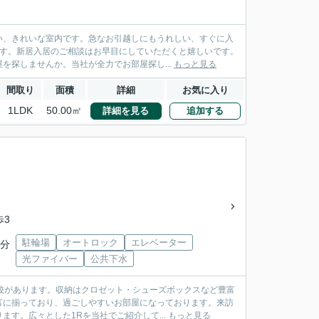
い、きれいな室内です。急なお引越しにもうれしい、すぐに入
です。新居入居のご相談はお早目にしていただくと嬉しいです。
を探しませんか。当社が全力でお部屋探し...
もっと見る
間取り
面積
詳細
お気に入り
1LDK
50.00㎡
詳細を見る
追加する
歩3
駐輪場
オートロック
エレベーター
4分
光ファイバー
公共下水
校があります。収納はクロゼット・シューズボックスなど豊富
富に揃っており、過ごしやすいお部屋になっております。来訪
す。広々とした1Rを当社でご紹介して...
もっと見る