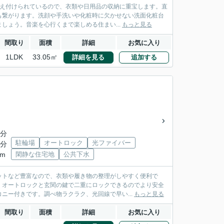
備え付けられているので、衣類や日用品の収納に重宝します。直
も繋がります。洗顔や手洗いや化粧時に欠かせない洗面化粧台
しょう。音楽を心行くまで楽しめる住まい...
もっと見る
間取り
面積
詳細
お気に入り
1LDK
33.05㎡
詳細を見る
追加する
7分
駐輪場
オートロック
光ファイバー
8分
km
閑静な住宅地
公共下水
ットなど豊富なので、衣類や履き物の整理がしやすく便利で
。オートロックと玄関の鍵で二重にロックできるのでより安全
ニー付きです。調べ物ラクラク、光回線で早い...
もっと見る
間取り
面積
詳細
お気に入り