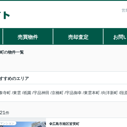
営
売買物件
売却査定
お問
町の物件一覧
すすめのエリア
泰寺町
/
東雲
/
祇園
/
宇品神田
/
京橋町
/
宇品御幸
/
東雲本町
/
向洋新町
/
段
21
件
マンション
広島市南区
皆実町