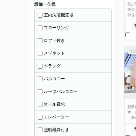
設備・仕様
徒歩
接会
室内洗濯機置場
付き
フローリング
ロフト付き
賃貸
メゾネット
ベランダ
バルコニー
ルーフバルコニー
オール電化
新着
す。
エレベーター
に暮
照明器具付き