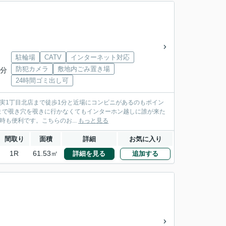
駐輪場
CATV
インターネット対応
防犯カメラ
敷地内ごみ置き場
4分
24時間ゴミ出し可
広島皆実1丁目北店まで徒歩1分と近場にコンビニがあるのもポイン
まで覗き穴を覗きに行かなくてもインターホン越しに誰が来た
も便利です。こちらのお...
もっと見る
間取り
面積
詳細
お気に入り
1R
61.53㎡
詳細を見る
追加する