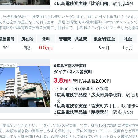
広島電鉄皆実線
「
比治山橋
」駅 徒歩9分
した洗面所があり、身支度にもお使いいただけます。新しい日々を送るにふさわし
できる空き部屋となっております。周辺に2駅ありの電車通勤しやすいマンション
市南区や広島電鉄皆実線皆実町二丁目付近で、お客様のこだわりにマッチしたお部屋
部屋番号
所在階
賃料
管理費・共益費
敷金/保証金
礼金
6.5
301
3階
-
3ヶ月
1ヶ月
万円
マンション
広島市南区
皆実町
ダイアパレス皆実町
3.8
万円
管理/共益費2,000円
17.86㎡ (1R) /築35年 /9階建
広島電鉄宇品線
「
広大附属学校前
」駅 徒
分
広島電鉄皆実線
「
皆実町六丁目
」駅 徒歩
広島電鉄宇品線
「
県病院前
」駅 徒歩5分
一度見ていただきたい、「ダイアパレス皆実町」です。徒歩15分の場所に皆実小学
で、衣類や履き物の整理がしやすく便利です。室内設備はエアコン・洗面台など豊
確認してから鍵を開けられるため防犯対策として優れているオートロック機能がありま