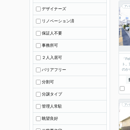
アパ
デザイナーズ
リノベーション済
保証人不要
事務所可
２人入居可
「F
ト。
バリアフリー
のか
分割可
分譲タイプ
アパ
管理人常駐
眺望良好