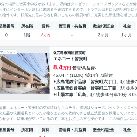
8分の場所に皆実小学校があります。収納はクロゼット・シューズボックスなどが
わずにインターホン越しに来訪者を確認できるので、トラブル回避にも防犯対策に
の物件です。転居先に住み心地も良いこちらの賃貸物件。充実した新生活を過ごしま
部屋番号
所在階
賃料
管理費・共益費
敷金/保証金
礼金
7
０
1階
-
2ヶ月
1ヶ月
万円
マンション
広島市南区
皆実町
エネコート皆実町
8.4
万円
管理/共益費-
45.04㎡ (1LDK) /築14年 /3階建
広島電鉄宇品線
「
皆実町六丁目
」駅 徒歩
広島電鉄皆実線
「
皆実町二丁目
」駅 徒歩
山陽本線
「
広島
」駅 徒歩40分車10分 3.0
情報：エネコート皆実町の空室情報ならコチラ。収納はシューズボックス・クロゼ
化粧品や洗面道具といった小物をまとめて収納できる独立洗面台を採用しています
らせます。駐車場が空いているので、車をお持ちの方も安心です。この物件はバルコ
部屋番号
所在階
賃料
管理費・共益費
敷金/保証金
礼金