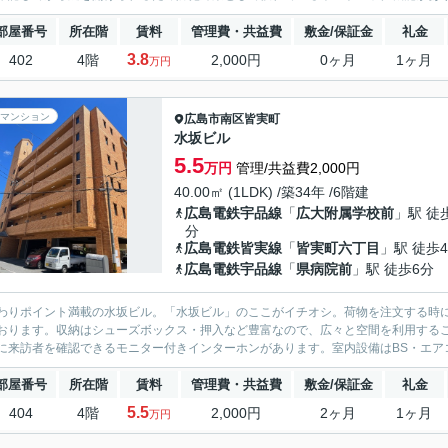
部屋番号
所在階
賃料
管理費・共益費
敷金/保証金
礼金
3.8
402
4階
2,000円
0ヶ月
1ヶ月
万円
マンション
広島市南区
皆実町
水坂ビル
5.5
万円
管理/共益費2,000円
40.00㎡ (1LDK) /築34年 /6階建
広島電鉄宇品線
「
広大附属学校前
」駅 徒
分
広島電鉄皆実線
「
皆実町六丁目
」駅 徒歩
広島電鉄宇品線
「
県病院前
」駅 徒歩6分
わりポイント満載の水坂ビル。「水坂ビル」のここがイチオシ。荷物を注文する時
おります。収納はシューズボックス・押入など豊富なので、広々と空間を利用する
に来訪者を確認できるモニター付きインターホンがあります。室内設備はBS・エアコ
部屋番号
所在階
賃料
管理費・共益費
敷金/保証金
礼金
5.5
404
4階
2,000円
2ヶ月
1ヶ月
万円