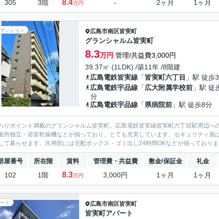
8.4
305
3階
-
2ヶ月
1ヶ月
万円
マンション
広島市南区
皆実町
グランシャルム皆実町
8.3
万円
管理/共益費3,000円
39.37㎡ (1LDK) /築11年 /8階建
広島電鉄皆実線
「
皆実町六丁目
」駅 徒歩
広島電鉄宇品線
「
広大附属学校前
」駅 徒
分
広島電鉄宇品線
「
県病院前
」駅 徒歩8分
わりポイント満載のグランシャルム皆実町。広島電鉄皆実線皆実町六丁目駅周辺へ
面所独立・浴室乾燥機などが揃っており、とても充実しています。セキュリティ面は
して暮らせます。共用部には宅配ボックス・ゴミ出し24時間OKなどが揃っておりま
部屋番号
所在階
賃料
管理費・共益費
敷金/保証金
礼金
8.3
102
1階
3,000円
1ヶ月
1ヶ月
万円
ート
広島市南区
皆実町
皆実町アパート