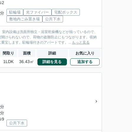
歩2
駐輪場
光ファイバー
宅配ボックス
4分
敷地内ごみ置き場
公共下水
。室内設備は洗面所独立・浴室乾燥機などが揃っているので、
ば開けられないので、荷物の盗難防止にもつながります。収納
重宝します。駐輪場付きのアパートです。...
もっと見る
間取り
面積
詳細
お気に入り
1LDK
36.43㎡
詳細を見る
追加する
4分
6分
歩9
公共下水