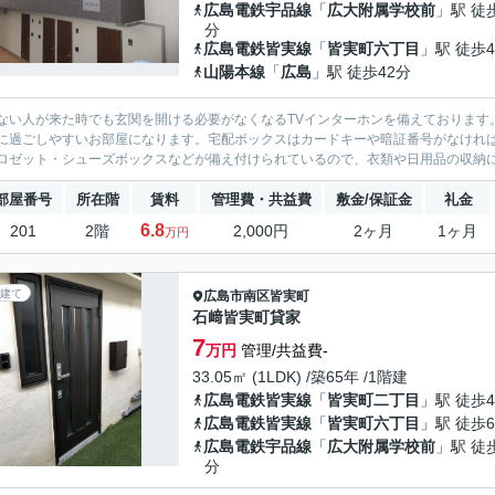
広島電鉄宇品線
「
広大附属学校前
」駅 徒
分
広島電鉄皆実線
「
皆実町六丁目
」駅 徒歩
山陽本線
「
広島
」駅 徒歩42分
ない人が来た時でも玄関を開ける必要がなくなるTVインターホンを備えております
に過ごしやすいお部屋になります。宅配ボックスはカードキーや暗証番号がなけれ
ロゼット・シューズボックスなどが備え付けられているので、衣類や日用品の収納に
部屋番号
所在階
賃料
管理費・共益費
敷金/保証金
礼金
6.8
201
2階
2,000円
2ヶ月
1ヶ月
万円
建て
広島市南区
皆実町
石﨑皆実町貸家
7
万円
管理/共益費-
33.05㎡ (1LDK) /築65年 /1階建
広島電鉄皆実線
「
皆実町二丁目
」駅 徒歩
広島電鉄皆実線
「
皆実町六丁目
」駅 徒歩
広島電鉄宇品線
「
広大附属学校前
」駅 徒
分