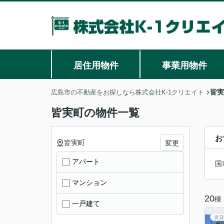
居住用物件
事業用物件
皆実
広島市の不動産をお探しなら株式会社K-1クリエイト
皆実町の物件一覧
お
皆実町
変更
アパート
国
マンション
20
棟
一戸建て
賃貸