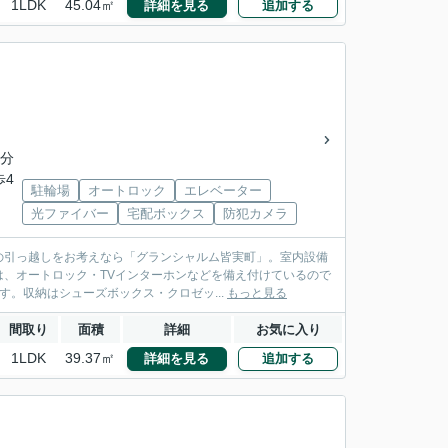
1LDK
45.04㎡
詳細を見る
追加する
3分
歩4
駐輪場
オートロック
エレベーター
光ファイバー
宅配ボックス
防犯カメラ
の引っ越しをお考えなら「グランシャルム皆実町」。室内設備
、オートロック・TVインターホンなどを備え付けているので
す。収納はシューズボックス・クロゼッ...
もっと見る
間取り
面積
詳細
お気に入り
1LDK
39.37㎡
詳細を見る
追加する