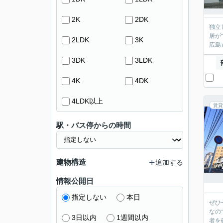
2K
2DK
独立
居が
2LDK
3K
広島
3DK
3LDK
4K
4DK
4LDK以上
賃貸
駅・バス停からの時間
建物構造
追加する
情報公開日
指定しない
本日
ぜひ
なの
3日以内
1週間以内
者を