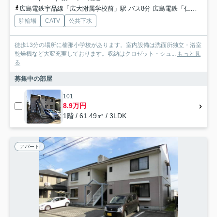
広島電鉄宇品線「広大附属学校前」駅 バス8分 広島電鉄「仁保沖町」 停歩16分
駐輪場
CATV
公共下水
徒歩13分の場所に楠那小学校があります。室内設備は洗面所独立・浴室
乾燥機など大変充実しております。収納はクロゼット・シュ...
もっと見
る
募集中の部屋
101
8.9万円
1階 / 61.49㎡ / 3LDK
アパート