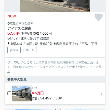
NEW
広島市南区仁保南
ディアス仁保南
6.5
万円
管理/共益費4,000円
54.45㎡ (3DK) /築33年 /2階建
山陽本線「向洋」駅 徒歩29分
広島電鉄宇品線「宇品二丁目」駅 徒歩41分
駐輪場
公共下水
歩いて6分のところに広島県警察本部 広島南警察署 仁保交番がありま
す。収納はクロゼット・シューズボックスなどが備え付けら...
もっと見
る
募集中の部屋
202
6.5万円
2階 / 54.45㎡ / 3DK