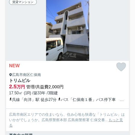
賃貸マンション
NEW
広島市南区仁保南
トリムビル
2.5
万円
管理/共益費2,000円
17.50㎡ (1R) /築33年 /3階建
呉線「向洋」駅 徒歩27分
バス「仁保南１番」バス停下車 徒歩2分
広島市南区エリアでの住まいなら、住み心地も快適な「トリムビル」は
いかがでしょうか。広島県警察本部 広島南警察署 仁保交番...
もっと見
る