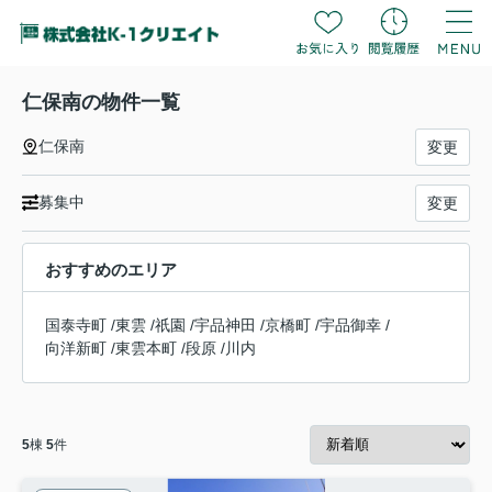
仁保南の物件一覧
仁保南
変更
募集中
変更
おすすめのエリア
国泰寺町
/
東雲
/
祇園
/
宇品神田
/
京橋町
/
宇品御幸
/
向洋新町
/
東雲本町
/
段原
/
川内
5
棟
5
件