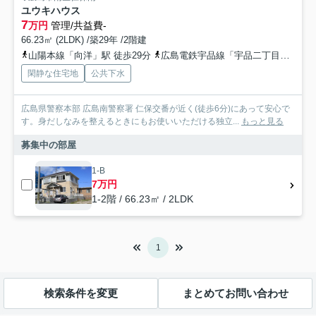
ユウキハウス
7
万円
管理/共益費-
66.23㎡ (2LDK) /築29年 /2階建
山陽本線「向洋」駅 徒歩29分
広島電鉄宇品線「宇品二丁目」駅 徒歩43分
閑静な住宅地
公共下水
広島県警察本部 広島南警察署 仁保交番が近く(徒歩6分)にあって安心で
す。身だしなみを整えるときにもお使いいただける独立...
もっと見る
募集中の部屋
1-B
7万円
1-2階 / 66.23㎡ / 2LDK
1
検索条件を変更
まとめてお問い合わせ