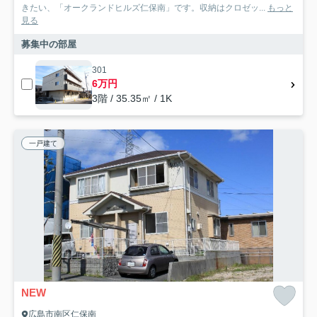
きたい、「オークランドヒルズ仁保南」です。収納はクロゼッ...
もっと
見る
募集中の部屋
301
6万円
3階 / 35.35㎡ / 1K
一戸建て
NEW
広島市南区仁保南