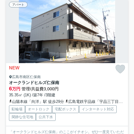
アパート
NEW
広島市南区仁保南
オークランドヒルズ仁保南
6
万円
管理/共益費3,000円
35.35㎡ (1K) /築7年 /3階建
山陽本線「向洋」駅 徒歩29分
広島電鉄宇品線「宇品三丁目」駅 徒歩48分
駐輪場
オートロック
宅配ボックス
インターネット対応
閑静な住宅地
公共下水
「オークランドヒルズ仁保南」のここがイチオシ。ぜひ一度見ていただ