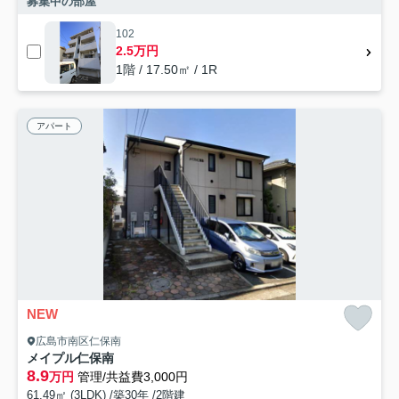
募集中の部屋
102
2.5万円
1階 / 17.50㎡ / 1R
アパート
NEW
広島市南区仁保南
メイプル仁保南
8.9
万円
管理/共益費3,000円
61.49㎡ (3LDK) /築30年 /2階建