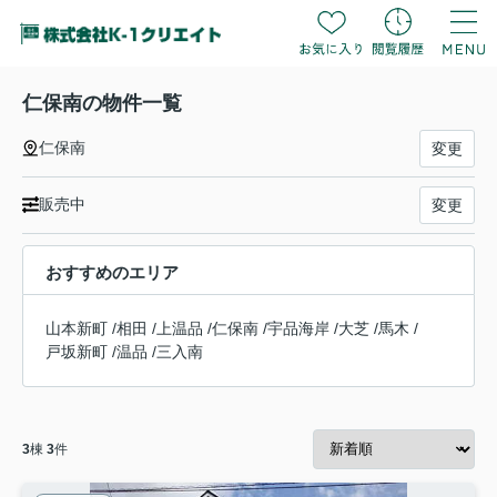
仁保南の物件一覧
仁保南
変更
販売中
変更
おすすめのエリア
山本新町
/
相田
/
上温品
/
仁保南
/
宇品海岸
/
大芝
/
馬木
/
戸坂新町
/
温品
/
三入南
3
棟
3
件