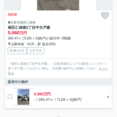
NEW
広島市南区仁保南
南区仁保南2丁目中古戸建
5,560
万円
266.47㎡ (7LDK＋S(納戸)) /築31年 /3階建
山陽本線「向洋」駅 徒歩29分
駐車2台可
公共下水
「南区仁保南2丁目中古戸建」：広島市南区エリアの新居にピッタリ！
捨てずに取っておきたい物も、大容量の納戸なら収納しておけ...
もっと
見る
販売中の物件
5,560万円
- / 266.47㎡ / 7LDK＋S(納戸)