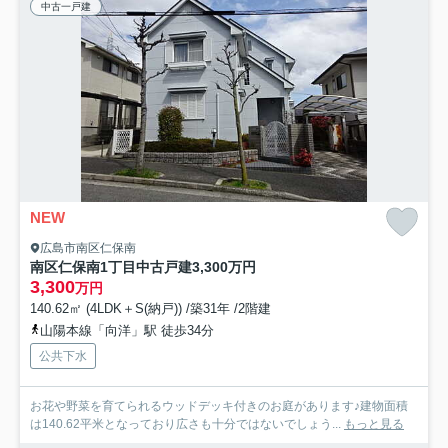
中古一戸建
NEW
広島市南区仁保南
南区仁保南1丁目中古戸建3,300万円
3,300
万円
140.62㎡ (4LDK＋S(納戸)) /築31年 /2階建
山陽本線「向洋」駅 徒歩34分
公共下水
お花や野菜を育てられるウッドデッキ付きのお庭があります♪建物面積
は140.62平米となっており広さも十分ではないでしょう...
もっと見る