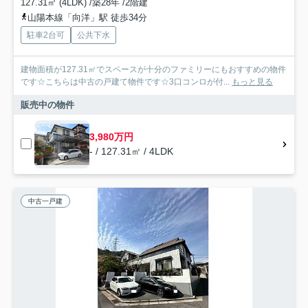
127.31㎡ (4LDK) /築28年 /2階建
山陽本線「向洋」駅 徒歩34分
駐車2台可
公共下水
建物面積が127.31㎡でスペースが十分のファミリーにもおすすめの物件
です☆こちらは中古の戸建て物件です☆3口コンロが付...
もっと見る
販売中の物件
3,980万円
- / 127.31㎡ / 4LDK
中古一戸建