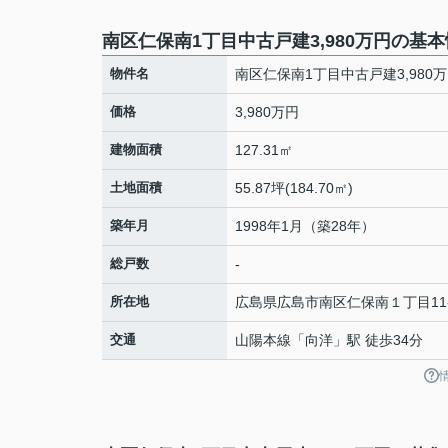
南区仁保南1丁目中古戸建3,980万円の基
物件名
南区仁保南1丁目中古戸建3,980
価格
3,980万円
建物面積
127.31㎡
土地面積
55.87坪(184.70㎡)
築年月
1998年1月（築28年）
総戸数
-
所在地
広島県
広島市南区
仁保南
１丁目11
交通
山陽本線
「
向洋
」駅 徒歩34分