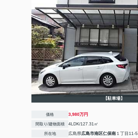
【駐車場】
3,980万円
価格
4LDK/127.31㎡
間取り/建物面積
広島県
広島市南区
仁保南
１丁目11-5
所在地