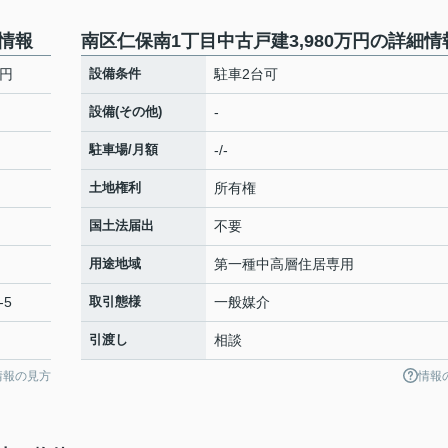
本情報
南区仁保南1丁目中古戸建3,980万円の詳細情
万円
設備条件
駐車2台可
設備(その他)
-
駐車場/月額
-/-
土地権利
所有権
国土法届出
不要
用途地域
第一種中高層住居専用
-5
取引態様
一般媒介
引渡し
相談
情報の見方
情報