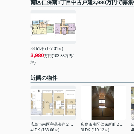
南区仁保南1丁目中古戸建3,980万円で募
38.51坪 (127.31㎡)
3,980
万円(103.35万円/
坪)
近隣の物件
広島市南区宇品海岸２丁目
広島市南区仁保新町２丁目
4LDK (163.66㎡)
3LDK (110.12㎡)
4