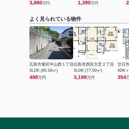
3,880
1,390
2
万円
万円
よく見られている物件
広島市東区中山西１丁目
広島市西区大芝２丁目
廿日
3LDK (85.58㎡)
3LDK (77.00㎡)
4DK＋
498
3,199
354
万円
万円