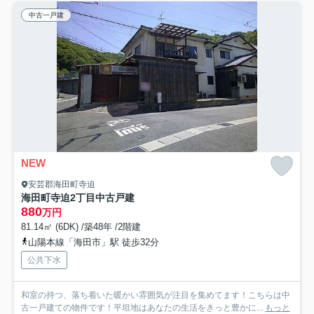
中古一戸建
NEW
安芸郡海田町寺迫
海田町寺迫2丁目中古戸建
880
万円
81.14㎡ (6DK) /築48年 /2階建
山陽本線「海田市」駅 徒歩32分
公共下水
和室の持つ、落ち着いた暖かい雰囲気が注目を集めてます！こちらは中
古一戸建ての物件です！平坦地はあなたの生活をきっと豊かに...
もっと