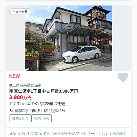
中古一戸建
NEW
広島市南区仁保南
南区仁保南1丁目中古戸建3,980万円
3,980
万円
127.31㎡ (4LDK) /築28年 /2階建
山陽本線「向洋」駅 徒歩34分
駐車2台可
公共下水
建物面積が127.31㎡でスペースが十分のファミリーにもおすすめの物件