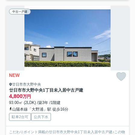
中古一戸建
NEW
廿日市市大野中央
廿日市市大野中央1丁目未入居中古戸建
4,800
万円
93.00㎡ (2LDK) /築3年 /1階建
山陽本線「大野浦」駅 徒歩16分
駐車2台可
公共下水
こだわりポイント満載の廿日市市大野中央1丁目未入居中古戸建♪この物