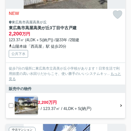
NEW
東広島市高屋高美が丘
東広島市高屋高美が丘3丁目中古戸建
2,200
万円
123.37㎡ (4LDK＋S(納戸)) /築33年 /2階建
山陽本線「西高屋」駅 徒歩20分
公共下水
徒歩7分の場所に東広島市立高美が丘小学校があります！日常生活で利
用頻度の高い水回りだからこそ、使い勝手のいいシステムキッ...
もっと
見る
販売中の物件
2,200万円
- / 123.37㎡ / 4LDK＋S(納戸)
中古マンション