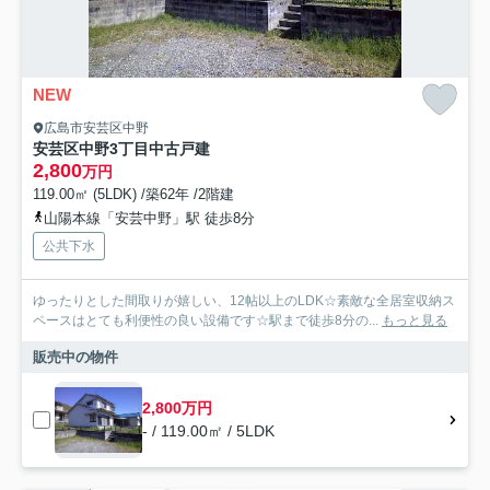
NEW
広島市安芸区中野
安芸区中野3丁目中古戸建
2,800
万円
119.00㎡ (5LDK) /築62年 /2階建
山陽本線「安芸中野」駅 徒歩8分
公共下水
ゆったりとした間取りが嬉しい、12帖以上のLDK☆素敵な全居室収納ス
ペースはとても利便性の良い設備です☆駅まで徒歩8分の...
もっと見る
販売中の物件
2,800万円
- / 119.00㎡ / 5LDK