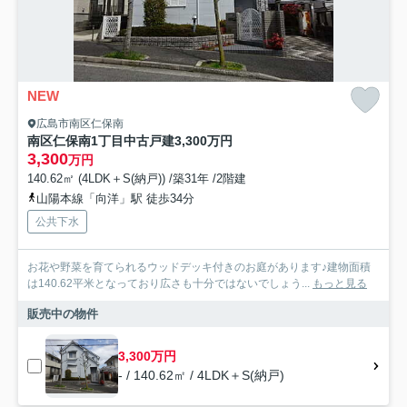
NEW
広島市南区仁保南
南区仁保南1丁目中古戸建3,300万円
3,300
万円
140.62㎡ (4LDK＋S(納戸)) /築31年 /2階建
山陽本線「向洋」駅 徒歩34分
公共下水
お花や野菜を育てられるウッドデッキ付きのお庭があります♪建物面積
は140.62平米となっており広さも十分ではないでしょう...
もっと見る
販売中の物件
3,300万円
- / 140.62㎡ / 4LDK＋S(納戸)