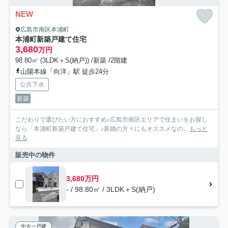
NEW
広島市南区本浦町
本浦町新築戸建て住宅
3,680
万円
98.80㎡ (3LDK＋S(納戸)) /新築 /2階建
山陽本線「向洋」駅 徒歩24分
公共下水
新築
こだわりで選びたい方におすすめ♪広島市南区エリアで住まいをお探し
なら「本浦町新築戸建て住宅」♪新婚の方々にもオススメなの...
もっと
見る
販売中の物件
3,680万円
- / 98.80㎡ / 3LDK＋S(納戸)
中古一戸建