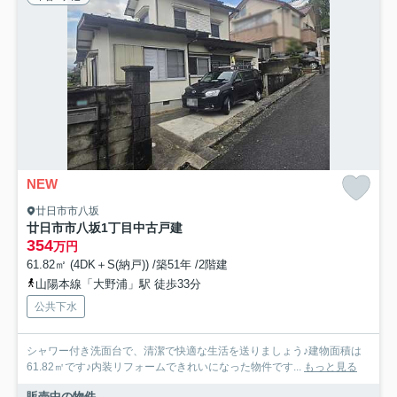
NEW
廿日市市八坂
廿日市市八坂1丁目中古戸建
354
万円
61.82㎡ (4DK＋S(納戸)) /築51年 /2階建
山陽本線「大野浦」駅 徒歩33分
公共下水
シャワー付き洗面台で、清潔で快適な生活を送りましょう♪建物面積は
61.82㎡です♪内装リフォームできれいになった物件です...
もっと見る
販売中の物件