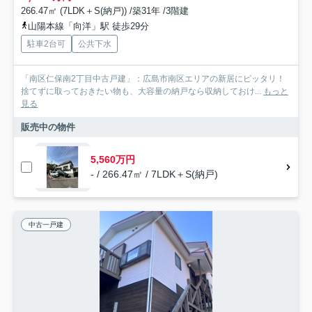
266.47㎡ (7LDK＋S(納戸)) /築31年 /3階建
山陽本線「向洋」駅 徒歩29分
駐車2台可
公共下水
「南区仁保南2丁目中古戸建」：広島市南区エリアの新居にピッタリ！
捨てずに取っておきたい物も、大容量の納戸なら収納しておけ...
もっと
見る
販売中の物件
5,560万円
- / 266.47㎡ / 7LDK＋S(納戸)
中古一戸建