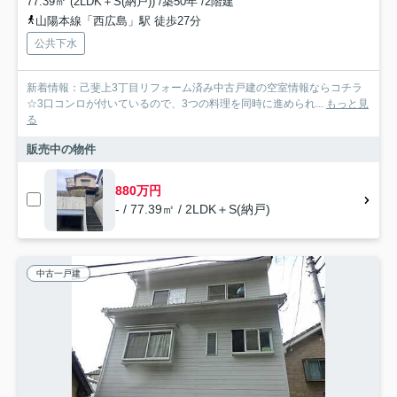
77.39㎡ (2LDK＋S(納戸)) /築50年 /2階建
山陽本線「西広島」駅 徒歩27分
公共下水
新着情報：己斐上3丁目リフォーム済み中古戸建の空室情報ならコチラ
☆3口コンロが付いているので、3つの料理を同時に進められ...
もっと見
る
販売中の物件
880万円
- / 77.39㎡ / 2LDK＋S(納戸)
中古一戸建