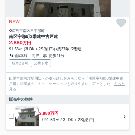
NEW
広島市南区日宇那町
南区宇那町3階建中古戸建
2,880
万円
91.53㎡ (3LDK＋2S(納戸)) /築37年 /2階建
山陽本線「向洋」駅 徒歩41分
駐車2台可
公共下水
山陽本線向洋駅周辺への引っ越しをお考えなら「南区宇那町3階建中古
戸建」◎家族のコミュニケーションも取りやすい、広々とした...
もっと
見る
販売中の物件
2,880万円
- / 91.53㎡ / 3LDK＋2S(納戸)