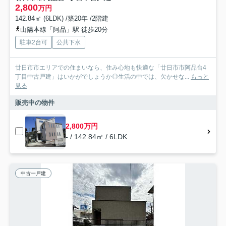
2,800
万円
142.84㎡ (6LDK) /築20年 /2階建
山陽本線「阿品」駅 徒歩20分
駐車2台可
公共下水
廿日市市エリアでの住まいなら、住み心地も快適な「廿日市市阿品台4
丁目中古戸建」はいかがでしょうか◎生活の中では、欠かせな...
もっと
見る
販売中の物件
2,800万円
- / 142.84㎡ / 6LDK
中古一戸建