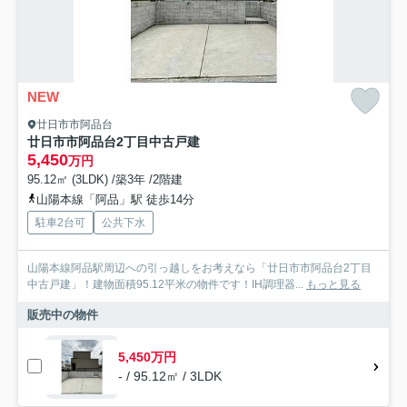
NEW
廿日市市阿品台
廿日市市阿品台2丁目中古戸建
5,450
万円
95.12㎡ (3LDK) /築3年 /2階建
山陽本線「阿品」駅 徒歩14分
駐車2台可
公共下水
山陽本線阿品駅周辺への引っ越しをお考えなら「廿日市市阿品台2丁目
中古戸建」！建物面積95.12平米の物件です！IH調理器...
もっと見る
販売中の物件
5,450万円
- / 95.12㎡ / 3LDK