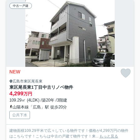
中古一戸建
NEW
広島市東区尾長東
東区尾長東1丁目中古リノベ物件
4,299
万円
109.29㎡ (4LDK) /築20年 /3階建
山陽本線「広島」駅 徒歩20分
公共下水
建物面積109.29平米で広々している物件です！価格が4,299万円の物件
はこちらです！こちらは中古の戸建て物件です！来...
もっと見る