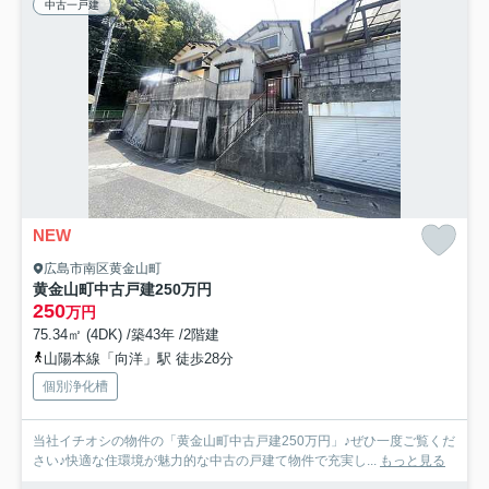
中古一戸建
NEW
広島市南区黄金山町
黄金山町中古戸建250万円
250
万円
75.34㎡ (4DK) /築43年 /2階建
山陽本線「向洋」駅 徒歩28分
個別浄化槽
当社イチオシの物件の「黄金山町中古戸建250万円」♪ぜひ一度ご覧くだ
さい♪快適な住環境が魅力的な中古の戸建て物件で充実し...
もっと見る