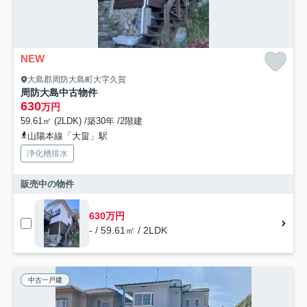
NEW
大島郡周防大島町大字久賀
周防大島中古物件
630
万円
59.61㎡ (2LDK) /築30年 /2階建
山陽本線「大畠」駅
浄化槽排水
販売中の物件
630万円
- / 59.61㎡ / 2LDK
中古一戸建