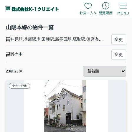
山陽本線の物件一覧
神戸駅,兵庫駅,和田岬駅,新長田駅,鷹取駅,須磨海浜公園駅,須磨駅,塩屋駅,垂水駅,舞子駅,朝霧駅,明石駅,西明石駅,大久保駅,魚住駅,土山駅,東加古川駅,加古川駅,宝殿駅,曽根駅,ひめじ別所駅,御着駅,東姫路駅,姫路駅,手柄山平和公園駅,英賀保駅,はりま勝原駅,網干駅,竜野駅,相生駅,有年駅,上郡駅,三石駅,吉永駅,和気駅,熊山駅,万富駅,瀬戸駅,上道駅,東岡山駅,高島駅,西川原駅,岡山駅,北長瀬駅,庭瀬駅,中庄駅,倉敷駅,西阿知駅,新倉敷駅,金光駅,鴨方駅,里庄駅,笠岡駅,大門駅,東福山駅,福山駅,備後赤坂駅,松永駅,東尾道駅,尾道駅,糸崎駅,三原駅,本郷駅,河内駅,入野駅,白市駅,西高屋駅,西条駅,寺家駅,八本松駅,瀬野駅,中野東駅,安芸中野駅,海田市駅,向洋駅,天神川駅,広島駅,新白島駅,横川駅,西広島駅,新井口駅,五日市駅,廿日市駅,宮内串戸駅,阿品駅,宮島口駅,前空駅,大野浦駅,玖波駅,大竹駅,和木駅,岩国駅,南岩国駅,藤生駅,通津駅,由宇駅,神代駅,大畠駅,柳井港駅,柳井駅,田布施駅,岩田駅,島田駅,光駅,下松駅,櫛ケ浜駅,徳山駅,新南陽駅,福川駅,戸田駅,富海駅,防府駅,大道駅,四辻駅,新山口駅,嘉川駅,本由良駅,厚東駅,宇部駅,小野田駅,厚狭駅,埴生駅,小月駅,長府駅,新下関駅,幡生駅,下関駅,門司駅
変更
販売中
変更
23
棟
23
件
中古一戸建