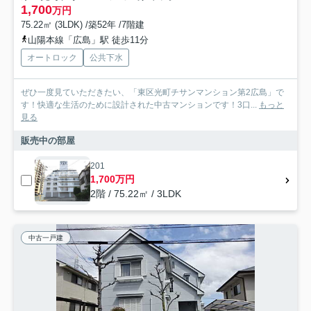
1,700
万円
75.22㎡ (3LDK) /築52年 /7階建
山陽本線「広島」駅 徒歩11分
オートロック
公共下水
ぜひ一度見ていただきたい、「東区光町チサンマンション第2広島」で
す！快適な生活のために設計された中古マンションです！3口...
もっと
見る
販売中の部屋
201
1,700万円
2階 / 75.22㎡ / 3LDK
中古一戸建