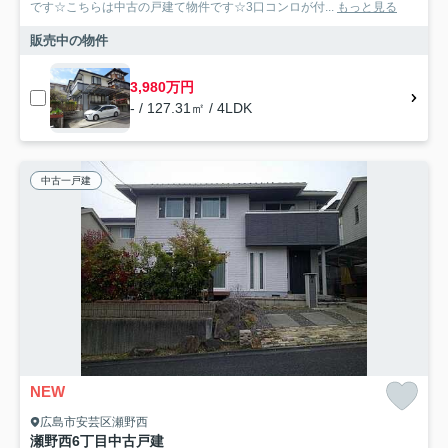
です☆こちらは中古の戸建て物件です☆3口コンロが付...
もっと見る
販売中の物件
3,980万円
- / 127.31㎡ / 4LDK
中古一戸建
NEW
広島市安芸区瀬野西
瀬野西6丁目中古戸建