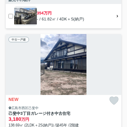
354万円
- / 61.82㎡ / 4DK＋S(納戸)
中古一戸建
NEW
広島市西区己斐中
己斐中3丁目ガレージ付き中古住宅
3,180
万円
138.69㎡ (2LDK＋2S(納戸)) /築45年 /2階建