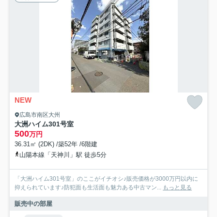
NEW
広島市南区大州
大洲ハイム301号室
500
万円
36.31㎡ (2DK) /築52年 /6階建
山陽本線「天神川」駅 徒歩5分
「大洲ハイム301号室」のここがイチオシ♪販売価格が3000万円以内に
抑えられています♪防犯面も生活面も魅力ある中古マン...
もっと見る
販売中の部屋