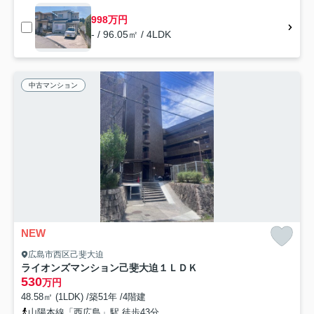
998万円
- / 96.05㎡ / 4LDK
中古マンション
NEW
広島市西区己斐大迫
ライオンズマンション己斐大迫１ＬＤＫ
530
万円
48.58㎡ (1LDK) /築51年 /4階建
山陽本線「西広島」駅 徒歩43分