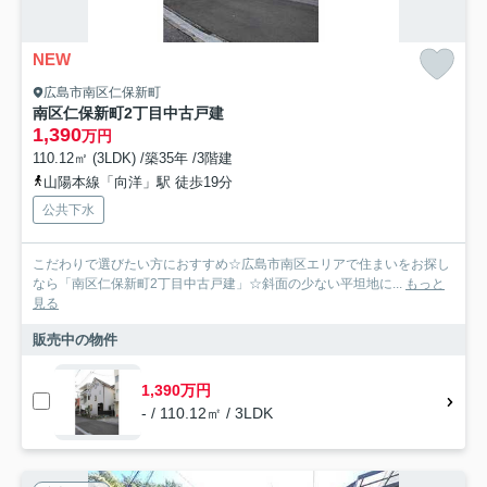
NEW
広島市南区仁保新町
南区仁保新町2丁目中古戸建
1,390
万円
110.12㎡ (3LDK) /築35年 /3階建
山陽本線「向洋」駅 徒歩19分
公共下水
こだわりで選びたい方におすすめ☆広島市南区エリアで住まいをお探し
なら「南区仁保新町2丁目中古戸建」☆斜面の少ない平坦地に...
もっと
見る
販売中の物件
1,390万円
- / 110.12㎡ / 3LDK