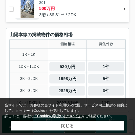
301
500万円
3階 / 36.31㎡ / 2DK
山陽本線の掲載物件の価格相場
価格相場
募集件数
-
-
1R～1K
530万円
1件
1DK～1LDK
1998万円
5件
2K～2LDK
2825万円
6件
3K～3LDK
2492.8万円
11件
4K～4LDK以上
当サイトでは、お客様の当サイト利用状況把握、サービス向上検討を目的と
して、クッキー（Cookie）を使用しています。
詳しくは、当社の
「Cookieの取扱いについて」
をご確認ください。
閉じる
検索条件を変更
まとめてお問い合わせ
1
売却査定
来店予約
ログイン
会員登録