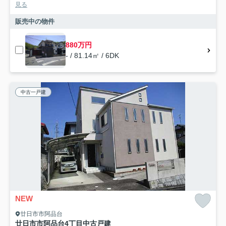
見る
販売中の物件
880万円
- / 81.14㎡ / 6DK
中古一戸建
NEW
廿日市市阿品台
廿日市市阿品台4丁目中古戸建