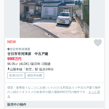
NEW
廿日市市河津原
廿日市市河津原 中古戸建
998
万円
96.05㎡ (4LDK) /築33年 /2階建
山陽本線「前空」駅 徒歩246分
駐車2台可
個別浄化槽
寝室・食事様々なことにお使いいただける和室あり☆中古の戸建て物件
のご紹介☆オススメの好条件の購入価格998万円の物件です...
もっと見
る
販売中の物件