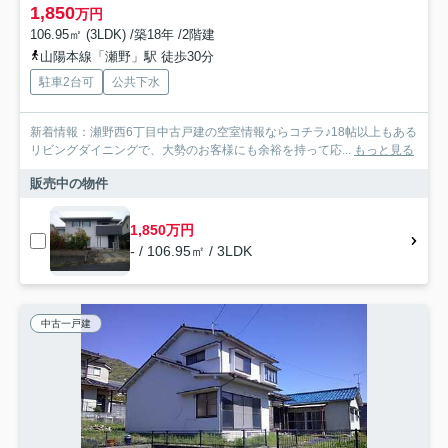
1,850
万円
106.95㎡ (3LDK) /築18年 /2階建
山陽本線「瀬野」駅 徒歩30分
駐車2台可
公共下水
新着情報：瀬野西6丁目中古戸建の空室情報ならコチラ♪18帖以上もある
リビングダイニングで、大勢のお客様にも余裕を持って応...
もっと見る
販売中の物件
1,850万円
- / 106.95㎡ / 3LDK
中古一戸建