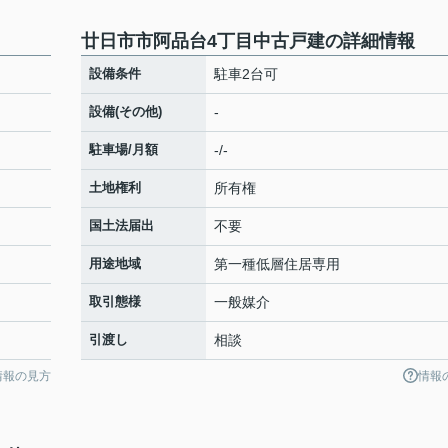
廿日市市阿品台4丁目中古戸建の詳細情報
設備条件
駐車2台可
設備(その他)
-
駐車場/月額
-/-
土地権利
所有権
国土法届出
不要
用途地域
第一種低層住居専用
取引態様
一般媒介
引渡し
相談
情報の見方
情報