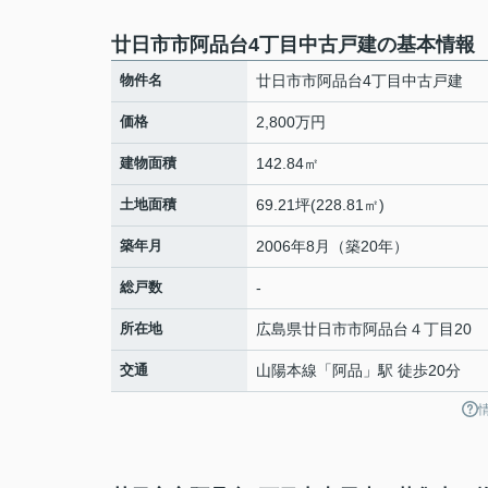
廿日市市阿品台4丁目中古戸建の基本情報
物件名
廿日市市阿品台4丁目中古戸建
価格
2,800万円
建物面積
142.84㎡
土地面積
69.21坪(228.81㎡)
築年月
2006年8月（築20年）
総戸数
-
所在地
広島県
廿日市市
阿品台
４丁目20
交通
山陽本線
「
阿品
」駅 徒歩20分