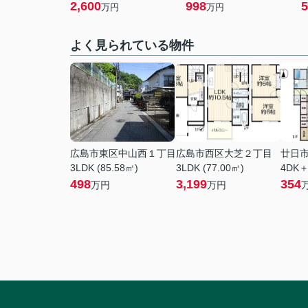
2,600
998
5
万円
万円
よく見られている物件
広島市東区中山西１丁目
広島市西区大芝２丁目
廿日
3LDK (85.58㎡)
3LDK (77.00㎡)
4DK＋
498
3,199
354
万円
万円