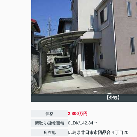
【外観】
2,800万円
価格
6LDK/142.84㎡
間取り/建物面積
広島県
廿日市市
阿品台
４丁目20
所在地