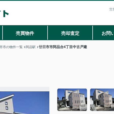
営
売買物件
売却査定
お問
廿日市市阿品台4丁目中古戸建
市市の物件一覧
阿品駅