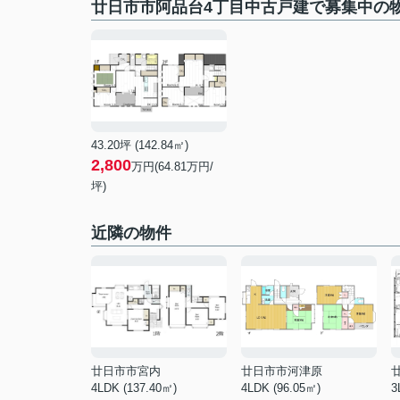
廿日市市阿品台4丁目中古戸建で募集中の
43.20坪 (142.84㎡)
2,800
万円(64.81万円/
坪)
近隣の物件
廿日市市宮内
廿日市市河津原
4LDK (137.40㎡)
4LDK (96.05㎡)
3