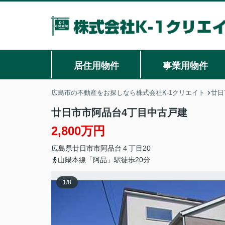
居住用物件
事業用物件
広島市の不動産をお探しなら株式会社K-1クリエイト
廿日
廿日市市阿品台4丁目中古戸建
2,800万円
広島県
廿日市市
阿品台
４丁目20
山陽本線「阿品」駅徒歩20分
1
/
8