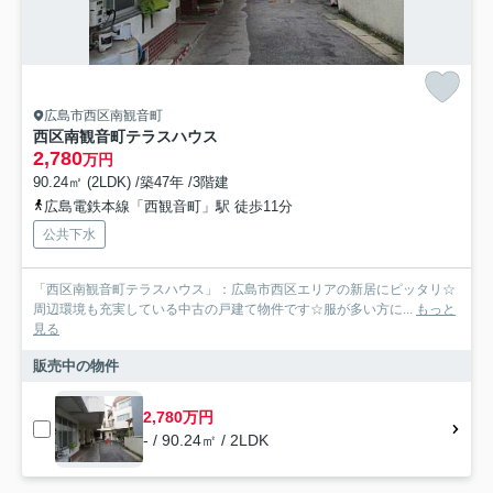
広島市西区南観音町
西区南観音町テラスハウス
2,780
万円
90.24㎡ (2LDK) /築47年 /3階建
広島電鉄本線「西観音町」駅 徒歩11分
公共下水
「西区南観音町テラスハウス」：広島市西区エリアの新居にピッタリ☆
周辺環境も充実している中古の戸建て物件です☆服が多い方に...
もっと
見る
販売中の物件
2,780万円
- / 90.24㎡ / 2LDK