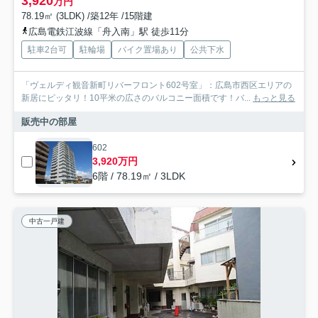
3,920
万円
78.19㎡ (3LDK) /築12年 /15階建
広島電鉄江波線「舟入南」駅 徒歩11分
駐車2台可
駐輪場
バイク置場あり
公共下水
「ヴェルディ観音新町リバーフロント602号室」：広島市西区エリアの
新居にピッタリ！10平米の広さのバルコニー面積です！バ...
もっと見る
販売中の部屋
602
3,920万円
6階 / 78.19㎡ / 3LDK
中古一戸建