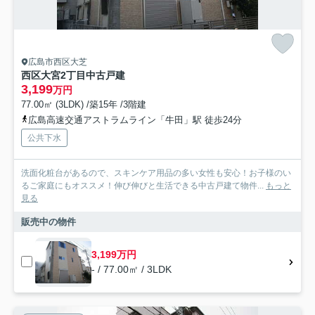
広島市西区大芝
西区大宮2丁目中古戸建
3,199
万円
77.00㎡ (3LDK) /築15年 /3階建
広島高速交通アストラムライン「牛田」駅 徒歩24分
公共下水
洗面化粧台があるので、スキンケア用品の多い女性も安心！お子様のい
るご家庭にもオススメ！伸び伸びと生活できる中古戸建て物件...
もっと
見る
販売中の物件
3,199万円
- / 77.00㎡ / 3LDK