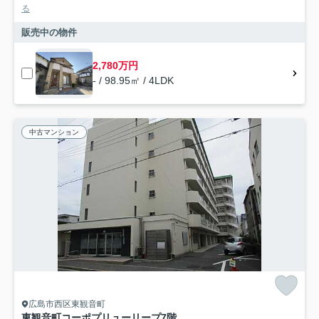
る
販売中の物件
2,780万円
- / 98.95㎡ / 4LDK
中古マンション
広島市西区東観音町
東観音町コーポプリューリープ7階