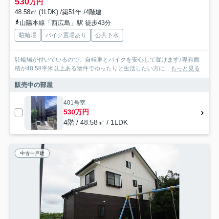
530
万円
48.58㎡ (1LDK) /築51年 /4階建
山陽本線「西広島」駅 徒歩43分
駐輪場
バイク置場あり
公共下水
駐輪場が付いているので、自転車とバイクを安心して置けます♪専有面
積が48.58平米以上ある物件でゆったりと生活したい方に...
もっと見る
販売中の部屋
401号室
530万円
4階 / 48.58㎡ / 1LDK
中古一戸建