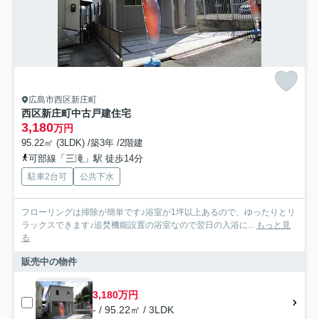
広島市西区新庄町
西区新庄町中古戸建住宅
3,180
万円
95.22㎡ (3LDK) /築3年 /2階建
可部線「三滝」駅 徒歩14分
駐車2台可
公共下水
フローリングは掃除が簡単です♪浴室が1坪以上あるので、ゆったりとリ
ラックスできます♪追焚機能設置の浴室なので翌日の入浴に...
もっと見
る
販売中の物件
3,180万円
- / 95.22㎡ / 3LDK