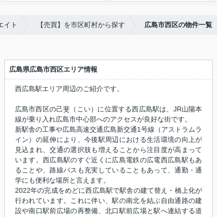
エイト
【売買】を市区町村から探す
広島市西区の物件一覧
広島県広島市西区エリア情報
西広島駅エリア周辺のご紹介です。
広島市西区の己斐（こい）に位置する西広島駅は、JR山陽本
線が乗り入れ広島市中心部へのアクセスが良好な街です。
新駅舎の工事や広島高速交通広島新交通1号線（アストラムラ
イン）の延伸により、今後駅周辺における生活環境の向上が
見込まれ、交通の選択肢も増えることから注目度が高まって
います。西広島駅のすぐ近くに広島電鉄の広電西広島駅もあ
ることや、路線バスも充実していることもあって、通勤・通
学にも便利な場所と言えます。
2022年の完成をめどに西広島駅で駅舎の建て替え・橋上化が
行われています。これに伴い、駅の南北を結ぶ自由通路の建
設や南口駅前広場の再整備、北口駅前広場と駅へ連結する道