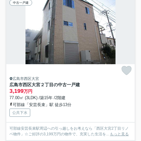
中古一戸建
広島市西区大宮
広島市西区大宮２丁目の中古一戸建
3,199
万円
77.00㎡ (3LDK) /築15年 /2階建
可部線「安芸長束」駅 徒歩13分
公共下水
可部線安芸長束駅周辺への引っ越しをお考えなら「西区大宮2丁目リノ
ベ物件」☆ご好評の3,199万円の物件で、充実した生活を...
もっと見る