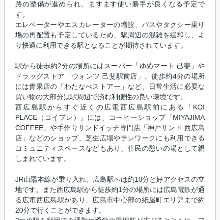
路の整備が進められ、ますます使い勝手が良くなる予定で
す。
エレベーターやエスカレーターの増設、バスやタクシー乗り
場の再配置も予定しているため、駅周辺の混雑を緩和し、よ
り快適に利用できる駅となることが期待されています。
駅から徒歩約2分の場所にはスーパー「ゆめマート 己斐」や
ドラッグストア「ウォンツ 己斐駅前店」、徒歩約4分の場所
には青果店の「わたなべストアー」など、日常生活に必要な
買い物の大部分は駅周辺で済む利便性の良い環境です。
西広島駅からすぐ近くの広電西広島駅前にある「KOI
PLACE（コイプレ）」には、コーヒーショップ「MIYAJIMA
COFFEE」や手作りサンドイッチ専門店「神戸サンド 西広島
店」などのショップ、芝生広場やテレワークにも利用できる
コミュニティスペースなどもあり、住民の憩いの場として親
しまれています。
JR山陽本線が乗り入れ、広島駅へは約10分と好アクセスの立
地です。また西広島駅から徒歩約1分の場所には広島電鉄が通
る広電西広島駅があり、広島市中心部の紙屋町エリアまで約
20分で行くことができます。