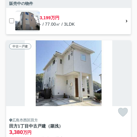
販売中の物件
3,199万円
- / 77.00㎡ / 3LDK
中古一戸建
広島市西区田方
田方1丁目中古戸建（築浅）
3,380
万円