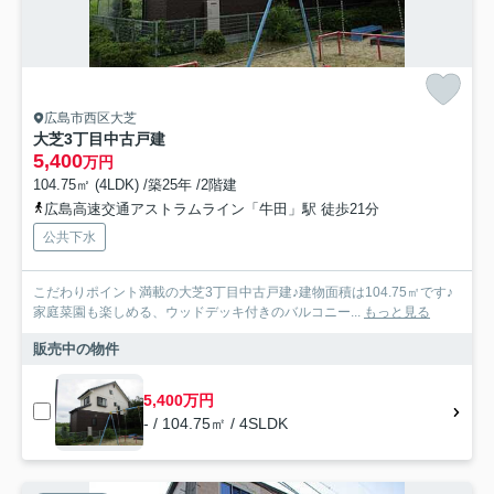
広島市西区大芝
大芝3丁目中古戸建
5,400
万円
104.75㎡ (4LDK) /築25年 /2階建
広島高速交通アストラムライン「牛田」駅 徒歩21分
公共下水
こだわりポイント満載の大芝3丁目中古戸建♪建物面積は104.75㎡です♪
家庭菜園も楽しめる、ウッドデッキ付きのバルコニー...
もっと見る
販売中の物件
5,400万円
- / 104.75㎡ / 4SLDK