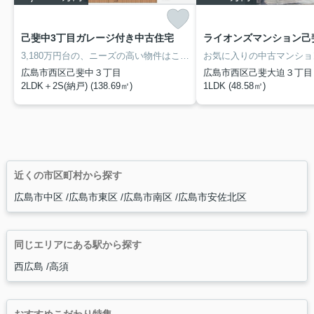
己斐中3丁目ガレージ付き中古住宅
3,180万円台の、ニーズの高い物件はこちらです。建物面積が138.69平米以上ある物件でゆったりと生活したい方にいかがでしょうか。TVインターホン付きなので、女性の方も安心です。駅まで歩いて行くことのできる、駅徒歩14分の物件です。広島市西区や山陽本線西広島付近での住まい探しなら、当社スタッフまでご連絡下さい。お客様に合った一戸建てをご紹介させていただきます。
広島市西区己斐中３丁目
広島市西区己斐大迫３丁目
2LDK＋2S(納戸) (138.69㎡)
1LDK (48.58㎡)
近くの市区町村から探す
広島市中区
広島市東区
広島市南区
広島市安佐北区
同じエリアにある駅から探す
西広島
高須
おすすめこだわり特集