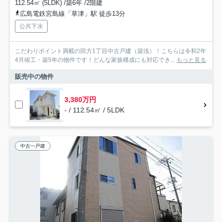
112.54㎡ (5LDK) /築6年 /2階建
広島電鉄宮島線「草津」駅 徒歩13分
公共下水
こだわりポイント満載の田方1丁目中古戸建（築浅）！こちらは令和2年
4月竣工・築5年の物件です！どんな家族構成にも対応でき...
もっと見る
販売中の物件
3,380万円
- / 112.54㎡ / 5LDK
中古一戸建