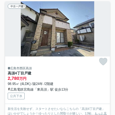
中古一戸建
広島市西区高須
高須4丁目戸建
2,780
万円
98.95㎡ (4LDK) /築24年 /2階建
広島電鉄宮島線「東高須」駅 徒歩13分
公共下水
新生活を失敗せず、スタートさせたいならこちらの「高須4丁目戸建」
はいかがでしょうか！ゆったりとした間取りが嬉しい、12帖...
もっと見