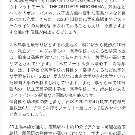
2つの駅を利用でき通勤や通学の選択肢が広がるとともに、ア
ウトレットモール「THE OUTLETS HIROSHIMA」方面など
へ向かうボン・バスや、八丁堀方面へ便利な広島バスなど路
線バスも充実。さらに、2028年以降には西広島駅までアスト
ラムラインの延伸が計画されていることもあり、今後ますま
す交通の利便性が向上するでしょう。
西広島駅を最寄り駅とする己斐地区、特に駅から徒歩約10分
の「私立ノートルダム清心中・高等学校」のある己斐東地区
は、旧来は高級住宅地として知られており、教育熱が高いエ
リアとされています。「私立ノートルダム清心中・高等学
校」は、中学校で高等学校の科目を一部導入するなど効率的
な学習を行い、2021年度入試では東京大学や京都大学といっ
た難関大学の合格者も出しています。また、駅から車で10分
圏内の「私立広島学院中学校・高等学校」は、姉妹校のある
フィリピンへの研修など国際交流も盛んです。
保育園や幼稚園の数も多く、西区の2021年4月現在の待機児
童数は0人。子育てを行うファミリー層にとって住みやすい街
と言えるでしょう。
JR山陽本線が通り、広島駅へも約10分でアクセス可能な西広
島駅。駅周辺の利便性が高いだけでなく、学力レベルの高い