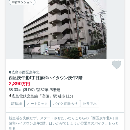
中古マンション
広島市西区庚午北
西区庚午北4丁目藤和ハイタウン庚午2階
2,890
万円
68.33㎡ (3LDK) /築32年 /5階建
広島電鉄宮島線「高須」駅 徒歩11分
駐輪場
オートロック
バイク置場あり
公共下水
新生活を失敗せず、スタートさせたいならこちらの「西区庚午北4丁目
藤和ハイタウン庚午2階」はいかがでしょうか◎愛車のバイク...
もっと
見る