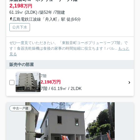
2,198
万円
61.19㎡ (2LDK) /築52年 /7階建
広島電鉄江波線「舟入町」駅 徒歩6分
公共下水
ぜひ一度見ていただきたい、「東観音町コーポプリューリープ7階」で
す！食器洗乾燥機は食後の家事の時間短縮に役立ちます！バル...
もっと
見る
販売中の部屋
7階
2,198万円
7階 / 61.19㎡ / 2LDK
中古一戸建