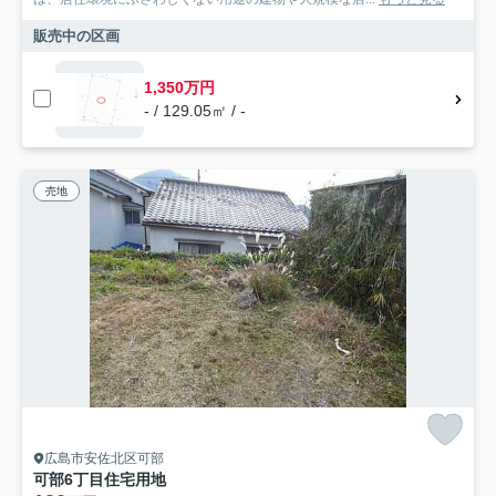
販売中の区画
1,350万円
- / 129.05㎡ / -
売地
広島市安佐北区可部
可部6丁目住宅用地