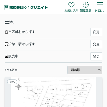
土地
市区町村から探す
変更
沿線・駅から探す
変更
販売中
変更
5
件
5
区画
売地