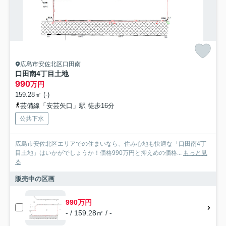
広島市安佐北区口田南
口田南4丁目土地
990
万円
159.28㎡ (-)
芸備線「安芸矢口」駅 徒歩16分
公共下水
広島市安佐北区エリアでの住まいなら、住み心地も快適な「口田南4丁
目土地」はいかがでしょうか！価格990万円と抑えめの価格...
もっと見
る
販売中の区画
990万円
- / 159.28㎡ / -