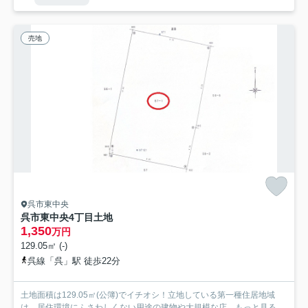
売地
呉市東中央
呉市東中央4丁目土地
1,350
万円
129.05㎡ (-)
呉線「呉」駅 徒歩22分
土地面積は129.05㎡(公簿)でイチオシ！立地している第一種住居地域
は、居住環境にふさわしくない用途の建物や大規模な店...
もっと見る