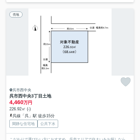
売地
呉市西中央
呉市西中央3丁目土地
4,460
万円
226.92㎡ (-)
呉線「呉」駅 徒歩15分
閑静な住宅地
公共下水
こだわりで選びたい方におすすめ。呉市エリアで住まいをお探しなら