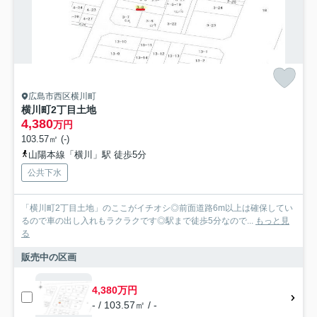
広島市西区横川町
横川町2丁目土地
4,380
万円
103.57㎡ (-)
山陽本線「横川」駅 徒歩5分
公共下水
「横川町2丁目土地」のここがイチオシ◎前面道路6m以上は確保してい
るので車の出し入れもラクラクです◎駅まで徒歩5分なので...
もっと見
る
販売中の区画
4,380万円
- / 103.57㎡ / -