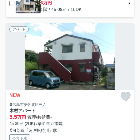
6万円
1階 / 45.09㎡ / 1LDK
アパート
NEW
広島市安佐北区三入
木村アパート
5.5
万円
管理/共益費-
45.30㎡ (2DK) /築31年 /2階建
可部線「河戸帆待川」駅
公共下水