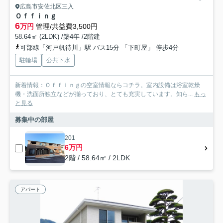
広島市安佐北区三入
Ｏｆｆｉｎｇ
6
万円
管理/共益費3,500円
58.64㎡ (2LDK) /築4年 /2階建
可部線「河戸帆待川」駅 バス15分 「下町屋」 停歩4分
駐輪場
公共下水
新着情報：Ｏｆｆｉｎｇの空室情報ならコチラ。室内設備は浴室乾燥
機・洗面所独立などが揃っており、とても充実しています。知ら...
もっ
と見る
募集中の部屋
201
6万円
2階 / 58.64㎡ / 2LDK
アパート