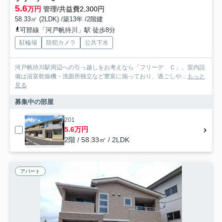
5.6
万円
管理/共益費2,300円
58.33㎡ (2LDK) /築13年 /2階建
可部線「河戸帆待川」駅 徒歩8分
駐輪場
防犯カメラ
公共下水
河戸帆待川駅周辺への引っ越しをお考えなら「フリーデ Ｃ」。室内設
備は浴室乾燥機・洗面所独立など豊富に揃っており、過ごしや...
もっと
見る
募集中の部屋
201
5.6万円
2階 / 58.33㎡ / 2LDK
アパート