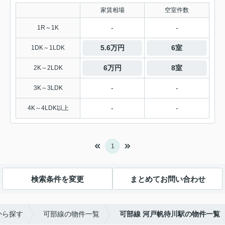
家賃相場
空室件数
-
-
1R～1K
5.6万円
6室
1DK～1LDK
6万円
8室
2K～2LDK
-
-
3K～3LDK
-
-
4K～4LDK以上
1
検索条件を変更
まとめてお問い合わせ
から探す
可部線の物件一覧
可部線 河戸帆待川駅の物件一覧