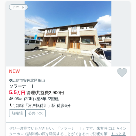
アパート
NEW
広島市安佐北区亀山
ソラーナ Ⅰ
5.5
万円
管理/共益費2,900円
46.06㎡ (2DK) /築8年 /2階建
可部線「河戸帆待川」駅 徒歩6分
駐輪場
公共下水
ぜひ一度見ていただきたい、「ソラーナ Ⅰ」です。来客時にはTVイン
ターホンで訪問者の顔を確認することができるので防犯対策...
もっと見