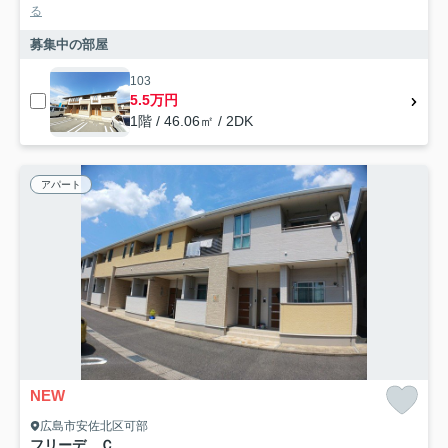
る
募集中の部屋
103
5.5万円
1階 / 46.06㎡ / 2DK
アパート
NEW
広島市安佐北区可部
フリーデ Ｃ