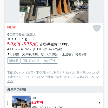
NEW
広島市安佐北区三入
Ｏｆｆｉｎｇ Ⅱ
5.3
5.75
万円～
万円
管理/共益費3,500円
40.11㎡～48.92㎡ (1LDK) /築2年 /2階建
可部線「河戸帆待川」駅 バス10分 「土居橋」 停歩2分
駐輪場
宅配ボックス
公共下水
宅配ボックスは在宅・不在問わずに利用できるので、日中家にいない方
や家でもリモートワークなどで仕事に集中したい方に人気の設...
もっと
見る
募集中の部屋
101
5.3万円
1階 / 40.11㎡ / 1LDK