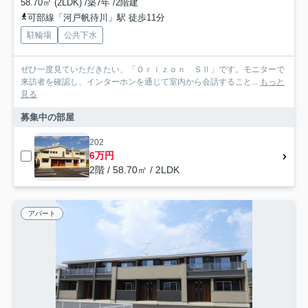
58.70㎡ (2LDK) /築7年 /2階建
可部線「河戸帆待川」駅 徒歩11分
駐輪場
公共下水
ぜひ一度見ていただきたい、「Ｏｒｉｚｏｎ ＳⅡ」です。モニターで
来訪者を確認し、インターホンを通じて室内から会話すること...
もっと
見る
募集中の部屋
202
6万円
2階 / 58.70㎡ / 2LDK
アパート