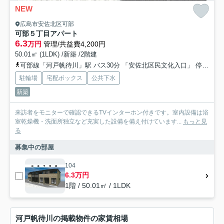
NEW
広島市安佐北区可部
可部５丁目アパート
6.3
万円
管理/共益費4,200円
50.01㎡ (1LDK) /新築 /2階建
可部線「河戸帆待川」駅 バス30分 「安佐北区民文化入口」 停歩1分
駐輪場
宅配ボックス
公共下水
新築
来訪者をモニターで確認できるTVインターホン付きです。室内設備は浴
室乾燥機・洗面所独立など充実した設備を備え付けています...
もっと見
る
募集中の部屋
104
6.3万円
1階 / 50.01㎡ / 1LDK
河戸帆待川の掲載物件の家賃相場