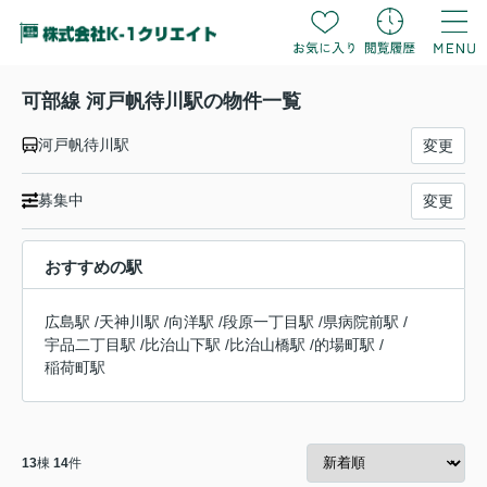
可部線 河戸帆待川駅の物件一覧
河戸帆待川駅
変更
募集中
変更
おすすめの駅
広島駅
/
天神川駅
/
向洋駅
/
段原一丁目駅
/
県病院前駅
/
宇品二丁目駅
/
比治山下駅
/
比治山橋駅
/
的場町駅
/
稲荷町駅
13
棟
14
件