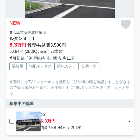
NEW
広島市安佐北区亀山
ルタンＳ Ⅰ
6.3
万円
管理/共益費3,500円
58.94㎡ (2LDK) /築6年 /2階建
可部線「河戸帆待川」駅 徒歩11分
駐輪場
宅配ボックス
防犯カメラ
公共下水
来客時にはTVインターホンを使用して訪問者の顔を確認することがきる
ので安心感があります。直接会わずに宅配ボックスを通じて...
もっと見
る
募集中の部屋
201
6.3万円
2階 / 58.94㎡ / 2LDK