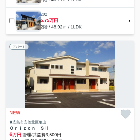
202
5.75万円
2階 / 48.92㎡ / 1LDK
アパート
NEW
広島市安佐北区亀山
Ｏｒｉｚｏｎ ＳⅡ
6
万円
管理/共益費3,500円