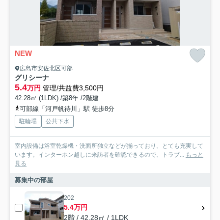
NEW
広島市安佐北区可部
グリシーナ
5.4
万円
管理/共益費3,500円
42.28㎡ (1LDK) /築8年 /2階建
可部線「河戸帆待川」駅 徒歩8分
駐輪場
公共下水
室内設備は浴室乾燥機・洗面所独立などが揃っており、とても充実して
います。インターホン越しに来訪者を確認できるので、トラブ...
もっと
見る
募集中の部屋
202
5.4万円
2階 / 42.28㎡ / 1LDK