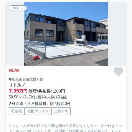
アパート
NEW
広島市安佐北区可部
リトルノ
7.35
万円
管理/共益費4,200円
59.58㎡ (2LDK) /築1年未満 /2階建
可部線「河戸帆待川」駅 徒歩13分
駐輪場
宅配ボックス
公共下水
知らない人が来た時でも玄関を開ける必要がなくなるモニター付きイン
ターホンが付いております。共用部には宅配ボックスが備え付...
もっと