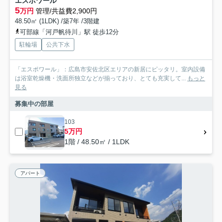
エスポワール
5
万円
管理/共益費2,900円
48.50㎡ (1LDK) /築7年 /3階建
可部線「河戸帆待川」駅 徒歩12分
駐輪場
公共下水
「エスポワール」：広島市安佐北区エリアの新居にピッタリ。室内設備
は浴室乾燥機・洗面所独立などが揃っており、とても充実して...
もっと
見る
募集中の部屋
103
5万円
1階 / 48.50㎡ / 1LDK
アパート