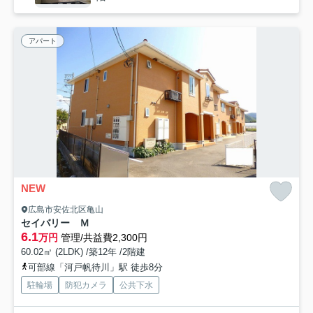
アパート
NEW
広島市安佐北区亀山
セイバリー Ｍ
6.1
万円
管理/共益費2,300円
60.02㎡ (2LDK) /築12年 /2階建
可部線「河戸帆待川」駅 徒歩8分
駐輪場
防犯カメラ
公共下水