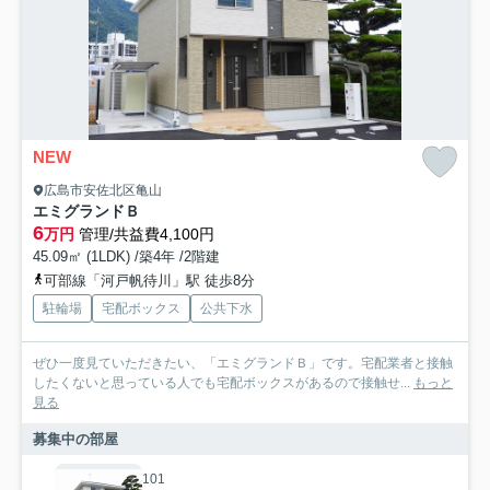
NEW
広島市安佐北区亀山
エミグランドＢ
6
万円
管理/共益費4,100円
45.09㎡ (1LDK) /築4年 /2階建
可部線「河戸帆待川」駅 徒歩8分
駐輪場
宅配ボックス
公共下水
ぜひ一度見ていただきたい、「エミグランドＢ」です。宅配業者と接触
したくないと思っている人でも宅配ボックスがあるので接触せ...
もっと
見る
募集中の部屋
101