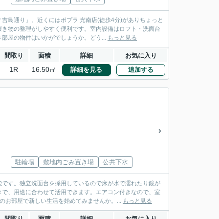
島通り」。近くにはポプラ 光南店(徒歩4分)がありちょっと
履き物の整理がしやすく便利です。室内設備はロフト・洗面台
屋の物件はいかがでしょうか。どう...
もっと見る
間取り
面積
詳細
お気に入り
1R
16.50㎡
詳細を見る
追加する
駐輪場
敷地内ごみ置き場
公共下水
能です。独立洗面台を採用しているので床が水で濡れたり鏡が
きで、用途に合わせて活用できます。エアコン付きなので、室
お部屋で新しい生活を始めてみませんか。...
もっと見る
間取り
面積
詳細
お気に入り