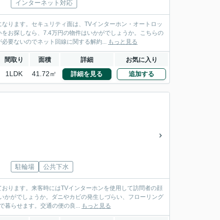
インターネット対応
なります。セキュリティ面は、TVインターホン・オートロッ
をお探しなら、7.4万円の物件はいかがでしょうか。こちらの
要ないのでネット回線に関する解約...
もっと見る
間取り
面積
詳細
お気に入り
1LDK
41.72㎡
詳細を見る
追加する
駐輪場
公共下水
おります。来客時にはTVインターホンを使用して訪問者の顔
はいかがでしょうか。ダニやカビの発生しづらい、フローリング
で暮らせます。交通の便の良...
もっと見る