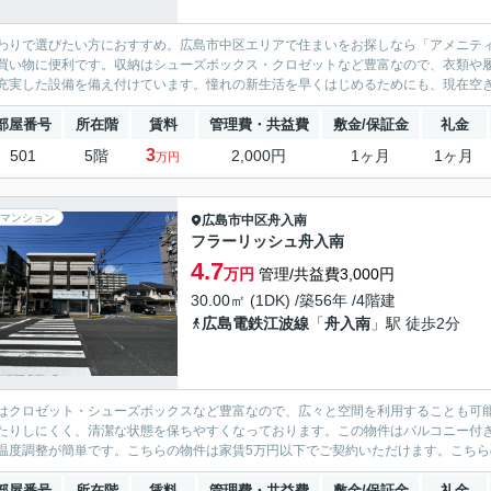
わりで選びたい方におすすめ。広島市中区エリアで住まいをお探しなら「アメニティ吉
買い物に便利です。収納はシューズボックス・クロゼットなど豊富なので、衣類や
充実した設備を備え付けています。憧れの新生活を早くはじめるためにも、現在空き部
部屋番号
所在階
賃料
管理費・共益費
敷金/保証金
礼金
3
501
5階
2,000円
1ヶ月
1ヶ月
万円
マンション
広島市中区
舟入南
フラーリッシュ舟入南
4.7
万円
管理/共益費3,000円
30.00㎡ (1DK) /築56年 /4階建
広島電鉄江波線
「
舟入南
」駅 徒歩2分
はクロゼット・シューズボックスなど豊富なので、広々と空間を利用することも可
たりしにくく、清潔な状態を保ちやすくなっております。この物件はバルコニー付
温度調整が簡単です。こちらの物件は家賃5万円以下でご契約いただけます。こちらの
部屋番号
所在階
賃料
管理費・共益費
敷金/保証金
礼金