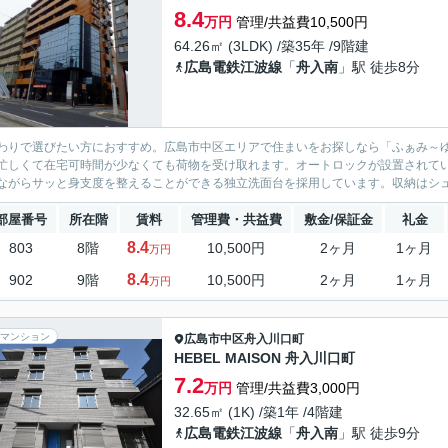
8.4
万円
管理/共益費10,500円
64.26㎡ (3LDK) /築35年 /9階建
広島電鉄江波線
「
舟入南
」駅 徒歩8分
わりで選びたい方におすすめ。広島市中区エリアで住まいをお探しなら「ふぁみ～
忙しくて在宅可時間が少なくても荷物を受け取れます。オートロックが設置されて
ながらサッと身支度を整えることができる独立洗面台を採用しています。収納はシュ
部屋番号
所在階
賃料
管理費・共益費
敷金/保証金
礼金
8.4
803
8階
10,500円
2ヶ月
1ヶ月
万円
8.4
902
9階
10,500円
2ヶ月
1ヶ月
万円
マンション
広島市中区
舟入川口町
HEBEL MAISON 舟入川口町
7.2
万円
管理/共益費3,000円
32.65㎡ (1K) /築1年 /4階建
広島電鉄江波線
「
舟入南
」駅 徒歩9分