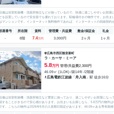
設備は浴室乾燥機・洗面所独立などが揃っているので、快適に過ごしやすいお部屋に
どを設置しているので安全面でも優れております。駐輪場付きの物件です。お住まい
はマンションです。インターネット無料物件であれば、インターネットの回線契約が必
部屋番号
所在階
賃料
管理費・共益費
敷金/保証金
礼金
7.4
-
8階
3,000円
2ヶ月
1ヶ月
万円
ート
広島市西区
観音新町
ラ・カーサ・ミーア
5.8
万円
管理/共益費2,300円
46.09㎡ (1LDK) /築14年 /2階建
広島電鉄江波線
「
舟入南
」駅 徒歩16分
設備は浴室乾燥機・洗面所独立など豊富に揃っており、過ごしやすいお部屋になって
認することがきるので安心感があります。お住まいをお探しなら、5.8万円の物件
です。こちらの物件は2026年6月の入居期日指定があります。46.09㎡ある専有面積