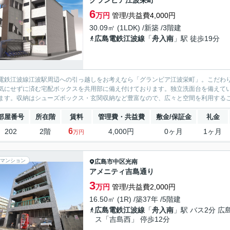
グランビア江波栄町
6
万円
管理/共益費4,000円
30.09㎡ (1LDK) /新築 /3階建
広島電鉄江波線
「
舟入南
」駅 徒歩19分
電鉄江波線江波駅周辺への引っ越しをお考えなら「グランビア江波栄町」。こだわ
気にせずに済む宅配ボックスを共用部に備え付けております。独立洗面台を備えて
ます。収納はシューズボックス・玄関収納など豊富なので、広々と空間を利用するこ
部屋番号
所在階
賃料
管理費・共益費
敷金/保証金
礼金
6
202
2階
4,000円
0ヶ月
1ヶ月
万円
マンション
広島市中区
光南
アメニティ吉島通り
3
万円
管理/共益費2,000円
16.50㎡ (1R) /築37年 /5階建
広島電鉄江波線
「
舟入南
」駅 バス2分 広
ス「吉島西」 停歩12分