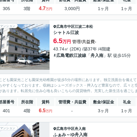
4.7
305
3階
3,000円
1ヶ月
1ヶ月
万円
マンション
広島市中区
江波二本松
シャトル江波
6.5
万円
管理/共益費-
43.74㎡ (2DK) /築37年 /4階建
広島電鉄江波線
「
舟入南
」駅 徒歩15分
こども園栄光こども園栄光幼稚園が徒歩5分の場所にあります。独立洗面台を備え
ちやすくなっております。収納はシューズボックス・押入など豊富なので、広々と
があります。転居先に住み心地も良いこちらの賃貸物件。充実した新生活を過ごしま
部屋番号
所在階
賃料
管理費・共益費
敷金/保証金
礼金
6.5
401
4階
-
3ヶ月
1ヶ月
万円
マンション
広島市中区
舟入南
ふぁみ～ゆ舟入南