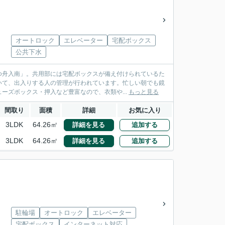
オートロック
エレベーター
宅配ボックス
公共下水
ゆ舟入南」。共用部には宅配ボックスが備え付けられているた
いて、出入りする人の管理が行われています。忙しい朝でも鏡
ーズボックス・押入など豊富なので、衣類や...
もっと見る
間取り
面積
詳細
お気に入り
3LDK
64.26㎡
詳細を見る
追加する
3LDK
64.26㎡
詳細を見る
追加する
駐輪場
オートロック
エレベーター
宅配ボックス
インターネット対応