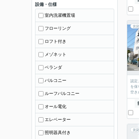
設備・仕様
室内洗濯機置場
賃貸
フローリング
ロフト付き
メゾネット
ベランダ
バルコニー
認定
を保
空き
ルーフバルコニー
オール電化
エレベーター
賃貸
照明器具付き