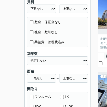
賃料
～
敷金・保証金なし
礼金・敷引なし
宅配
共益費・管理費込み
モニ
環境
築年数
面積
賃貸
～
間取り
ワンルーム
1K
1DK
1LDK