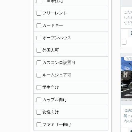
二世帯住宅
こだ
フリーレント
した
など
カードキー
オープンハウス
外国人可
賃貸
ガスコンロ設置可
ルームシェア可
学生向け
カップル向け
収納
女性向け
曇っ
内の
ファミリー向け