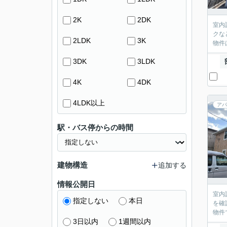
2K
2DK
室内
クな
2LDK
3K
物件
3DK
3LDK
4K
4DK
4LDK以上
アパ
駅・バス停からの時間
建物構造
追加する
情報公開日
室内
指定しない
本日
を確
物件
3日以内
1週間以内