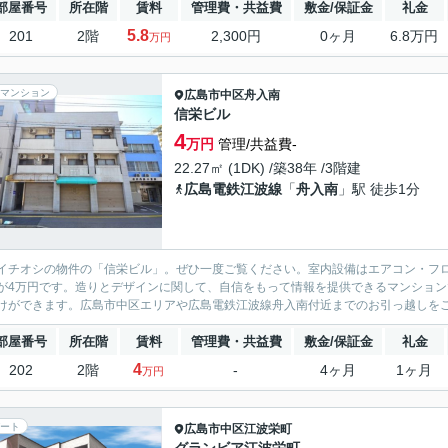
部屋番号
所在階
賃料
管理費・共益費
敷金/保証金
礼金
5.8
201
2階
2,300円
0ヶ月
6.8万円
万円
マンション
広島市中区
舟入南
信栄ビル
4
万円
管理/共益費-
22.27㎡ (1DK) /築38年 /3階建
広島電鉄江波線
「
舟入南
」駅 徒歩1分
イチオシの物件の「信栄ビル」。ぜひ一度ご覧ください。室内設備はエアコン・フ
が4万円です。造りとデザインに関して、自信をもって情報を提供できるマンション
けができます。広島市中区エリアや広島電鉄江波線舟入南付近までのお引っ越しをご
部屋番号
所在階
賃料
管理費・共益費
敷金/保証金
礼金
4
202
2階
-
4ヶ月
1ヶ月
万円
ート
広島市中区
江波栄町