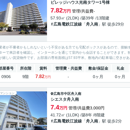
ビレッジハウス光南タワー1号棟
7.82
万円
管理/共益費-
57.93㎡ (2LDK) /築39年 /13階建
広島電鉄江波線
「
舟入南
」駅 徒歩29分
業者が不審者かもしれないという不安がある方でも宅配ボックスがあるので、接触
ターで来訪者を確認し、インターホンを通じて室内から会話することができます。
が嬉しい賃貸物件です。お部屋の専有面積は57.93平米。敷地内の駐車場に空きがあ
部屋番号
所在階
賃料
管理費・共益費
敷金/保証金
礼金
7.82
0906
9階
-
0ヶ月
0ヶ月
万円
マンション
広島市中区
舟入南
シエスタ舟入南
7.4
万円
管理/共益費3,000円
41.72㎡ (1LDK) /築8年 /8階建
広島電鉄江波線
「
舟入南
」駅 徒歩2分