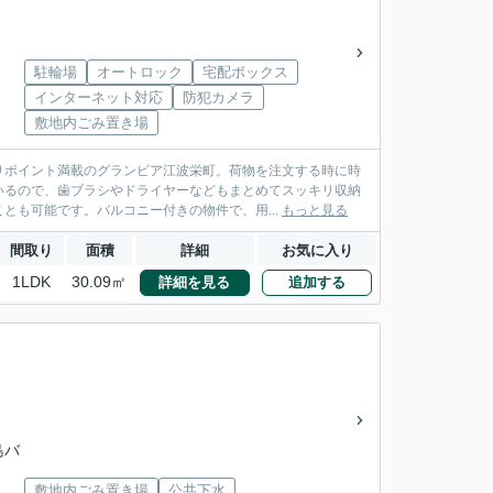
駐輪場
オートロック
宅配ボックス
インターネット対応
防犯カメラ
敷地内ごみ置き場
りポイント満載のグランビア江波栄町。荷物を注文する時に時
いるので、歯ブラシやドライヤーなどもまとめてスッキリ収納
とも可能です。バルコニー付きの物件で、用...
もっと見る
間取り
面積
詳細
お気に入り
1LDK
30.09㎡
詳細を見る
追加する
島バ
敷地内ごみ置き場
公共下水