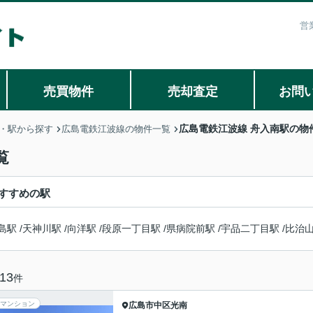
営
売買物件
売却査定
お問
広島電鉄江波線 舟入南駅の物
・駅から探す
広島電鉄江波線の物件一覧
覧
すすめの駅
島駅
/
天神川駅
/
向洋駅
/
段原一丁目駅
/
県病院前駅
/
宇品二丁目駅
/
比治
13
件
マンション
広島市中区
光南