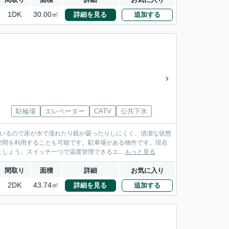
1DK
30.00㎡
詳細を見る
追加する
駐輪場
エレベーター
CATV
公共下水
ているので床が水で濡れたり鏡が曇ったりしにくく、清潔な状態
空間を利用することも可能です。駐車場がある物件です。現在
しょう。スイッチ一つで温度管理できるエ...
もっと見る
間取り
面積
詳細
お気に入り
2DK
43.74㎡
詳細を見る
追加する