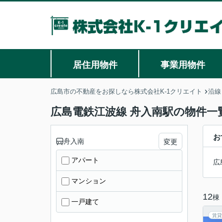
居住用物件
事業用物件
広島市の不動産をお探しなら株式会社K-1クリエイト
沿線
広島電鉄江波線 舟入南駅の物件一
お
舟入南
変更
アパート
広
マンション
12
棟
一戸建て
賃貸