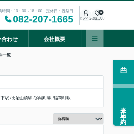
業時間：10：00～18：00 定休日：祝祭日
0
082-207-1665
ログイン
お気に入り
い合わせ
会社概要
件一覧
山下駅
/
比治山橋駅
/
的場町駅
/
稲荷町駅
来店予約