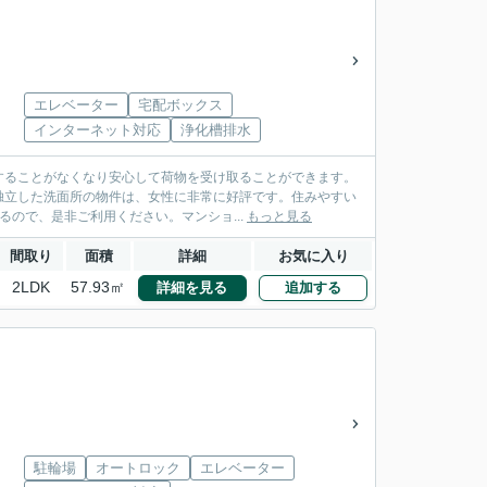
エレベーター
宅配ボックス
インターネット対応
浄化槽排水
することがなくなり安心して荷物を受け取ることができます。
独立した洗面所の物件は、女性に非常に好評です。住みやすい
るので、是非ご利用ください。マンショ...
もっと見る
間取り
面積
詳細
お気に入り
2LDK
57.93㎡
詳細を見る
追加する
駐輪場
オートロック
エレベーター