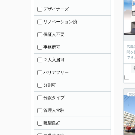
デザイナーズ
リノベーション済
保証人不要
事務所可
広島
間を
でき
２人入居可
バリアフリー
分割可
賃貸
分譲タイプ
管理人常駐
眺望良好