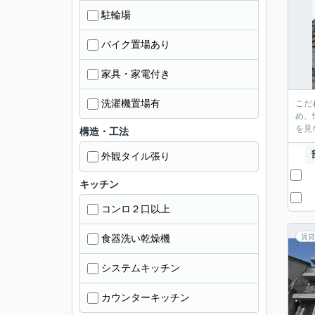
駐輪場
バイク置場あり
家具・家電付き
洗濯機置場有
こだ
め、
を見
構造・工法
外観タイル張り
キッチン
コンロ２口以上
食器洗い乾燥機
賃貸
システムキッチン
カウンターキッチン