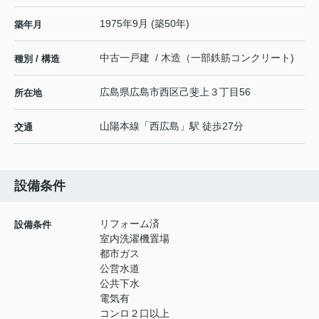
1975年9月 (築50年)
築年月
中古一戸建 / 木造（一部鉄筋コンクリート)
種別 / 構造
広島県
広島市西区
己斐上
３丁目56
所在地
山陽本線
「
西広島
」駅 徒歩27分
交通
設備条件
リフォーム済
設備条件
室内洗濯機置場
都市ガス
公営水道
公共下水
電気有
コンロ２口以上