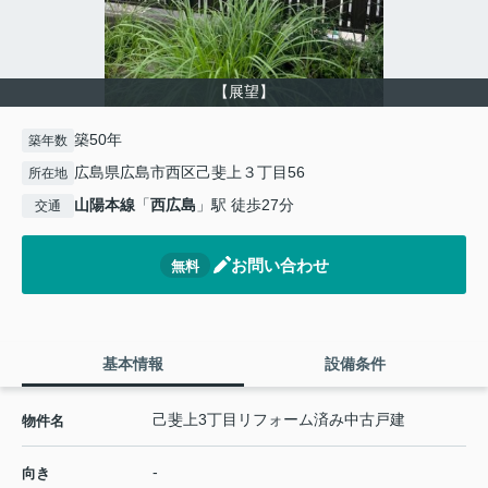
【展望】
築50年
築年数
広島県広島市西区己斐上３丁目56
所在地
山陽本線
「
西広島
」駅 徒歩27分
交通
お問い合わせ
無料
基本情報
設備条件
己斐上3丁目リフォーム済み中古戸建
物件名
-
向き