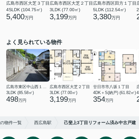
広島市西区田方１丁目
広島市西区大芝２丁目
広島市西区大芝３丁目
5LDK (112.54㎡)
3LDK (77.00㎡)
2
4SLDK (104.75㎡)
3,380
3,199
5,400
万円
万円
万円
よく見られている物件
広島市東区中山西１丁目
広島市西区大芝２丁目
廿日市市八坂１丁目
3LDK (85.58㎡)
3LDK (77.00㎡)
4DK＋S(納戸) (61.82㎡)
4
498
3,199
354
万円
万円
万円
の物件一覧
西広島駅
己斐上3丁目リフォーム済み中古戸建