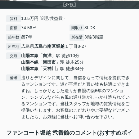
【外観】
13.5万円 管理/共益費 -
賃料
74.56㎡
3LDK
面積
間取り
築7年
3階/3階建
築年数
所在階
広島県
広島市南区
堀越
１丁目8-27
所在地
山陽本線
「
向洋
」駅 徒歩10分
交通
山陽本線
「
海田市
」駅 徒歩25分
山陽本線
「
天神川
」駅 徒歩34分
造りとデザインに関して、自信をもって情報を提供でき
備考
るマンションです。道が平坦だと買い物も快適にできま
すね。しっかりとした造りが自慢の築6年のマンショ
ン。シンプルながらも風の通り道がしっかり造られてい
るマンションです。当社スタッフが地域の賃貸情報をご
提供いたします。お客様のこだわりやご要望などござい
ましたら、お気軽に当社へお問い合わせ下さい。
ファンコート堀越 弐番館のコメント(おすすめポイ