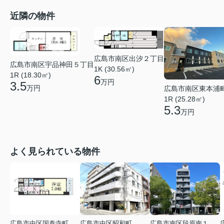
近隣の物件
広島市南区出汐２丁目
広島市南区宇品神田５丁目
1K (30.56㎡)
1R (18.30㎡)
6
万円
3.5
万円
広島市南区東本浦
1R (25.28㎡)
5.3
万円
よく見られている物件
広島市中区国泰寺町２丁目
広島市中区昭和町
広島市南区段原南１丁目