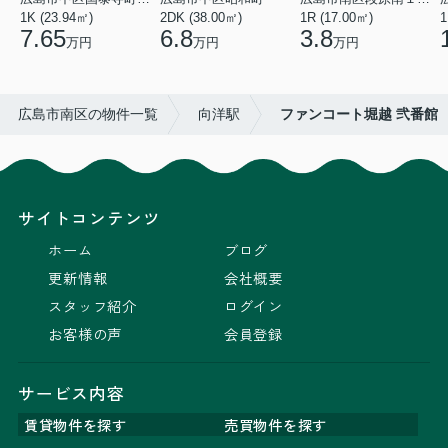
1K (23.94㎡)
2DK (38.00㎡)
1R (17.00㎡)
1
7.65
6.8
3.8
万円
万円
万円
広島市南区の物件一覧
向洋駅
ファンコート堀越 弐番館
サイトコンテンツ
ホーム
ブログ
更新情報
会社概要
スタッフ紹介
ログイン
お客様の声
会員登録
サービス内容
賃貸物件を探す
売買物件を探す