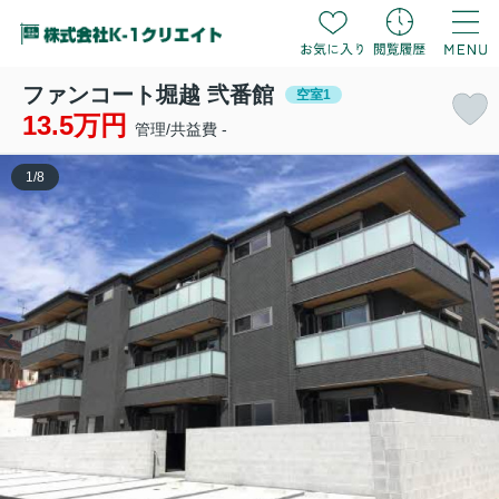
ファンコート堀越 弐番館
空室1
13.5万円
管理/共益費 -
1
/
8